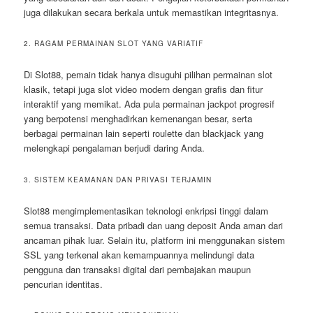
juga dilakukan secara berkala untuk memastikan integritasnya.
2. RAGAM PERMAINAN SLOT YANG VARIATIF
Di Slot88, pemain tidak hanya disuguhi pilihan permainan slot
klasik, tetapi juga slot video modern dengan grafis dan fitur
interaktif yang memikat. Ada pula permainan jackpot progresif
yang berpotensi menghadirkan kemenangan besar, serta
berbagai permainan lain seperti roulette dan blackjack yang
melengkapi pengalaman berjudi daring Anda.
3. SISTEM KEAMANAN DAN PRIVASI TERJAMIN
Slot88 mengimplementasikan teknologi enkripsi tinggi dalam
semua transaksi. Data pribadi dan uang deposit Anda aman dari
ancaman pihak luar. Selain itu, platform ini menggunakan sistem
SSL yang terkenal akan kemampuannya melindungi data
pengguna dan transaksi digital dari pembajakan maupun
pencurian identitas.