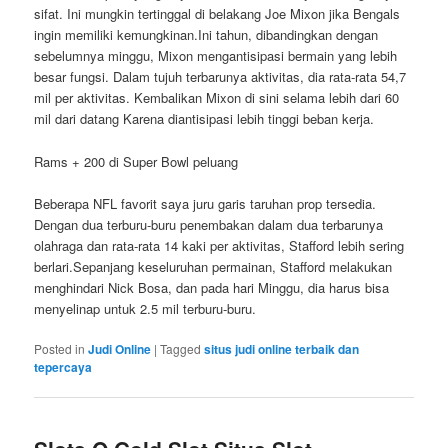
sifat. Ini mungkin tertinggal di belakang Joe Mixon jika Bengals
ingin memiliki kemungkinan.Ini tahun, dibandingkan dengan
sebelumnya minggu, Mixon mengantisipasi bermain yang lebih
besar fungsi. Dalam tujuh terbarunya aktivitas, dia rata-rata 54,7
mil per aktivitas. Kembalikan Mixon di sini selama lebih dari 60
mil dari datang Karena diantisipasi lebih tinggi beban kerja.
Rams + 200 di Super Bowl peluang
Beberapa NFL favorit saya juru garis taruhan prop tersedia.
Dengan dua terburu-buru penembakan dalam dua terbarunya
olahraga dan rata-rata 14 kaki per aktivitas, Stafford lebih sering
berlari.Sepanjang keseluruhan permainan, Stafford melakukan
menghindari Nick Bosa, dan pada hari Minggu, dia harus bisa
menyelinap untuk 2.5 mil terburu-buru.
Posted in
Judi Online
|
Tagged
situs judi online terbaik dan
tepercaya