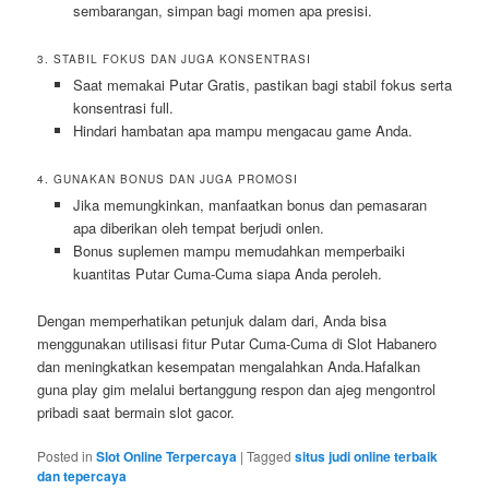
sembarangan, simpan bagi momen apa presisi.
3. STABIL FOKUS DAN JUGA KONSENTRASI
Saat memakai Putar Gratis, pastikan bagi stabil fokus serta
konsentrasi full.
Hindari hambatan apa mampu mengacau game Anda.
4. GUNAKAN BONUS DAN JUGA PROMOSI
Jika memungkinkan, manfaatkan bonus dan pemasaran
apa diberikan oleh tempat berjudi onlen.
Bonus suplemen mampu memudahkan memperbaiki
kuantitas Putar Cuma-Cuma siapa Anda peroleh.
Dengan memperhatikan petunjuk dalam dari, Anda bisa
menggunakan utilisasi fitur Putar Cuma-Cuma di Slot Habanero
dan meningkatkan kesempatan mengalahkan Anda.Hafalkan
guna play gim melalui bertanggung respon dan ajeg mengontrol
pribadi saat bermain slot gacor.
Posted in
Slot Online Terpercaya
|
Tagged
situs judi online terbaik
dan tepercaya