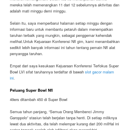
mereka telah memenangkan 11 dari 12 sebelumnya aktivitas dan
adalah mati minggu demi minggu.
Selain itu, saya memperbarui halaman setiap minggu dengan
informasi baru untuk membantu petaruh dalam menempatkan
taruhan terbaik yang mungkin, sebagai penggemar kehendak
melihat.Untuk Kejuaraan Konferensi Nfl gim, kami menambahkan
sedikit lebih banyak informasi ini tahun tentang pemain Nfl alat
penyangga taruhan.
Empat dari saya kesukaan Kejuaraan Konferensi Terfokus Super
Bowl LVI sifat taruhannya terdaftar di bawah
⁠slot gacor malam
ini
.
Peluang Super Bowl Nfl
49ers ditambah 450 di Super Bowl
Semua tahun panjang, “Semua Orang Membenci Jimmy
Garoppolo” stasiun telah berjalan tanpa henti. Di setiap miliknya
lewat dua aktivitas, dia telah melempar kurang dari 200 milHal ini
sering tampak seolah-olah infiltrasi akan mengakhiri