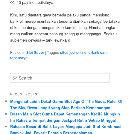
€0. 10 payline sedikitnya.
Kini, satu diantara gaya berbeda pelaku pandai menolong
bankroll merepresentasikan beserta diartikan sebagai bertafakur
di kasino dengan mengusulkan komisi ulang. Hamba sangka
mengusulkan sebesar zona yg sanggup mengganggu Engkau
suplemen dewasa – tan- lewatkan!
Posted in
Slot Gacor
|
Tagged
situs judi online terbaik dan
tepercaya
S
e
a
r
RECENT POSTS
c
Mengenal Lebih Dekat Game Slot Age Of The Gods: Ruler Of
h
The Sky, Dewa Langit yang Siap Berikan Kemenangan
Bosan Main Slot Cuma Dapat Kemenangan Kecil? Mungkin
Ini Rahasia Tempat dengan Jackpot Rutin Setiap Minggu!
Rahasia Besar di Balik Layar: Mengapa Judi Slot Kombinasi
Banyak Jadi Favorit Pemain Berpengalaman