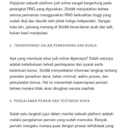
Kejujuran sebuah platform judi online sangat bergantung pada
perangkat RNG yang digunakan. Slot88 menyatakan bahwa
semua permainan menggunakan RNG berkualitas tinggi yang
sudah diuji dan diaudit oleh pihak ketiga independen. Dengan
kata lain, peluang menang di Slot88 benar-benar acak dan adil,
bukan hasil manipulasi.
2. TRANSPARANSI DALAM PEMBAYARAN DAN BONUS
Apa yang membuat situs judi online dipercaya? Salah satunya
adalah keterbukaan terkait pembayaran dan syarat serta
ketentuan bonus. Slot88 menyediakan informasi lengkap tentang
prosedur penarikan dana, batas minimal, waktu proses, dan
persyaratan bonus. Hal ini menambah kepercayaan pemain
bahwa mereka tidak akan dirugikan secara sepihak.
3. PENGALAMAN PEMAIN DAN TESTIMONI NYATA
Salah satu langkah jujur dalam menilai sebuah platform adalah
melalui pengalaman pemain yang sudah mencoba. Banyak
pemain mengaku merasa puas dengan proses withdrawal yang