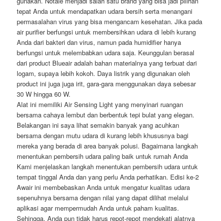
gunakan. Notale menjadi salah satu brand yang bisa jadi pilihan
tepat Anda untuk mendapatkan udara bersih serta menangani
permasalahan virus yang bisa mengancam kesehatan. Jika pada
air purifier berfungsi untuk membersihkan udara di lebih kurang
Anda dari bakteri dan virus, namun pada humidifier hanya
berfungsi untuk melembabkan udara saja. Keunggulan berasal
dari product Blueair adalah bahan materialnya yang terbuat dari
logam, supaya lebih kokoh. Daya listrik yang digunakan oleh
product ini juga juga irit, gara-gara menggunakan daya sebesar
30 W hingga 60 W.
Alat ini memiliki Air Sensing Light yang menyinari ruangan
bersama cahaya lembut dan berbentuk tepi bulat yang elegan.
Belakangan ini saya lihat semakin banyak yang acuhkan
bersama dengan mutu udara di kurang lebih khususnya bagi
mereka yang berada di area banyak polusi. Bagaimana langkah
menentukan pembersih udara paling baik untuk rumah Anda
Kami menjelaskan langkah menentukan pembersih udara untuk
tempat tinggal Anda dan yang perlu Anda perhatikan. Edisi ke-2
Awair ini membebaskan Anda untuk mengatur kualitas udara
sepenuhnya bersama dengan nilai yang dapat dilihat melalui
aplikasi agar mempermudah Anda untuk paham kualitas.
Sehingga, Anda pun tidak harus repot-repot mendekati alatnya