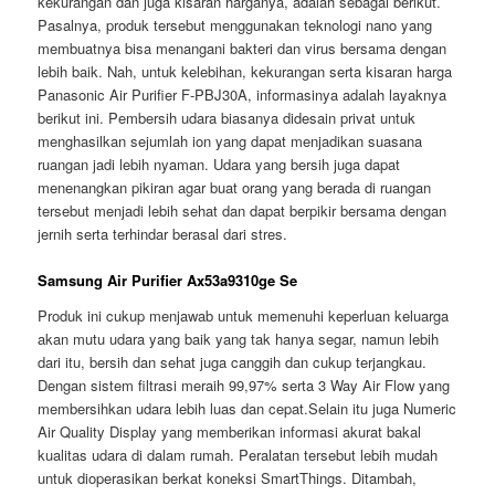
kekurangan dan juga kisaran harganya, adalah sebagai berikut.
Pasalnya, produk tersebut menggunakan teknologi nano yang
membuatnya bisa menangani bakteri dan virus bersama dengan
lebih baik. Nah, untuk kelebihan, kekurangan serta kisaran harga
Panasonic Air Purifier F-PBJ30A, informasinya adalah layaknya
berikut ini. Pembersih udara biasanya didesain privat untuk
menghasilkan sejumlah ion yang dapat menjadikan suasana
ruangan jadi lebih nyaman. Udara yang bersih juga dapat
menenangkan pikiran agar buat orang yang berada di ruangan
tersebut menjadi lebih sehat dan dapat berpikir bersama dengan
jernih serta terhindar berasal dari stres.
Samsung Air Purifier Ax53a9310ge Se
Produk ini cukup menjawab untuk memenuhi keperluan keluarga
akan mutu udara yang baik yang tak hanya segar, namun lebih
dari itu, bersih dan sehat juga canggih dan cukup terjangkau.
Dengan sistem filtrasi meraih 99,97% serta 3 Way Air Flow yang
membersihkan udara lebih luas dan cepat.Selain itu juga Numeric
Air Quality Display yang memberikan informasi akurat bakal
kualitas udara di dalam rumah. Peralatan tersebut lebih mudah
untuk dioperasikan berkat koneksi SmartThings. Ditambah,