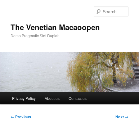
Skip
to
Sear
primary
content
The Venetian Macaoopen
Demo Pragmatic Slot Rupiah
Main
Privacy Policy
About us
Contact us
menu
Post
←
Previous
Next
→
navigation