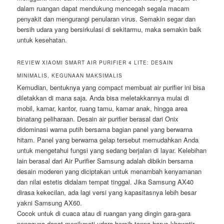
dalam ruangan dapat mendukung mencegah segala macam
penyakit dan mengurangi penularan virus. Semakin segar dan
bersih udara yang bersirkulasi di sekitarmu, maka semakin baik
untuk kesehatan.
REVIEW XIAOMI SMART AIR PURIFIER 4 LITE: DESAIN
MINIMALIS, KEGUNAAN MAKSIMALIS
Kemudian, bentuknya yang compact membuat air purifier ini bisa
diletakkan di mana saja. Anda bisa meletakkannya mulai di
mobil, kamar, kantor, ruang tamu, kamar anak, hingga area
binatang peliharaan. Desain air purifier berasal dari Onix
didominasi warna putih bersama bagian panel yang berwarna
hitam. Panel yang berwarna gelap tersebut memudahkan Anda
untuk mengetahui fungsi yang sedang berjalan di layar. Kelebihan
lain berasal dari Air Purifier Samsung adalah dibikin bersama
desain moderen yang diciptakan untuk menambah kenyamanan
dan nilai estetis didalam tempat tinggal. Jika Samsung AX40
dirasa kekecilan, ada lagi versi yang kapasitasnya lebih besar
yakni Samsung AX60.
Cocok untuk di cuaca atau di ruangan yang dingin gara-gara
pengguna dapat menikmati udara bersih tanpa harus khawatir