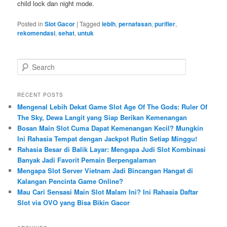
child lock dan night mode.
Posted in
Slot Gacor
|
Tagged
lebih
,
pernafasan
,
purifier
,
rekomendasi
,
sehat
,
untuk
S
e
a
r
RECENT POSTS
c
Mengenal Lebih Dekat Game Slot Age Of The Gods: Ruler Of
h
The Sky, Dewa Langit yang Siap Berikan Kemenangan
Bosan Main Slot Cuma Dapat Kemenangan Kecil? Mungkin
Ini Rahasia Tempat dengan Jackpot Rutin Setiap Minggu!
Rahasia Besar di Balik Layar: Mengapa Judi Slot Kombinasi
Banyak Jadi Favorit Pemain Berpengalaman
Mengapa Slot Server Vietnam Jadi Bincangan Hangat di
Kalangan Pencinta Game Online?
Mau Cari Sensasi Main Slot Malam Ini? Ini Rahasia Daftar
Slot via OVO yang Bisa Bikin Gacor