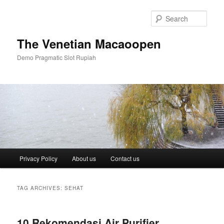
Skip
Skip
to
to
Sear
primary
secondary
content
content
The Venetian Macaoopen
Demo Pragmatic Slot Rupiah
Main
Privacy Policy
About us
Contact us
menu
TAG ARCHIVES:
SEHAT
10 Rekomendasi Air Purifier