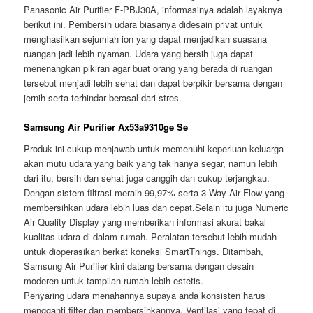
Panasonic Air Purifier F-PBJ30A, informasinya adalah layaknya
berikut ini. Pembersih udara biasanya didesain privat untuk
menghasilkan sejumlah ion yang dapat menjadikan suasana
ruangan jadi lebih nyaman. Udara yang bersih juga dapat
menenangkan pikiran agar buat orang yang berada di ruangan
tersebut menjadi lebih sehat dan dapat berpikir bersama dengan
jernih serta terhindar berasal dari stres.
Samsung Air Purifier Ax53a9310ge Se
Produk ini cukup menjawab untuk memenuhi keperluan keluarga
akan mutu udara yang baik yang tak hanya segar, namun lebih
dari itu, bersih dan sehat juga canggih dan cukup terjangkau.
Dengan sistem filtrasi meraih 99,97% serta 3 Way Air Flow yang
membersihkan udara lebih luas dan cepat.Selain itu juga Numeric
Air Quality Display yang memberikan informasi akurat bakal
kualitas udara di dalam rumah. Peralatan tersebut lebih mudah
untuk dioperasikan berkat koneksi SmartThings. Ditambah,
Samsung Air Purifier kini datang bersama dengan desain
moderen untuk tampilan rumah lebih estetis.
Penyaring udara menahannya supaya anda konsisten harus
mengganti filter dan membersihkannya. Ventilasi yang tepat di