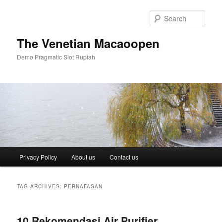
Skip
Skip
to
to
Sear
primary
secondary
content
content
The Venetian Macaoopen
Demo Pragmatic Slot Rupiah
Main
Privacy Policy
About us
Contact us
menu
TAG ARCHIVES:
PERNAFASAN
10 Rekomendasi Air Purifier