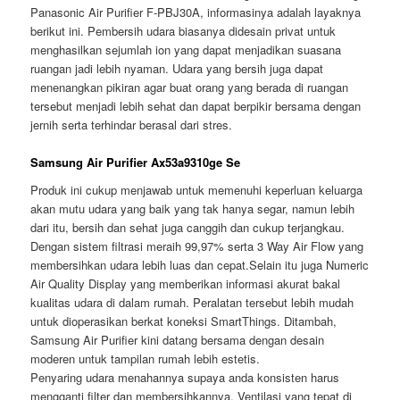
Panasonic Air Purifier F-PBJ30A, informasinya adalah layaknya
berikut ini. Pembersih udara biasanya didesain privat untuk
menghasilkan sejumlah ion yang dapat menjadikan suasana
ruangan jadi lebih nyaman. Udara yang bersih juga dapat
menenangkan pikiran agar buat orang yang berada di ruangan
tersebut menjadi lebih sehat dan dapat berpikir bersama dengan
jernih serta terhindar berasal dari stres.
Samsung Air Purifier Ax53a9310ge Se
Produk ini cukup menjawab untuk memenuhi keperluan keluarga
akan mutu udara yang baik yang tak hanya segar, namun lebih
dari itu, bersih dan sehat juga canggih dan cukup terjangkau.
Dengan sistem filtrasi meraih 99,97% serta 3 Way Air Flow yang
membersihkan udara lebih luas dan cepat.Selain itu juga Numeric
Air Quality Display yang memberikan informasi akurat bakal
kualitas udara di dalam rumah. Peralatan tersebut lebih mudah
untuk dioperasikan berkat koneksi SmartThings. Ditambah,
Samsung Air Purifier kini datang bersama dengan desain
moderen untuk tampilan rumah lebih estetis.
Penyaring udara menahannya supaya anda konsisten harus
mengganti filter dan membersihkannya. Ventilasi yang tepat di