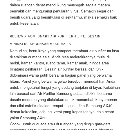
dalam ruangan dapat mendukung mencegah segala macam
penyakit dan mengurangi penularan virus. Semakin segar dan
bersih udara yang bersirkulasi di sekitarmu, maka semakin baik
untuk kesehatan.
REVIEW XIAOMI SMART AIR PURIFIER 4 LITE: DESAIN
MINIMALIS, KEGUNAAN MAKSIMALIS
Kemudian, bentuknya yang compact membuat air purifier ini bisa
diletakkan di mana saja. Anda bisa meletakkannya mulai di
mobil, kamar, kantor, ruang tamu, kamar anak, hingga area
binatang peliharaan. Desain air purifier berasal dari Onix
didominasi warna putih bersama bagian panel yang berwarna
hitam. Panel yang berwarna gelap tersebut memudahkan Anda
untuk mengetahui fungsi yang sedang berjalan di layar. Kelebihan
lain berasal dari Air Purifier Samsung adalah dibikin bersama
desain moderen yang diciptakan untuk menambah kenyamanan
dan nilai estetis didalam tempat tinggal. Jika Samsung AX40
dirasa kekecilan, ada lagi versi yang kapasitasnya lebih besar
yakni Samsung AX60.
Cocok untuk di cuaca atau di ruangan yang dingin gara-gara
pengguna dapat menikmati udara bersih tanpa harus khawatir