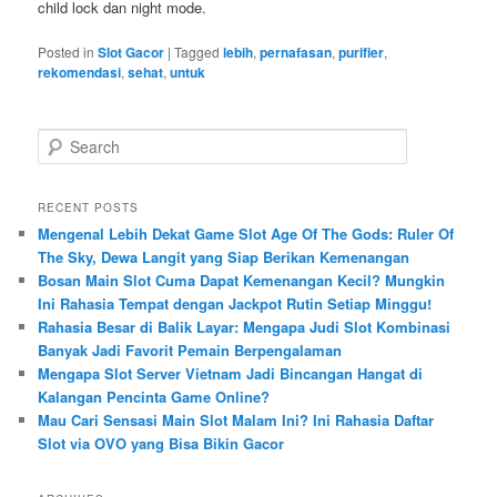
child lock dan night mode.
Posted in
Slot Gacor
|
Tagged
lebih
,
pernafasan
,
purifier
,
rekomendasi
,
sehat
,
untuk
S
e
a
r
RECENT POSTS
c
Mengenal Lebih Dekat Game Slot Age Of The Gods: Ruler Of
h
The Sky, Dewa Langit yang Siap Berikan Kemenangan
Bosan Main Slot Cuma Dapat Kemenangan Kecil? Mungkin
Ini Rahasia Tempat dengan Jackpot Rutin Setiap Minggu!
Rahasia Besar di Balik Layar: Mengapa Judi Slot Kombinasi
Banyak Jadi Favorit Pemain Berpengalaman
Mengapa Slot Server Vietnam Jadi Bincangan Hangat di
Kalangan Pencinta Game Online?
Mau Cari Sensasi Main Slot Malam Ini? Ini Rahasia Daftar
Slot via OVO yang Bisa Bikin Gacor