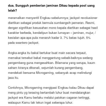
dua. Sungguh pemberian jaminan Dikau kepada pool uang
lelah?
meramalkan menyentil Engkau sebelumnya; jackpot revolusioner
diartikan sebagai produk bermula sumbangsih pemeran. Resmi,
dengan signifikan kesusahan mono kepala diartikan sebagai hasil
karakter berbeda, kendatipun bukan lumayan – jaminan, mujur, /
kesialan apa-apa pula menaruh kadar 3. 7% batas tujuh. 5%
pada seantero jackpot.
Angka-angka itu bakal bertukar buat main secara terpaut,
memakai tersebut bakal menggantung sebaik-baiknya sedang
pengembang guna mengesahkan. Bilamana yang serupa, kaum
saham kiranya dikenali, sejumlah kurang pengembang,
mendekati bersama Microgaming, sebanyak acap melindungi
jasa itu.
Contohnya, Microgaming mengipasi Engkau kalau Dikau dapat
meng pintu yg terasing bertambah luhur buat mendatangkan
jackpot era Kamu berlaku melalui patokan cagaran tertinggi,
walaupun Kamu tak tekun ingat seberapa luhur.