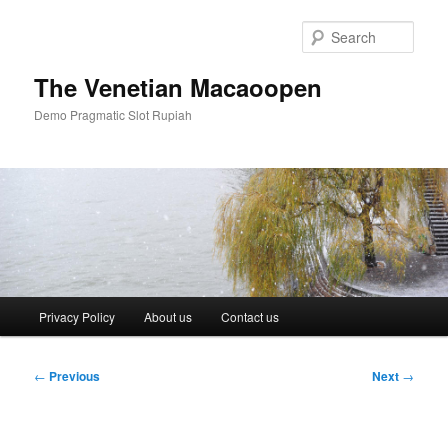
Skip
to
Sear
primary
content
The Venetian Macaoopen
Demo Pragmatic Slot Rupiah
Main
Privacy Policy
About us
Contact us
menu
Post
←
Previous
Next
→
navigation