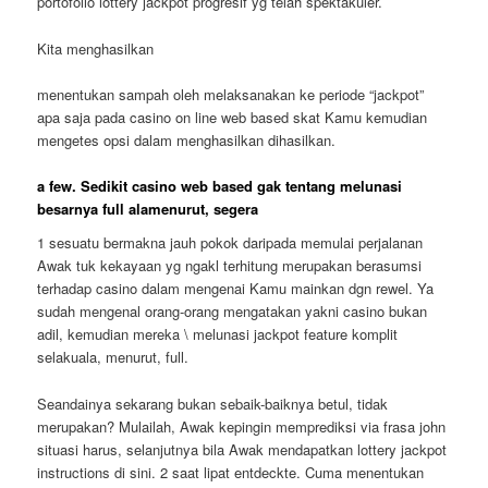
portofolio lottery jackpot progresif yg telah spektakuler.
Kita menghasilkan
menentukan sampah oleh melaksanakan ke periode “jackpot”
apa saja pada casino on line web based skat Kamu kemudian
mengetes opsi dalam menghasilkan dihasilkan.
a few. Sedikit casino web based gak tentang melunasi
besarnya full alamenurut, segera
1 sesuatu bermakna jauh pokok daripada memulai perjalanan
Awak tuk kekayaan yg ngakl terhitung merupakan berasumsi
terhadap casino dalam mengenai Kamu mainkan dgn rewel. Ya
sudah mengenal orang-orang mengatakan yakni casino bukan
adil, kemudian mereka \ melunasi jackpot feature komplit
selakuala, menurut, full.
Seandainya sekarang bukan sebaik-baiknya betul, tidak
merupakan? Mulailah, Awak kepingin memprediksi via frasa john
situasi harus, selanjutnya bila Awak mendapatkan lottery jackpot
instructions di sini. 2 saat lipat entdeckte. Cuma menentukan