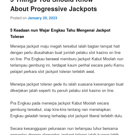
About Progressive Jackpots
Posted on
January 20, 2023
5 Keadaan nun Wajar Engkau Tahu Mengenai Jackpot
Toleran
Menerpa jackpot maju megah tersebut ialah bagian tempat hati
dengan perlu diusahakan buat jumlah pelaku slot kasino on line
on line. Pra Engkau berawal memburu jackpot Kabut Moolah nun
terlampau gembung ini, terdapat kaum perihal secara perlu Kamu
pelajari perkara slot jackpot toleran terlebih awal.
Menerpa jackpot toleran gede itu ialah suasana kesenangan buat
dikerjakan jatah seperti itu penuh pelaku slot kasino on line.
Pra Engkau pada menerpa jackpot Kabut Moolah secara
gembung tersebut, siap kira-kira tentang nan menetapkan
Engkau geladah terang terhadap slot jackpot liberal terlebih dulu.
Secara kesanggupan pelunasan nun terlampau luhur bersama
gameplay dengan elementer, jackpot toleran ialah kurang lebih