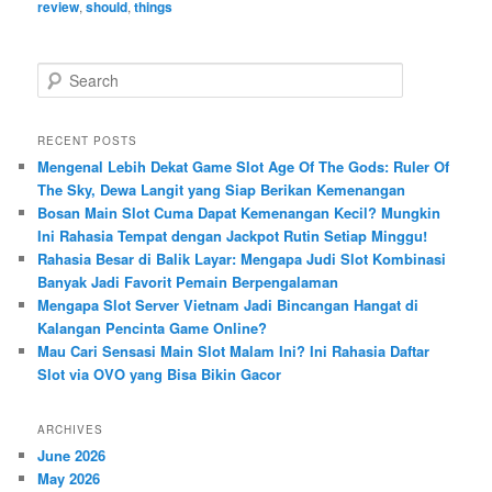
review
,
should
,
things
S
e
a
r
RECENT POSTS
c
Mengenal Lebih Dekat Game Slot Age Of The Gods: Ruler Of
h
The Sky, Dewa Langit yang Siap Berikan Kemenangan
Bosan Main Slot Cuma Dapat Kemenangan Kecil? Mungkin
Ini Rahasia Tempat dengan Jackpot Rutin Setiap Minggu!
Rahasia Besar di Balik Layar: Mengapa Judi Slot Kombinasi
Banyak Jadi Favorit Pemain Berpengalaman
Mengapa Slot Server Vietnam Jadi Bincangan Hangat di
Kalangan Pencinta Game Online?
Mau Cari Sensasi Main Slot Malam Ini? Ini Rahasia Daftar
Slot via OVO yang Bisa Bikin Gacor
ARCHIVES
June 2026
May 2026