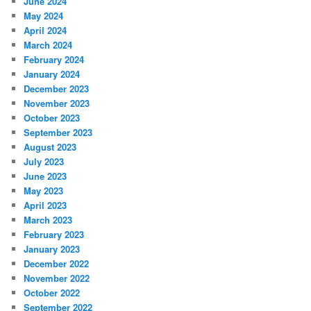
June 2024
May 2024
April 2024
March 2024
February 2024
January 2024
December 2023
November 2023
October 2023
September 2023
August 2023
July 2023
June 2023
May 2023
April 2023
March 2023
February 2023
January 2023
December 2022
November 2022
October 2022
September 2022