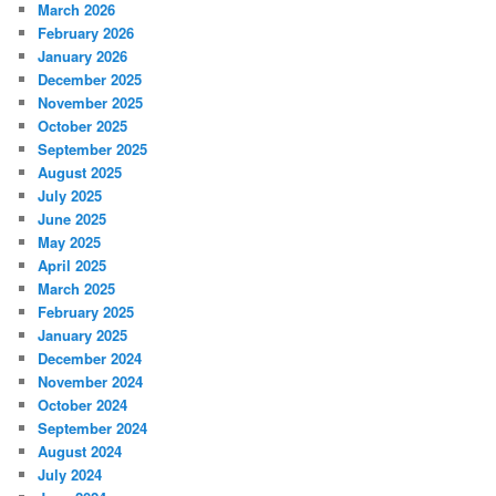
March 2026
February 2026
January 2026
December 2025
November 2025
October 2025
September 2025
August 2025
July 2025
June 2025
May 2025
April 2025
March 2025
February 2025
January 2025
December 2024
November 2024
October 2024
September 2024
August 2024
July 2024