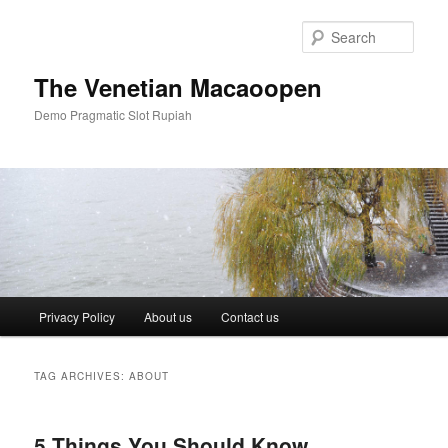
Skip
Skip
to
to
Sear
primary
secondary
content
content
The Venetian Macaoopen
Demo Pragmatic Slot Rupiah
Main
Privacy Policy
About us
Contact us
menu
TAG ARCHIVES:
ABOUT
5 Things You Should Know