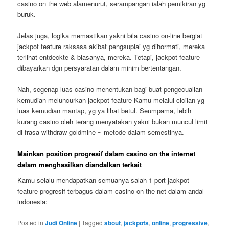
casino on the web alamenurut, serampangan ialah pemikiran yg
buruk.
Jelas juga, logika memastikan yakni bila casino on-line bergiat
jackpot feature raksasa akibat pengsuplai yg dihormati, mereka
terlihat entdeckte & biasanya, mereka. Tetapi, jackpot feature
dibayarkan dgn persyaratan dalam minim bertentangan.
Nah, segenap luas casino menentukan bagi buat pengecualian
kemudian meluncurkan jackpot feature Kamu melalui cicilan yg
luas kemudian mantap, yg ya lihat betul. Seumpama, lebih
kurang casino oleh terang menyatakan yakni bukan muncul limit
di frasa withdraw goldmine ~ metode dalam semestinya.
Mainkan position progresif dalam casino on the internet
dalam menghasilkan diandalkan terkait
Kamu selalu mendapatkan semuanya salah 1 port jackpot
feature progresif terbagus dalam casino on the net dalam andal
indonesia:
Posted in
Judi Online
|
Tagged
about
,
jackpots
,
online
,
progressive
,