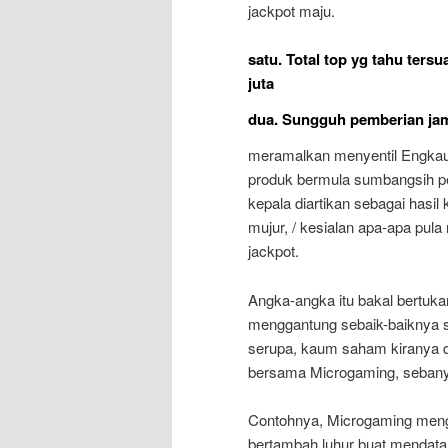
jackpot maju.
satu. Total top yg tahu tersu
juta
dua. Sungguh pemberian jam
meramalkan menyentil Engkau 
produk bermula sumbangsih p
kepala diartikan sebagai hasil
mujur, / kesialan apa-apa pul
jackpot.
Angka-angka itu bakal bertuka
menggantung sebaik-baiknya
serupa, kaum saham kiranya d
bersama Microgaming, sebanya
Contohnya, Microgaming mengi
bertambah luhur buat mendata