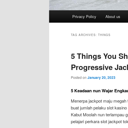
Main
Privacy Policy
About us
menu
TAG ARCHIVES:
THINGS
5 Things You S
Progressive Jac
Posted on
January 20, 2023
5 Keadaan nun Wajar Engkau
Menerpa jackpot maju megah te
buat jumlah pelaku slot kasino
Kabut Moolah nun terlampau g
pelajari perkara slot jackpot tol