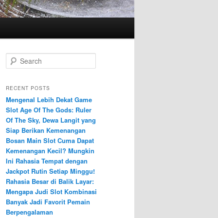
S
e
a
r
RECENT POSTS
c
Mengenal Lebih Dekat Game
h
Slot Age Of The Gods: Ruler
Of The Sky, Dewa Langit yang
Siap Berikan Kemenangan
Bosan Main Slot Cuma Dapat
Kemenangan Kecil? Mungkin
Ini Rahasia Tempat dengan
Jackpot Rutin Setiap Minggu!
Rahasia Besar di Balik Layar:
Mengapa Judi Slot Kombinasi
Banyak Jadi Favorit Pemain
Berpengalaman