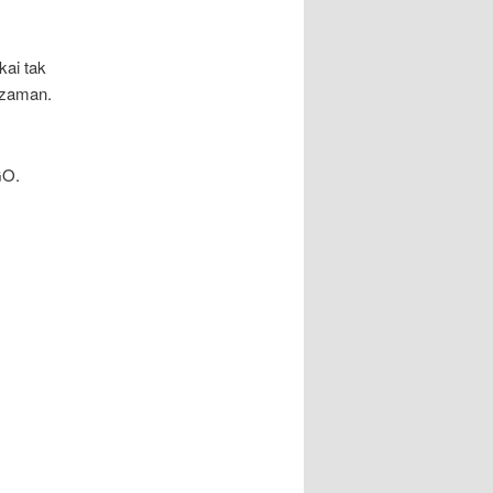
ai tak
 zaman.
GO.