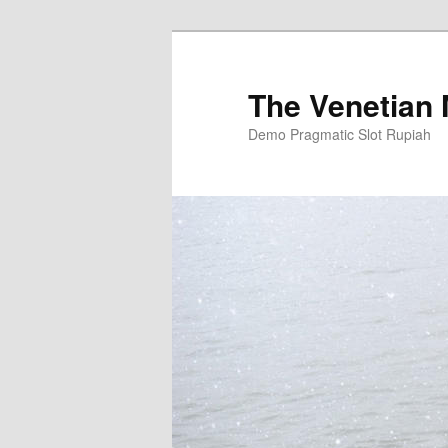
Skip
to
primary
The Venetian
content
Demo Pragmatic Slot Rupiah