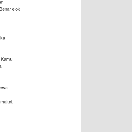
an
Benar elok
ika
pi Kamu
a
mewa.
emakai.