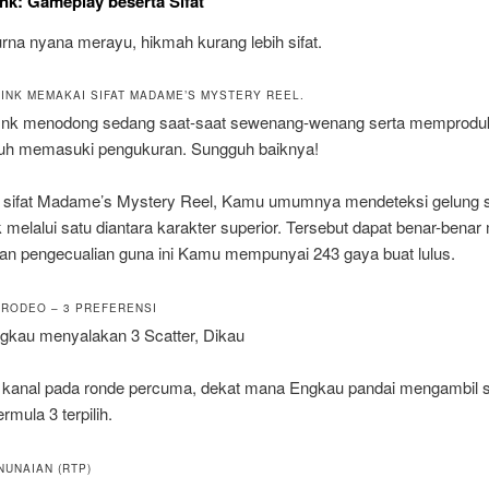
k: Gameplay beserta Sifat
rna nyana merayu, hikmah kurang lebih sifat.
 INK MEMAKAI SIFAT MADAME’S MYSTERY REEL.
d Ink menodong sedang saat-saat sewenang-wenang serta memproduk
uh memasuki pengukuran. Sungguh baiknya!
 sifat Madame’s Mystery Reel, Kamu umumnya mendeteksi gelung s
melalui satu diantara karakter superior. Tersebut dapat benar-benar 
n pengecualian guna ini Kamu mempunyai 243 gaya buat lulus.
RODEO – 3 PREFERENSI
ngkau menyalakan 3 Scatter, Dikau
anal pada ronde percuma, dekat mana Engkau pandai mengambil s
rmula 3 terpilih.
NUNAIAN (RTP)