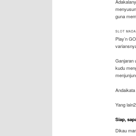
Adakalany
menyusun 
guna memb
SLOT MADA
Play’n GO 
variansny
Ganjaran u
kudu meng
menjunjun
Andaikata
Yang lain2
Siap, sap
Dikau mam