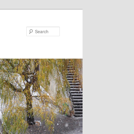
Search