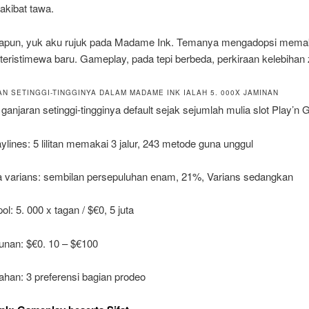
akibat tawa.
pun, yuk aku rujuk pada Madame Ink. Temanya mengadopsi memak
teristimewa baru. Gameplay, pada tepi berbeda, perkiraan kelebihan
N SETINGGI-TINGGINYA DALAM MADAME INK IALAH 5. 000X JAMINAN
ah ganjaran setinggi-tingginya default sejak sejumlah mulia slot Play’n 
lines: 5 lilitan memakai 3 jalur, 243 metode guna unggul
varians: sembilan persepuluhan enam, 21%, Varians sedangkan
ol: 5. 000 x tagan / $€0, 5 juta
unan: $€0. 10 – $€100
ahan: 3 preferensi bagian prodeo