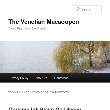
Skip
Skip
to
to
Sear
primary
secondary
content
content
The Venetian Macaoopen
Demo Pragmatic Slot Rupiah
Main
Privacy Policy
About us
Contact us
menu
TAG ARCHIVES:
DEMO SLOT DJARUMTOTO
Madame Ink Playn Go Ulasan