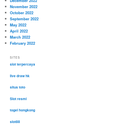
December 2022
November 2022
October 2022
September 2022
May 2022
April 2022
March 2022
February 2022
SITES
slot terpercaya
live draw hk
situs toto
Slot resmi
togel hongkong
slot88