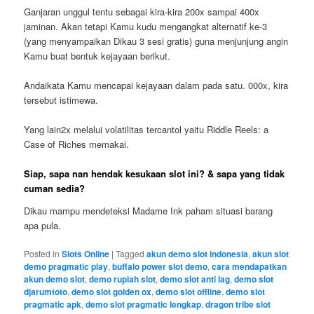
Ganjaran unggul tentu sebagai kira-kira 200x sampai 400x
jaminan. Akan tetapi Kamu kudu mengangkat alternatif ke-3
(yang menyampaikan Dikau 3 sesi gratis) guna menjunjung angin
Kamu buat bentuk kejayaan berikut.
Andaikata Kamu mencapai kejayaan dalam pada satu. 000x, kira
tersebut istimewa.
Yang lain2x melalui volatilitas tercantol yaitu Riddle Reels: a
Case of Riches memakai.
Siap, sapa nan hendak kesukaan slot ini? & sapa yang tidak
cuman sedia?
Dikau mampu mendeteksi Madame Ink paham situasi barang
apa pula.
Posted in
Slots Online
|
Tagged
akun demo slot indonesia
,
akun slot
demo pragmatic play
,
buffalo power slot demo
,
cara mendapatkan
akun demo slot
,
demo rupiah slot
,
demo slot anti lag
,
demo slot
djarumtoto
,
demo slot golden ox
,
demo slot offline
,
demo slot
pragmatic apk
,
demo slot pragmatic lengkap
,
dragon tribe slot