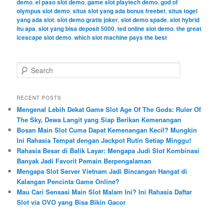
demo
,
el paso slot demo
,
game slot playtech demo
,
god of
olympus slot demo
,
situs slot yang ada bonus freebet
,
situs togel
yang ada slot
,
slot demo gratis joker
,
slot demo spade
,
slot hybrid
itu apa
,
slot yang bisa deposit 5000
,
ted online slot demo
,
the great
icescape slot demo
,
which slot machine pays the best
S
e
a
r
RECENT POSTS
c
Mengenal Lebih Dekat Game Slot Age Of The Gods: Ruler Of
h
The Sky, Dewa Langit yang Siap Berikan Kemenangan
Bosan Main Slot Cuma Dapat Kemenangan Kecil? Mungkin
Ini Rahasia Tempat dengan Jackpot Rutin Setiap Minggu!
Rahasia Besar di Balik Layar: Mengapa Judi Slot Kombinasi
Banyak Jadi Favorit Pemain Berpengalaman
Mengapa Slot Server Vietnam Jadi Bincangan Hangat di
Kalangan Pencinta Game Online?
Mau Cari Sensasi Main Slot Malam Ini? Ini Rahasia Daftar
Slot via OVO yang Bisa Bikin Gacor