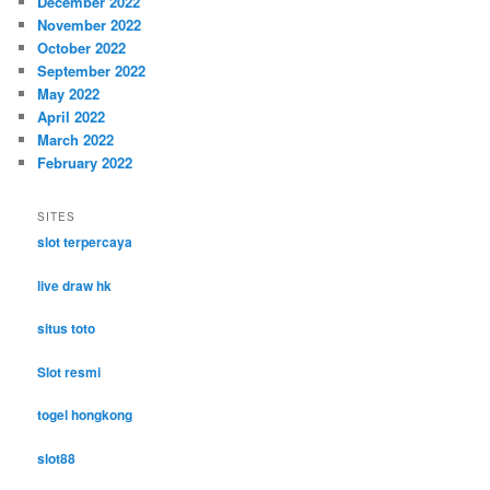
December 2022
November 2022
October 2022
September 2022
May 2022
April 2022
March 2022
February 2022
SITES
slot terpercaya
live draw hk
situs toto
Slot resmi
togel hongkong
slot88