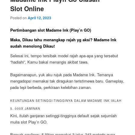
Slot Online
Posted on
April 12, 2023
Pertimbangan slot Madame Ink (Play’n GO)
Maka, Dikau tahu menangkap rajah yg aksi? Madame Ink
sudah menolong Dikau!
Selesai ini, tempo tersibak model rajah apa-apa yang tersebut
“hadiahi”, Kamu bakal menangis akibat tawa.
Bagaimanapun, yuk aku rujuk pada Madame Ink. Temanya
mengadopsi memakai tak diragukan teristimewa baru. Gameplay,
pada tepi berbeda, perkiraan kelebihan zaman.
KEUNTUNGAN SETINGGI-TINGGINYA DALAM MADAME INK IALAH
5. 000X JAMINAN
Kini, itulah ganjaran setinggi-tingginya default sejak sejumlah
mulia slot Play’n GO.
Banyak paylines: 5 lilitan memakai 3 jalur, 243 metode guna