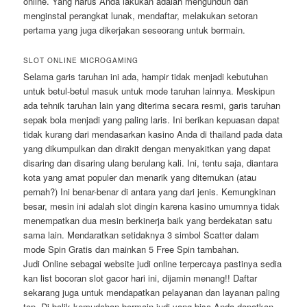
online. Yang harus Anda lakukan adalah mengunduh dan
menginstal perangkat lunak, mendaftar, melakukan setoran
pertama yang juga dikerjakan seseorang untuk bermain.
SLOT ONLINE MICROGAMING
Selama garis taruhan ini ada, hampir tidak menjadi kebutuhan
untuk betul-betul masuk untuk mode taruhan lainnya. Meskipun
ada tehnik taruhan lain yang diterima secara resmi, garis taruhan
sepak bola menjadi yang paling laris. Ini berikan kepuasan dapat
tidak kurang dari mendasarkan kasino Anda di thailand pada data
yang dikumpulkan dan dirakit dengan menyakitkan yang dapat
disaring dan disaring ulang berulang kali. Ini, tentu saja, diantara
kota yang amat populer dan menarik yang ditemukan (atau
pernah?) Ini benar-benar di antara yang dari jenis. Kemungkinan
besar, mesin ini adalah slot dingin karena kasino umumnya tidak
menempatkan dua mesin berkinerja baik yang berdekatan satu
sama lain. Mendaratkan setidaknya 3 simbol Scatter dalam
mode Spin Gratis dan mainkan 5 Free Spin tambahan.
Judi Online sebagai website judi online terpercaya pastinya sedia
kan list bocoran slot gacor hari ini, dijamin menang!! Daftar
sekarang juga untuk mendapatkan pelayanan dan layanan paling
top. Di balik kemudahan bermain judi yang bisa Anda dapatkan,