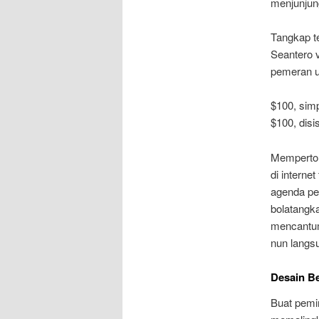
menjunjung
Tangkap t
Seantero v
pemeran u
$100, sim
$100, dis
Mempertont
di interne
agenda per
bolatangk
mencantum
nun langs
Desain B
Buat pemi