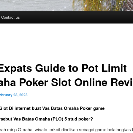
Contact us
Expats Guide to Pot Limit
ha Poker Slot Online Rev
ebruary 28, 2023
Slot Di internet buat Vas Batas Omaha Poker game
rsebut Vas Batas Omaha (PLO) 5 stud poker?
ah mirip Omaha, wisata terkait diartikan sebagai game bolatangkas