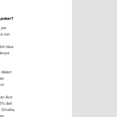
 poker?
 per
sa nun
kin bisa
aknya
l dalam
tas
ni
wan Ace
6% dari
am Omaha,
nam