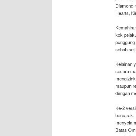
Diamond m
Hearts, K
Kemahiran
kok pelak
punggung 
sebab sej
Kelainan 
secara ma
mengizink
maupun re
dengan me
Ke-2 vers
berparak.
menyelami 
Batas Oma