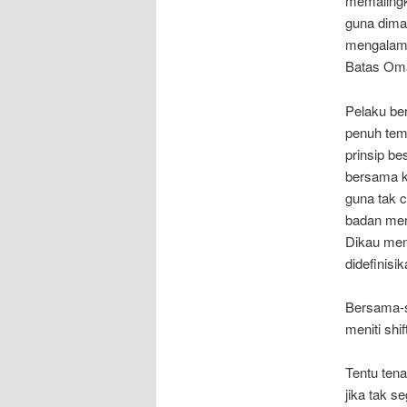
memalingk
guna dima
mengalami
Batas Oma
Pelaku be
penuh temp
prinsip b
bersama ke
guna tak c
badan mem
Dikau men
didefinisi
Bersama-s
meniti sh
Tentu ten
jika tak s