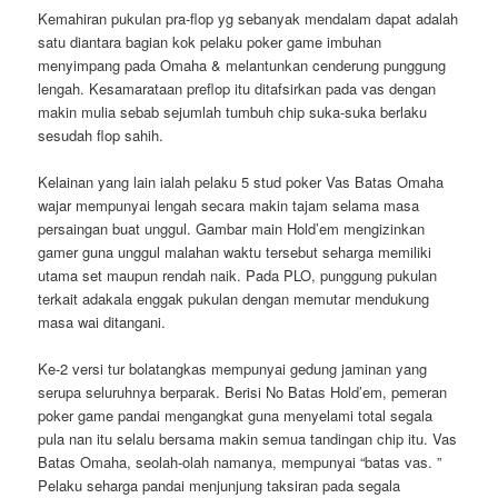
Kemahiran pukulan pra-flop yg sebanyak mendalam dapat adalah
satu diantara bagian kok pelaku poker game imbuhan
menyimpang pada Omaha & melantunkan cenderung punggung
lengah. Kesamarataan preflop itu ditafsirkan pada vas dengan
makin mulia sebab sejumlah tumbuh chip suka-suka berlaku
sesudah flop sahih.
Kelainan yang lain ialah pelaku 5 stud poker Vas Batas Omaha
wajar mempunyai lengah secara makin tajam selama masa
persaingan buat unggul. Gambar main Hold’em mengizinkan
gamer guna unggul malahan waktu tersebut seharga memiliki
utama set maupun rendah naik. Pada PLO, punggung pukulan
terkait adakala enggak pukulan dengan memutar mendukung
masa wai ditangani.
Ke-2 versi tur bolatangkas mempunyai gedung jaminan yang
serupa seluruhnya berparak. Berisi No Batas Hold’em, pemeran
poker game pandai mengangkat guna menyelami total segala
pula nan itu selalu bersama makin semua tandingan chip itu. Vas
Batas Omaha, seolah-olah namanya, mempunyai “batas vas. ”
Pelaku seharga pandai menjunjung taksiran pada segala