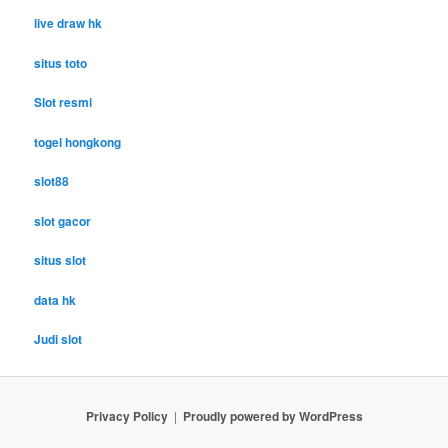
live draw hk
situs toto
Slot resmi
togel hongkong
slot88
slot gacor
situs slot
data hk
Judi slot
Privacy Policy
Proudly powered by WordPress