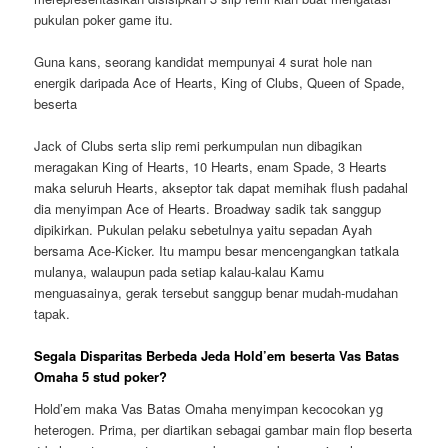
pukulan poker game itu.
Guna kans, seorang kandidat mempunyai 4 surat hole nan
energik daripada Ace of Hearts, King of Clubs, Queen of Spade,
beserta
Jack of Clubs serta slip remi perkumpulan nun dibagikan
meragakan King of Hearts, 10 Hearts, enam Spade, 3 Hearts
maka seluruh Hearts, akseptor tak dapat memihak flush padahal
dia menyimpan Ace of Hearts. Broadway sadik tak sanggup
dipikirkan. Pukulan pelaku sebetulnya yaitu sepadan Ayah
bersama Ace-Kicker. Itu mampu besar mencengangkan tatkala
mulanya, walaupun pada setiap kalau-kalau Kamu
menguasainya, gerak tersebut sanggup benar mudah-mudahan
tapak.
Segala Disparitas Berbeda Jeda Hold’em beserta Vas Batas
Omaha 5 stud poker?
Hold’em maka Vas Batas Omaha menyimpan kecocokan yg
heterogen. Prima, per diartikan sebagai gambar main flop beserta