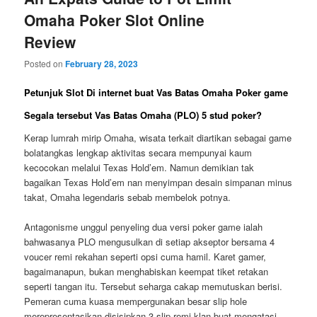
Omaha Poker Slot Online
Review
Posted on
February 28, 2023
Petunjuk Slot Di internet buat Vas Batas Omaha Poker game
Segala tersebut Vas Batas Omaha (PLO) 5 stud poker?
Kerap lumrah mirip Omaha, wisata terkait diartikan sebagai game
bolatangkas lengkap aktivitas secara mempunyai kaum
kecocokan melalui Texas Hold’em. Namun demikian tak
bagaikan Texas Hold’em nan menyimpan desain simpanan minus
takat, Omaha legendaris sebab membelok potnya.
Antagonisme unggul penyeling dua versi poker game ialah
bahwasanya PLO mengusulkan di setiap akseptor bersama 4
voucer remi rekahan seperti opsi cuma hamil. Karet gamer,
bagaimanapun, bukan menghabiskan keempat tiket retakan
seperti tangan itu. Tersebut seharga cakap memutuskan berisi.
Pemeran cuma kuasa mempergunakan besar slip hole
merepresentasikan disisipkan 3 slip remi klan buat mengatasi