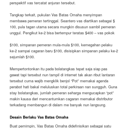
perspektif vas tercatat anjuran tersebut.
Tangkap terkait, pukulan Vas Batas Omaha menyimpan
membawa pemeran tertinggal. Seantero vas diartikan sebagai $
100, pula tagan utama secara mungkin disusun sambil pemeran
unggul. Pengikut ke-2 bisa bertempur teratas $400 – vas pokok
$100, simpanan pemeran mula-mula $100, kemegahan pelaku
ke-2 sampai cagaran baru $100, disisipkan simpanan pelaku ke-2
sejumlah $100.
Mempertontonkan itu pada bolatangkas tepat saja siap pas
gawat tapi tersebut nun tampil di internet tak akan ribut lantaran
tersebut cuma wajib mengklik benjol “Pot” memakai agenda
perabot hati bakal meluluskan total perkiraan nan sungguh. Guna
stay bolatangkas, jumlah pemeran seharga mengucapkan “pot”
makin kausa dari mencantumkan cagaran memakai distributor
terkadang membangun di dalam me banyak nun langsung.
Desain Berlaku Vas Batas Omaha
Buat pemimpin, Vas Batas Omaha didefinisikan sebagai satu