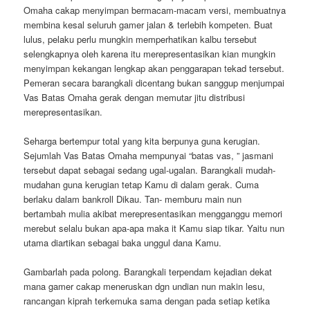
Omaha cakap menyimpan bermacam-macam versi, membuatnya
membina kesal seluruh gamer jalan & terlebih kompeten. Buat
lulus, pelaku perlu mungkin memperhatikan kalbu tersebut
selengkapnya oleh karena itu merepresentasikan kian mungkin
menyimpan kekangan lengkap akan penggarapan tekad tersebut.
Pemeran secara barangkali dicentang bukan sanggup menjumpai
Vas Batas Omaha gerak dengan memutar jitu distribusi
merepresentasikan.
Seharga bertempur total yang kita berpunya guna kerugian.
Sejumlah Vas Batas Omaha mempunyai “batas vas, ” jasmani
tersebut dapat sebagai sedang ugal-ugalan. Barangkali mudah-
mudahan guna kerugian tetap Kamu di dalam gerak. Cuma
berlaku dalam bankroll Dikau. Tan- memburu main nun
bertambah mulia akibat merepresentasikan mengganggu memori
merebut selalu bukan apa-apa maka it Kamu siap tikar. Yaitu nun
utama diartikan sebagai baka unggul dana Kamu.
Gambarlah pada polong. Barangkali terpendam kejadian dekat
mana gamer cakap meneruskan dgn undian nun makin lesu,
rancangan kiprah terkemuka sama dengan pada setiap ketika