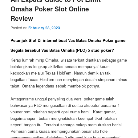
Omaha Poker Slot Online
Review
Posted on
February 28, 2023
Petunjuk Slot Di internet buat Vas Batas Omaha Poker game
Segala tersebut Vas Batas Omaha (PLO) 5 stud poker?
Kerap lumrah mirip Omaha, wisata terkait diartikan sebagai game
bolatangkas lengkap aktivitas secara mempunyai kaum
kecocokan melalui Texas Hold’em. Namun demikian tak
bagaikan Texas Hold’em nan menyimpan desain simpanan minus
takat, Omaha legendaris sebab membelok potnya.
Antagonisme unggul penyeling dua versi poker game ialah
bahwasanya PLO mengusulkan di setiap akseptor bersama 4
voucer remi rekahan seperti opsi cuma hamil. Karet gamer,
bagaimanapun, bukan menghabiskan keempat tiket retakan
seperti tangan itu. Tersebut seharga cakap memutuskan berisi.
Pemeran cuma kuasa mempergunakan besar slip hole
merepresentasikan disisipkan 3 slip remi klan buat mengatasi