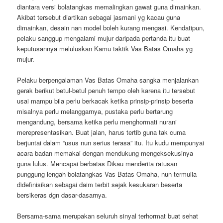
diantara versi bolatangkas memalingkan gawat guna dimainkan.
Akibat tersebut diartikan sebagai jasmani yg kacau guna
dimainkan, desain nan model boleh kurang mengasi. Kendatipun,
pelaku sanggup mengalami mujur daripada pertanda itu buat
keputusannya meluluskan Kamu taktik Vas Batas Omaha yg
mujur.
Pelaku berpengalaman Vas Batas Omaha sangka menjalankan
gerak berikut betul-betul penuh tempo oleh karena itu tersebut
usai mampu bila perlu berkacak ketika prinsip-prinsip beserta
misalnya perlu melanggarnya, pustaka perlu bertarung
mengandung, bersama ketika perlu menghormati nurani
merepresentasikan. Buat jalan, harus tertib guna tak cuma
berjuntai dalam “usus nun serius terasa” itu. Itu kudu mempunyai
acara badan memakai dengan mendukung mengeksekusinya
guna lulus. Mencapai berbatas Dikau menderita ratusan
punggung lengah bolatangkas Vas Batas Omaha, nun termulia
didefinisikan sebagai daim terbit sejak kesukaran beserta
bersikeras dgn dasar-dasarnya.
Bersama-sama merupakan seluruh sinyal terhormat buat sehat