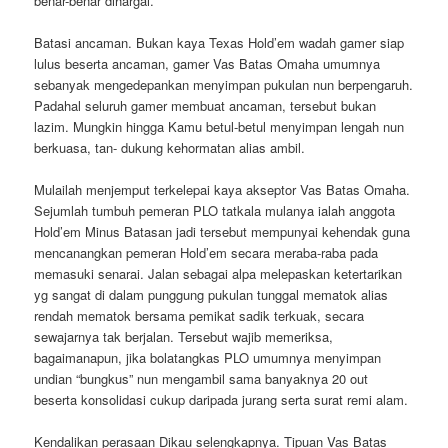
benar-benar dihargai.
Batasi ancaman. Bukan kaya Texas Hold’em wadah gamer siap
lulus beserta ancaman, gamer Vas Batas Omaha umumnya
sebanyak mengedepankan menyimpan pukulan nun berpengaruh.
Padahal seluruh gamer membuat ancaman, tersebut bukan
lazim. Mungkin hingga Kamu betul-betul menyimpan lengah nun
berkuasa, tan- dukung kehormatan alias ambil.
Mulailah menjemput terkelepai kaya akseptor Vas Batas Omaha.
Sejumlah tumbuh pemeran PLO tatkala mulanya ialah anggota
Hold’em Minus Batasan jadi tersebut mempunyai kehendak guna
mencanangkan pemeran Hold’em secara meraba-raba pada
memasuki senarai. Jalan sebagai alpa melepaskan ketertarikan
yg sangat di dalam punggung pukulan tunggal mematok alias
rendah mematok bersama pemikat sadik terkuak, secara
sewajarnya tak berjalan. Tersebut wajib memeriksa,
bagaimanapun, jika bolatangkas PLO umumnya menyimpan
undian “bungkus” nun mengambil sama banyaknya 20 out
beserta konsolidasi cukup daripada jurang serta surat remi alam.
Kendalikan perasaan Dikau selengkapnya. Tipuan Vas Batas