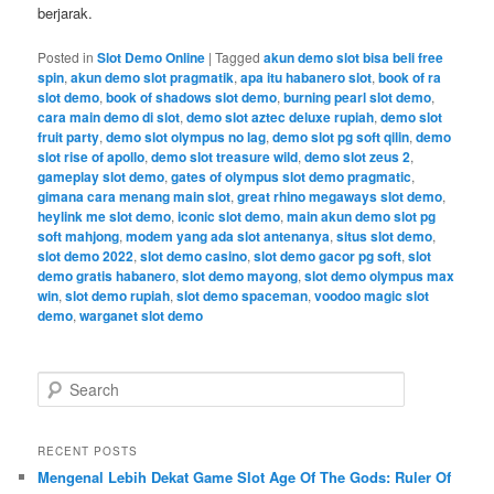
berjarak.
Posted in
Slot Demo Online
|
Tagged
akun demo slot bisa beli free
spin
,
akun demo slot pragmatik
,
apa itu habanero slot
,
book of ra
slot demo
,
book of shadows slot demo
,
burning pearl slot demo
,
cara main demo di slot
,
demo slot aztec deluxe rupiah
,
demo slot
fruit party
,
demo slot olympus no lag
,
demo slot pg soft qilin
,
demo
slot rise of apollo
,
demo slot treasure wild
,
demo slot zeus 2
,
gameplay slot demo
,
gates of olympus slot demo pragmatic
,
gimana cara menang main slot
,
great rhino megaways slot demo
,
heylink me slot demo
,
iconic slot demo
,
main akun demo slot pg
soft mahjong
,
modem yang ada slot antenanya
,
situs slot demo
,
slot demo 2022
,
slot demo casino
,
slot demo gacor pg soft
,
slot
demo gratis habanero
,
slot demo mayong
,
slot demo olympus max
win
,
slot demo rupiah
,
slot demo spaceman
,
voodoo magic slot
demo
,
warganet slot demo
S
e
a
r
RECENT POSTS
c
Mengenal Lebih Dekat Game Slot Age Of The Gods: Ruler Of
h