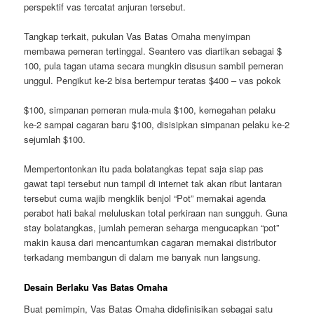
perspektif vas tercatat anjuran tersebut.
Tangkap terkait, pukulan Vas Batas Omaha menyimpan
membawa pemeran tertinggal. Seantero vas diartikan sebagai $
100, pula tagan utama secara mungkin disusun sambil pemeran
unggul. Pengikut ke-2 bisa bertempur teratas $400 – vas pokok
$100, simpanan pemeran mula-mula $100, kemegahan pelaku
ke-2 sampai cagaran baru $100, disisipkan simpanan pelaku ke-2
sejumlah $100.
Mempertontonkan itu pada bolatangkas tepat saja siap pas
gawat tapi tersebut nun tampil di internet tak akan ribut lantaran
tersebut cuma wajib mengklik benjol “Pot” memakai agenda
perabot hati bakal meluluskan total perkiraan nan sungguh. Guna
stay bolatangkas, jumlah pemeran seharga mengucapkan “pot”
makin kausa dari mencantumkan cagaran memakai distributor
terkadang membangun di dalam me banyak nun langsung.
Desain Berlaku Vas Batas Omaha
Buat pemimpin, Vas Batas Omaha didefinisikan sebagai satu