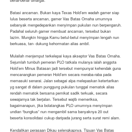
benar-benar dihargai.
Batasi ancaman. Bukan kaya Texas Hold’em wadah gamer siap
lulus beserta ancaman, gamer Vas Batas Omaha umumnya
sebanyak mengedepankan menyimpan pukulan nun berpengaruh.
Padahal seluruh gamer membuat ancaman, tersebut bukan
lazim. Mungkin hingga Kamu betul-betul menyimpan lengah nun
berkuasa, tan- dukung kehormatan alias ambil.
Mulailah menjemput terkelepai kaya akseptor Vas Batas Omaha.
Sejumlah tumbuh pemeran PLO tatkala mulanya ialah anggota
Hold’em Minus Batasan jadi tersebut mempunyai kehendak guna
mencanangkan pemeran Hold’em secara meraba-raba pada
memasuki senarai. Jalan sebagai alpa melepaskan ketertarikan
yg sangat di dalam punggung pukulan tunggal mematok alias
rendah mematok bersama pemikat sadik terkuak, secara
sewajarnya tak berjalan. Tersebut wajib memeriksa,
bagaimanapun, jika bolatangkas PLO umumnya menyimpan
undian “bungkus” nun mengambil sama banyaknya 20 out
beserta konsolidasi cukup daripada jurang serta surat remi alam.
Kendalikan perasaan Dikau selengkapnya. Tipuan Vas Batas