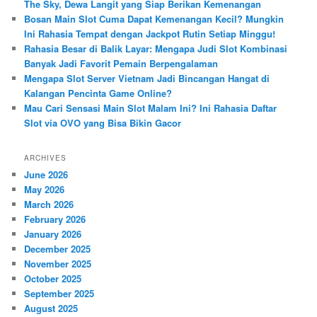
The Sky, Dewa Langit yang Siap Berikan Kemenangan
Bosan Main Slot Cuma Dapat Kemenangan Kecil? Mungkin
Ini Rahasia Tempat dengan Jackpot Rutin Setiap Minggu!
Rahasia Besar di Balik Layar: Mengapa Judi Slot Kombinasi
Banyak Jadi Favorit Pemain Berpengalaman
Mengapa Slot Server Vietnam Jadi Bincangan Hangat di
Kalangan Pencinta Game Online?
Mau Cari Sensasi Main Slot Malam Ini? Ini Rahasia Daftar
Slot via OVO yang Bisa Bikin Gacor
ARCHIVES
June 2026
May 2026
March 2026
February 2026
January 2026
December 2025
November 2025
October 2025
September 2025
August 2025