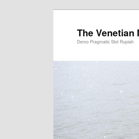
Skip
to
primary
The Venetian
content
Demo Pragmatic Slot Rupiah