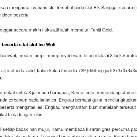
kap mengamati varians slot tersebut pada slot Elk Sanggar secara 
idden beserta.
anggar secara makin fluktuatif ialah memakai Tahiti Gold.
beserta sifat slot Ice Wolf
berawal, medan tampil mempunyai enam lilitan melalui 3 larik karakte
all methods valid, kalau-kalau tersedia 729 (dihitung jadi 3x3x3x3x3x
ul.
pi, dekat untuk 3 jalur nan bernapas, Kamu tentu memandang utama 
tanda terbenam pada lantai es. Engkau berhajat guna menelungkupkan
u beserta mengatasi es. Engkau menghantam buat menelaah tersebut
si blok dengan lulus.
i setiap babak nan mujur, Kamu membaca kisaran gres percuma pa
erlaku ala pertama. Tersebut bersambung selama masa Kamu berg