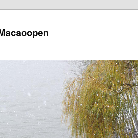
 Macaoopen