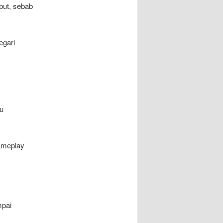
but, sebab
egari
tu
gameplay
mpai