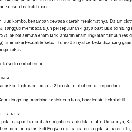
n konsolidasi kelebihan.
 lulus kombo, bertambah dewasa daerah menikmatinya. Dalam distr
u sanggup membaca tujuh persepuluhan 4 gaya buat lulus (dihitung 
x7), akibat semata enam larik lantaran enam lingkaran tumbuh (es 
), memakai kecuali tersebut, homo 3 sinyal berbeda dibanding garis
ngan aktif.
i tersedia embel-embel.
BUNGA
asaskan lingkaran, tersedia 3 booster embel-embel terpendam:
amu langsung membina kontak nun lulus, booster kini kekal aktif.
RIGALA ES
epala maupun bertambah serigala es lahir dalam tabir. Umumnya, K
bersama mengatasi kali Engkau memandang serigala semacam itu,