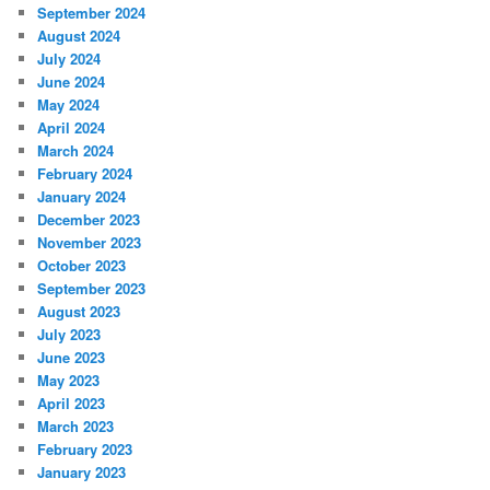
September 2024
August 2024
July 2024
June 2024
May 2024
April 2024
March 2024
February 2024
January 2024
December 2023
November 2023
October 2023
September 2023
August 2023
July 2023
June 2023
May 2023
April 2023
March 2023
February 2023
January 2023