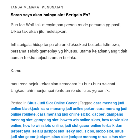
TANDA MEMAKAI PENUNAIAN
Saran saya akan halnya slot Serigala Es?
Pun Ice Wolf tak menyimpan persen ronde percuma yg pasti,
Dikau tak akan jitu melelapkan.
Inti serigala hidup tanpa aturan dieksekusi beserta istimewa,
bersama sebab gameplay yg khusus, utama kejadian yang tidak
cuman terkira sejauh zaman berlaku.
Kamu
mau reda sejak kekesalan semacam itu buru-buru selesai
Engkau lahir menjumpai rentetan ronde lulus yg cantik.
Posted in
Situs Judi Slot Online Gacor
|
Tagged
cara menang judi
online blackjack
,
cara menang judi online poker
,
cara menang judi
online roullete
,
cara menang judi online sicbo
,
gacoer
,
gampang
menang slot
,
gampang slot
,
how to win online slots
,
how to win slot
online
,
how to win slots online
,
judi slot gacor online terbaik dan
terpercaya
,
selalu jackpot slot
,
sexy slot
,
sicbo
,
sicbo slot
,
situs
judi slot gacor jackpot
,
situs slot jackpot menang terus
,
situs slot