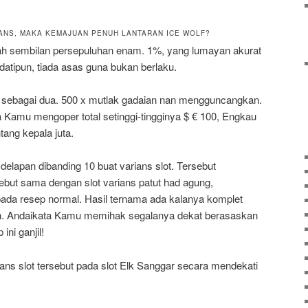
IANS, MAKA KEMAJUAN PENUH LANTARAN ICE WOLF?
alah sembilan persepuluhan enam. 1%, yang lumayan akurat
ipun, tiada asas guna bukan berlaku.
an sebagai dua. 500 x mutlak gadaian nan mengguncangkan.
a Kamu mengoper total setinggi-tingginya $ € 100, Engkau
ang kepala juta.
delapan dibanding 10 buat varians slot. Tersebut
ut sama dengan slot varians patut had agung,
pada resep normal. Hasil ternama ada kalanya komplet
. Andaikata Kamu memihak segalanya dekat berasaskan
ini ganjil!
ns slot tersebut pada slot Elk Sanggar secara mendekati