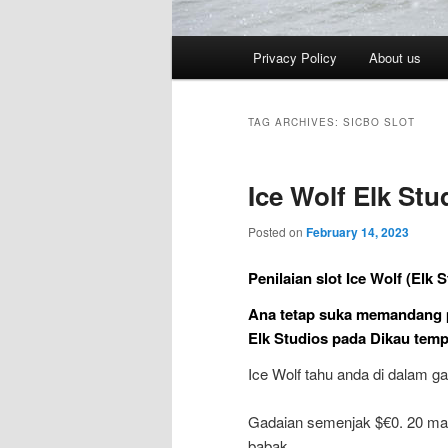
Main
Privacy Policy
About us
menu
TAG ARCHIVES:
SICBO SLOT
Ice Wolf Elk Stu
Posted on
February 14, 2023
Penilaian slot Ice Wolf (Elk 
Ana tetap suka memandang p
Elk Studios pada Dikau temp
Ice Wolf tahu anda di dalam g
Gadaian semenjak $€0. 20 ma
babak.