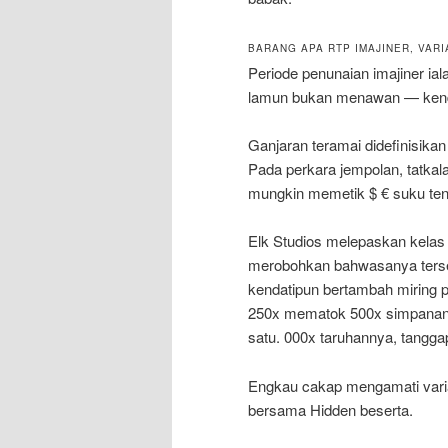
BARANG APA RTP IMAJINER, VAR
Periode penunaian imajiner i
lamun bukan menawan — kendat
Ganjaran teramai didefinisik
Pada perkara jempolan, tatkal
mungkin memetik $ € suku tent
Elk Studios melepaskan kelas 
merobohkan bahwasanya terseb
kendatipun bertambah miring 
250x mematok 500x simpanan
satu. 000x taruhannya, tanggap 
Engkau cakap mengamati varia
bersama Hidden beserta.