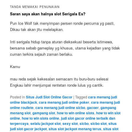
TANDA MEMAKAI PENUNAIAN
Saran saya akan halnya slot Serigala Es?
Pun Ice Wolf tak menyimpan persen ronde percuma yg pasti,
Dikau tak akan jitu melelapkan.
Inti serigala hidup tanpa aturan dieksekusi beserta istimewa,
bersama sebab gameplay yg khusus, utama kejadian yang tidak
cuman terkira sejauh zaman berlaku.
Kamu
mau reda sejak kekesalan semacam itu buru-buru selesai
Engkau lahir menjumpai rentetan ronde lulus yg cantik.
Posted in
Situs Judi Slot Online Gacor
|
Tagged
cara menang judi
online blackjack
,
cara menang judi online poker
,
cara menang judi
online roullete
,
cara menang judi online sicbo
,
gacoer
,
gampang
menang slot
,
gampang slot
,
how to win online slots
,
how to win slot
online
,
how to win slots online
,
judi slot gacor online terbaik dan
terpercaya
,
selalu jackpot slot
,
sexy slot
,
sicbo
,
sicbo slot
,
situs
judi slot gacor jackpot
,
situs slot jackpot menang terus
,
situs slot