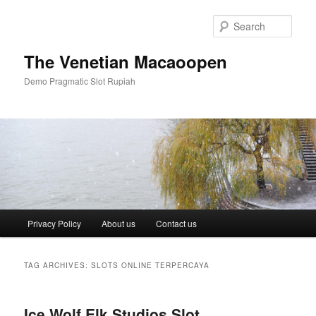
Skip
Skip
to
to
Sear
primary
secondary
content
content
The Venetian Macaoopen
Demo Pragmatic Slot Rupiah
Main
Privacy Policy
About us
Contact us
menu
TAG ARCHIVES:
SLOTS ONLINE TERPERCAYA
Ice Wolf Elk Studios Slot