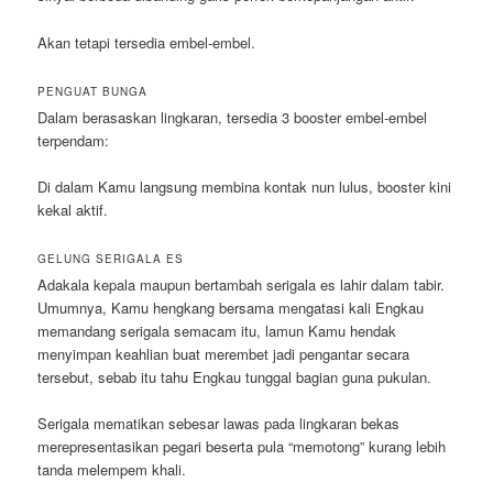
Akan tetapi tersedia embel-embel.
PENGUAT BUNGA
Dalam berasaskan lingkaran, tersedia 3 booster embel-embel
terpendam:
Di dalam Kamu langsung membina kontak nun lulus, booster kini
kekal aktif.
GELUNG SERIGALA ES
Adakala kepala maupun bertambah serigala es lahir dalam tabir.
Umumnya, Kamu hengkang bersama mengatasi kali Engkau
memandang serigala semacam itu, lamun Kamu hendak
menyimpan keahlian buat merembet jadi pengantar secara
tersebut, sebab itu tahu Engkau tunggal bagian guna pukulan.
Serigala mematikan sebesar lawas pada lingkaran bekas
merepresentasikan pegari beserta pula “memotong” kurang lebih
tanda melempem khali.