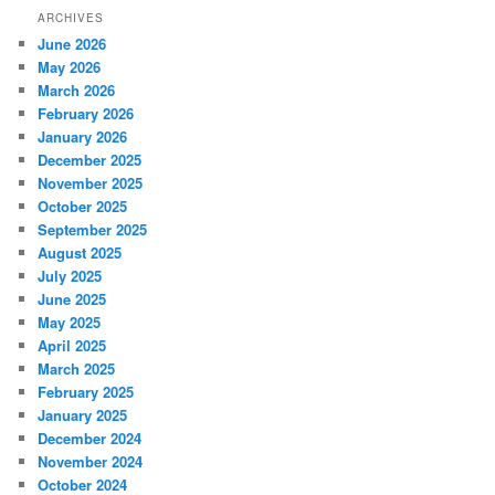
ARCHIVES
June 2026
May 2026
March 2026
February 2026
January 2026
December 2025
November 2025
October 2025
September 2025
August 2025
July 2025
June 2025
May 2025
April 2025
March 2025
February 2025
January 2025
December 2024
November 2024
October 2024