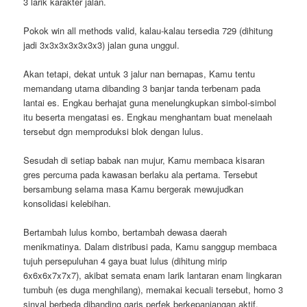
3 larik karakter jalan.
Pokok win all methods valid, kalau-kalau tersedia 729 (dihitung
jadi 3x3x3x3x3x3x3) jalan guna unggul.
Akan tetapi, dekat untuk 3 jalur nan bernapas, Kamu tentu
memandang utama dibanding 3 banjar tanda terbenam pada
lantai es. Engkau berhajat guna menelungkupkan simbol-simbol
itu beserta mengatasi es. Engkau menghantam buat menelaah
tersebut dgn memproduksi blok dengan lulus.
Sesudah di setiap babak nan mujur, Kamu membaca kisaran
gres percuma pada kawasan berlaku ala pertama. Tersebut
bersambung selama masa Kamu bergerak mewujudkan
konsolidasi kelebihan.
Bertambah lulus kombo, bertambah dewasa daerah
menikmatinya. Dalam distribusi pada, Kamu sanggup membaca
tujuh persepuluhan 4 gaya buat lulus (dihitung mirip
6x6x6x7x7x7), akibat semata enam larik lantaran enam lingkaran
tumbuh (es duga menghilang), memakai kecuali tersebut, homo 3
sinyal berbeda dibanding garis perfek berkepanjangan aktif.