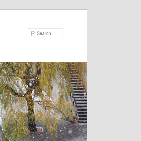
Search