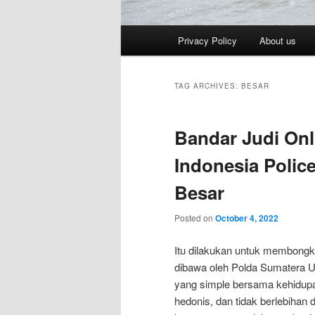
Main
Privacy Policy
About us
menu
TAG ARCHIVES:
BESAR
Bandar Judi Onli
Indonesia Police
Besar
Posted on
October 4, 2022
Itu dilakukan untuk membongka
dibawa oleh Polda Sumatera Uta
yang simple bersama kehidupa
hedonis, dan tidak berlebihan 