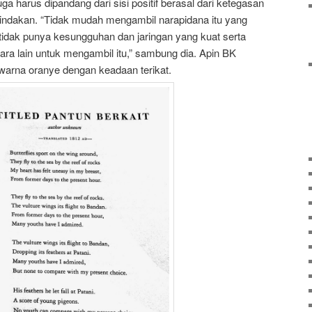
 harus dipandang dari sisi positif berasal dari ketegasan
nindakan. “Tidak mudah mengambil narapidana itu yang
u tidak punya kesungguhan dan jaringan yang kuat serta
ara lain untuk mengambil itu,” sambung dia. Apin BK
arna oranye dengan keadaan terikat.