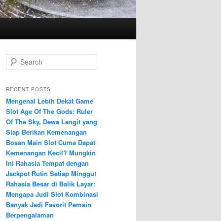
S
e
a
r
RECENT POSTS
c
Mengenal Lebih Dekat Game
h
Slot Age Of The Gods: Ruler
Of The Sky, Dewa Langit yang
Siap Berikan Kemenangan
Bosan Main Slot Cuma Dapat
Kemenangan Kecil? Mungkin
Ini Rahasia Tempat dengan
Jackpot Rutin Setiap Minggu!
Rahasia Besar di Balik Layar:
Mengapa Judi Slot Kombinasi
Banyak Jadi Favorit Pemain
Berpengalaman