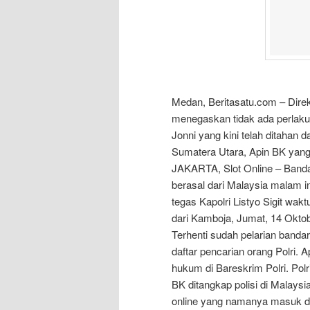
Medan, Beritasatu.com – Dire
menegaskan tidak ada perlakua
Jonni yang kini telah ditahan d
Sumatera Utara, Apin BK yang 
JAKARTA, Slot Online – Bandar
berasal dari Malaysia malam in
tegas Kapolri Listyo Sigit w
dari Kamboja, Jumat, 14 Okto
Terhenti sudah pelarian bandar
daftar pencarian orang Polri. A
hukum di Bareskrim Polri. Polr
BK ditangkap polisi di Malays
online yang namanya masuk d