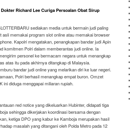
 Dokter Richard Lee Curiga Persoalan Obat Sirup
ik SLOTTERBARU sediakan media untuk bermain judi paling
t asli memakai program slot online atau memakai browser
dphone. Kapolri mengatakan, penangkapan bandar judi Apin
d komitmen Polri dalam memberantas judi online. Ia
a mengirim personel ke bermacam negara untuk menangkap
las atas itu pada akhirnya ditangkap di Malaysia.
uru bandar judi online yang melarikan diri ke luar negeri.
amaan, Polri berhasil menangkap empat buron. Omzet
BK ini diduga menggapai miliaran rupiah.
ntauan red notice yang dikeluarkan Hubinter, didapati tiga
boja sehingga dikerjakan koordinasi bersama dengan
kan, ketiga DPO yang kabur ke Kamboja merupakan hasil
rhadap masalah yang ditangani oleh Polda Metro pada 12