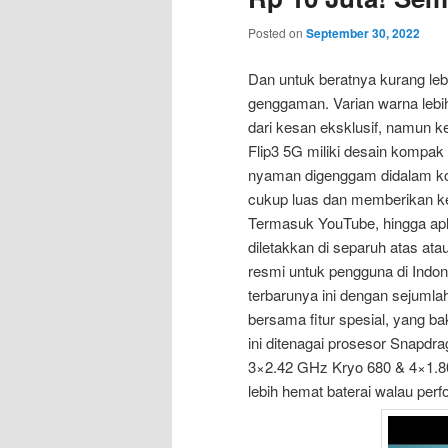
Posted on
September 30, 2022
Dan untuk beratnya kurang leb
genggaman. Varian warna lebih 
dari kesan eksklusif, namun
Flip3 5G miliki desain kompa
nyaman digenggam didalam kon
cukup luas dan memberikan ke
Termasuk YouTube, hingga apli
diletakkan di separuh atas ata
resmi untuk pengguna di Indo
terbarunya ini dengan sejuml
bersama fitur spesial, yang 
ini ditenagai prosesor Snapdr
3×2.42 GHz Kryo 680 & 4×1.80 
lebih hemat baterai walau perf