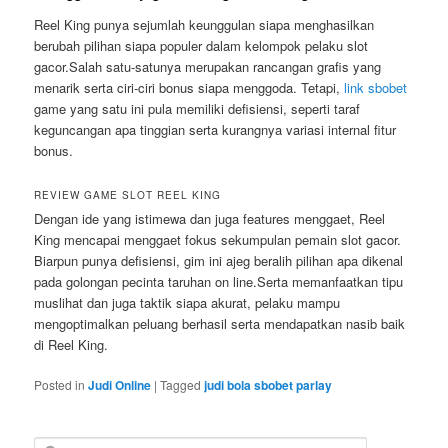
Reel King punya sejumlah keunggulan siapa menghasilkan
berubah pilihan siapa populer dalam kelompok pelaku slot
gacor.Salah satu-satunya merupakan rancangan grafis yang
menarik serta ciri-ciri bonus siapa menggoda. Tetapi,
link sbobet
game yang satu ini pula memiliki defisiensi, seperti taraf
keguncangan apa tinggian serta kurangnya variasi internal fitur
bonus.
REVIEW GAME SLOT REEL KING
Dengan ide yang istimewa dan juga features menggaet, Reel
King mencapai menggaet fokus sekumpulan pemain slot gacor.
Biarpun punya defisiensi, gim ini ajeg beralih pilihan apa dikenal
pada golongan pecinta taruhan on line.Serta memanfaatkan tipu
muslihat dan juga taktik siapa akurat, pelaku mampu
mengoptimalkan peluang berhasil serta mendapatkan nasib baik
di Reel King.
Posted in
Judi Online
|
Tagged
judi bola sbobet parlay
S