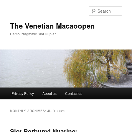
Skip
Skip
to
to
Sear
primary
secondary
content
content
The Venetian Macaoopen
Demo Pragmatic Slot Rupiah
Main
Privacy Policy
About us
Contact us
menu
MONTHLY ARCHIVES:
JULY 2024
Slot Berbunyi Nyaring: