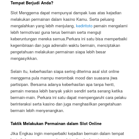
Tempat Berjudi Anda?
Slot Menggema dapat mempunyai dampak luas atas kejadian
melakukan permainan dalam kasino Kamu. Serta peluang
mengalahkan yang lebih menjulang,
kediritoto
pemain mengalami
lebih termotivasi guna terus bermain serta menguji
keberuntungan mereka semua.Perkara ini satu bisa memperbaiki
kegembiraan dan juga adrenalin waktu bermain, menciptakan
pengetahuan melakukan permainan siapa lebih besar
mengasyikkan.
Selain itu, keberhasilan siapa sering diterima asal slot online
menggema pula mampu merombak mood dan suasana jiwa
partisipan. Bersama adanya keberhasilan apa tanpa henti,
pemain merasa lebih banyak yakin sendiri serta senang ketika
bermain-main. Perkara ini satu dapat mempengaruhi cara pelaku
berinteraksi serta kasino dan juga menghasilkan pengetahuan
bermain lebih menyenangkan.
Taktik Melakukan Permainan dalam Slot Online
Jika Engkau ingin memperbaiki kejadian bermain dalam tempat