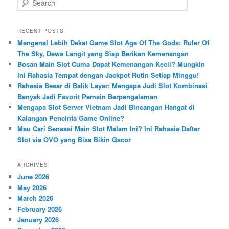
e
a
r
RECENT POSTS
c
Mengenal Lebih Dekat Game Slot Age Of The Gods: Ruler Of
h
The Sky, Dewa Langit yang Siap Berikan Kemenangan
Bosan Main Slot Cuma Dapat Kemenangan Kecil? Mungkin
Ini Rahasia Tempat dengan Jackpot Rutin Setiap Minggu!
Rahasia Besar di Balik Layar: Mengapa Judi Slot Kombinasi
Banyak Jadi Favorit Pemain Berpengalaman
Mengapa Slot Server Vietnam Jadi Bincangan Hangat di
Kalangan Pencinta Game Online?
Mau Cari Sensasi Main Slot Malam Ini? Ini Rahasia Daftar
Slot via OVO yang Bisa Bikin Gacor
ARCHIVES
June 2026
May 2026
March 2026
February 2026
January 2026