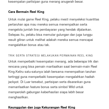
kesempatan partisipan guna menang anugerah besar.
Cara Bermain Reel King
Untuk mulai game Reel King, pelaku mesti menyeleksi kuantitas
pertaruhan apa mau mereka semua menempatkan serta
mengelola jumlah line pembayaran yang hendak dijalankan.
Selepas itu, pelaku bisa memutar gulungan dan juga tunggu
result giliran untuk melihat adakah mereka semua mencapai
mengalahkan bonus atau tak.
TRIK SERTA STRATEGI MELAKUKAN PERMAINAN REEL KING
Untuk memperbaiki kesempatan menang, ada beberapa trik dan
rencana yang bisa pemain manfaatkan saat bermain-main Reel
King.Keliru satu-satunya ialah bersama menempatkan taruhan
tertinggi guna memperbaiki kesempatan mengalahkan hadiah
jackpot. Di Luar tersebut, partisipan serta disarankan guna
memanfaatkan feature bonus serta simbol Wild untuk
memperoleh gabungan keberhasilan siapa lebih besar
menghasilkan.
Keunggulan dan juga Kekurangan Reel King