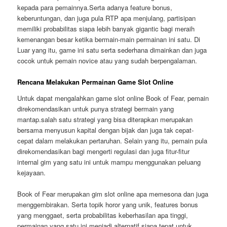
kepada para pemainnya.Serta adanya feature bonus,
keberuntungan, dan juga pula RTP apa menjulang, partisipan
memiliki probabilitas siapa lebih banyak gigantic bagi meraih
kemenangan besar ketika bermain-main permainan ini satu. Di
Luar yang itu, game ini satu serta sederhana dimainkan dan juga
cocok untuk pemain novice atau yang sudah berpengalaman.
Rencana Melakukan Permainan Game Slot Online
Untuk dapat mengalahkan game slot online Book of Fear, pemain
direkomendasikan untuk punya strategi bermain yang
mantap.salah satu strategi yang bisa diterapkan merupakan
bersama menyusun kapital dengan bijak dan juga tak cepat-
cepat dalam melakukan pertaruhan. Selain yang itu, pemain pula
direkomendasikan bagi mengerti regulasi dan juga fitur-fitur
internal gim yang satu ini untuk mampu menggunakan peluang
kejayaan.
Book of Fear merupakan gim slot online apa memesona dan juga
menggembirakan. Serta topik horor yang unik, features bonus
yang menggaet, serta probabilitas keberhasilan apa tinggi,
permainan yang satu ini menjadi alternatif siapa tepat untuk