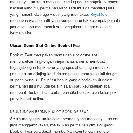
mengasyikkan serta menghasilkan kepada kelompok tokohnya.
Kecuali yang itu, permainan yang satu ini juga memiliki judul
yang menarik dan juga visual yang memukau,
RoyalToto
mengubahnya alternatif yang sempurna untuk kelompok pemain
judi onlen apa mau menelusuri pengalaman segar di dalam
bermain slot.
Ulasan Game Slot Online Book of Fear
Book of Fear merupakan permainan slot online apa
memunculkan lingkungan siapa rahasia serta membuat
tegang.Dengan topik horor yang spesial dan juga menarik,
pemain akan dijinjing ke di dalam pengalaman yang full dengan
surprise serta uji. Fitur-fitur bonus yang disediakan di dalam
permainan ini satu juga beralih salah satu keunggulan apa
membuat Book of Fear bertambah dikehendaki oleh kelompok
penyuka judi online.
KEUNTUNGAN BERMAIN SLOT BOOK OF FEAR
Selain menyuguhkan kejadian bermain yang mengasyikkan dan
juga menggembirakan, melakukan permainan gim slot gacor
Book of Fear pula dapat memberikan keuntungan moneter