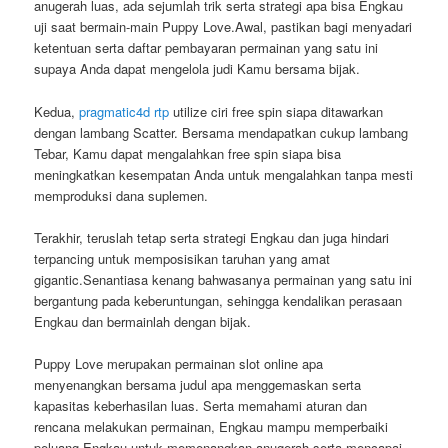
anugerah luas, ada sejumlah trik serta strategi apa bisa Engkau
uji saat bermain-main Puppy Love.Awal, pastikan bagi menyadari
ketentuan serta daftar pembayaran permainan yang satu ini
supaya Anda dapat mengelola judi Kamu bersama bijak.
Kedua,
pragmatic4d rtp
utilize ciri free spin siapa ditawarkan
dengan lambang Scatter. Bersama mendapatkan cukup lambang
Tebar, Kamu dapat mengalahkan free spin siapa bisa
meningkatkan kesempatan Anda untuk mengalahkan tanpa mesti
memproduksi dana suplemen.
Terakhir, teruslah tetap serta strategi Engkau dan juga hindari
terpancing untuk memposisikan taruhan yang amat
gigantic.Senantiasa kenang bahwasanya permainan yang satu ini
bergantung pada keberuntungan, sehingga kendalikan perasaan
Engkau dan bermainlah dengan bijak.
Puppy Love merupakan permainan slot online apa
menyenangkan bersama judul apa menggemaskan serta
kapasitas keberhasilan luas. Serta memahami aturan dan
rencana melakukan permainan, Engkau mampu memperbaiki
peluang Engkau untuk memenangkan anugerah serta mencapai