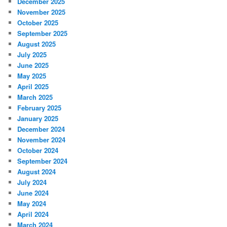
December 2025
November 2025
October 2025
September 2025
August 2025
July 2025
June 2025
May 2025
April 2025
March 2025
February 2025
January 2025
December 2024
November 2024
October 2024
September 2024
August 2024
July 2024
June 2024
May 2024
April 2024
March 2024