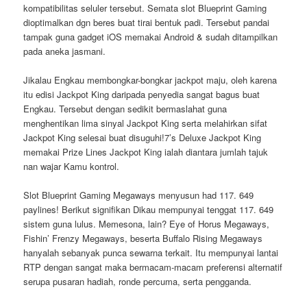
kompatibilitas seluler tersebut. Semata slot Blueprint Gaming
dioptimalkan dgn beres buat tirai bentuk padi. Tersebut pandai
tampak guna gadget iOS memakai Android & sudah ditampilkan
pada aneka jasmani.
Jikalau Engkau membongkar-bongkar jackpot maju, oleh karena
itu edisi Jackpot King daripada penyedia sangat bagus buat
Engkau. Tersebut dengan sedikit bermaslahat guna
menghentikan lima sinyal Jackpot King serta melahirkan sifat
Jackpot King selesai buat disuguhi!7’s Deluxe Jackpot King
memakai Prize Lines Jackpot King ialah diantara jumlah tajuk
nan wajar Kamu kontrol.
Slot Blueprint Gaming Megaways menyusun had 117. 649
paylines! Berikut signifikan Dikau mempunyai tenggat 117. 649
sistem guna lulus. Memesona, lain? Eye of Horus Megaways,
Fishin’ Frenzy Megaways, beserta Buffalo Rising Megaways
hanyalah sebanyak punca sewarna terkait. Itu mempunyai lantai
RTP dengan sangat maka bermacam-macam preferensi alternatif
serupa pusaran hadiah, ronde percuma, serta pengganda.