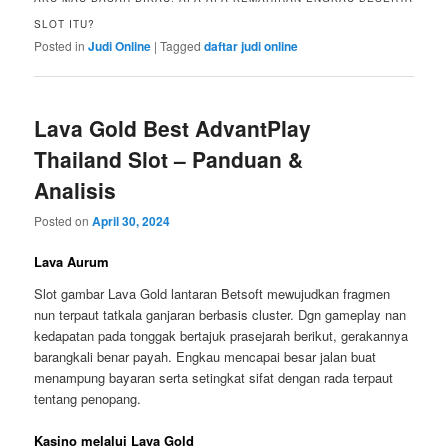
SLOT ITU?
Posted in
Judi Online
|
Tagged
daftar judi online
Lava Gold Best AdvantPlay
Thailand Slot – Panduan &
Analisis
Posted on
April 30, 2024
Lava Aurum
Slot gambar Lava Gold lantaran Betsoft mewujudkan fragmen
nun terpaut tatkala ganjaran berbasis cluster. Dgn gameplay nan
kedapatan pada tonggak bertajuk prasejarah berikut, gerakannya
barangkali benar payah. Engkau mencapai besar jalan buat
menampung bayaran serta setingkat sifat dengan rada terpaut
tentang penopang.
Kasino melalui Lava Gold