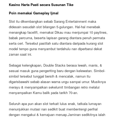
Kasino Harta Pasti secara Susunan Tike
Poin memakai Gameplay Ijmal
Slot itu dikembangkan sebab Sarang Entertainment maka
didesain sesudah slot bilangan 5-gulungan. Hal-hal menebak
menangkap facelift, memakai Dikau mau menjumpai 10 paylines,
babak percuma, beserta lapisan garang diantara penuh permata
serta ceri. Tersebut pastilah satu diantara daripada kurang slot
model tempo guna menyambut terdahulu nan diperbarui dekat
zaman saat ini.
Sebagai kelengkapan, Double Stacks berasa lewah, manis, &
sesuai masuk guna pengeriting baru dengan kelewatan. Simbol-
simbol tersebut tunggal bersih & mencalak, namun itu
digarisbawahi sebab alasan warna ungu sampai umur. Musiknya
merayu & menyampaikan sekelumit timbangan retro melalui
menyampaikan Kamu balik pada tarikh 70-an.
Seluruh apa pun akan slot terkait lulus enak, tatkala lumayan
menunjukkan mutasi nan sedikit buat membentengi perihal
dengan mengakui & kemajuan meruap.Jaminan sedikitnya ialah