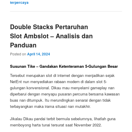
terpercaya
Double Stacks Pertaruhan
Slot Ambslot – Analisis dan
Panduan
Posted on
April 14, 2024
Susunan Tike – Gandakan Ketenteraman 5-Gulungan Besar
Tersebut merupakan slot di internet dengan menjadikan sejak
NetEnt nun menyediakan rabaan modern di dalam slot 5-
gulungan konvensional. Dikau mau menyelami gameplay nan
diperbarui dengan menyapu pusaran percuma bersama kawasan
buas nan ditumpuk. Itu merundingkan senarai dengan tidak
terbayangkan maka irama situasi nan mutakhir.
Jikalau Dikau pandai terbit bermula sebelumnya, lihatlah guna
memboyong harta tunai tersurat saat November 2022.