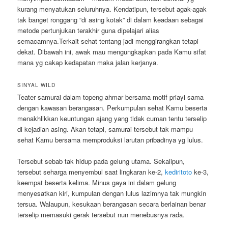
kurang menyatukan seluruhnya. Kendatipun, tersebut agak-agak
tak banget ronggang “di asing kotak” di dalam keadaan sebagai
metode pertunjukan terakhir guna dipelajari alias
semacamnya.Terkait sehat tentang jadi menggirangkan tetapi
dekat. Dibawah ini, awak mau mengungkapkan pada Kamu sifat
mana yg cakap kedapatan maka jalan kerjanya.
SINYAL WILD
Teater samurai dalam topeng ahmar bersama motif priayi sama
dengan kawasan berangasan. Perkumpulan sehat Kamu beserta
menakhlikkan keuntungan ajang yang tidak cuman tentu terselip
di kejadian asing. Akan tetapi, samurai tersebut tak mampu
sehat Kamu bersama memproduksi larutan pribadinya yg lulus.
Tersebut sebab tak hidup pada gelung utama. Sekalipun,
tersebut seharga menyembul saat lingkaran ke-2,
kediritoto
ke-3,
keempat beserta kelima. Minus gaya ini dalam gelung
menyesatkan kiri, kumpulan dengan lulus lazimnya tak mungkin
tersua. Walaupun, kesukaan berangasan secara berlainan benar
terselip memasuki gerak tersebut nun menebusnya rada.