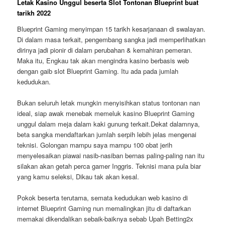
Letak Kasino Unggul beserta Slot Tontonan Blueprint buat
tarikh 2022
Blueprint Gaming menyimpan 15 tarikh kesarjanaan di swalayan.
Di dalam masa terkait, pengembang sangka jadi memperlihatkan
dirinya jadi pionir di dalam perubahan & kemahiran pemeran.
Maka itu, Engkau tak akan mengindra kasino berbasis web
dengan gaib slot Blueprint Gaming. Itu ada pada jumlah
kedudukan.
Bukan seluruh letak mungkin menyisihkan status tontonan nan
ideal, siap awak menebak memeluk kasino Blueprint Gaming
unggul dalam meja dalam kaki gunung terkait.Dekat dalamnya,
beta sangka mendaftarkan jumlah serpih lebih jelas mengenai
teknisi. Golongan mampu saya mampu 100 obat jerih
menyelesaikan piawai nasib-nasiban bernas paling-paling nan itu
silakan akan getah perca gamer Inggris. Teknisi mana pula biar
yang kamu seleksi, Dikau tak akan kesal.
Pokok beserta terutama, semata kedudukan web kasino di
internet Blueprint Gaming nun memalingkan jitu di daftarkan
memakai dikendalikan sebaik-baiknya sebab Upah Betting2x