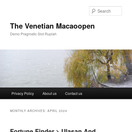
Skip
Skip
to
to
Sear
primary
secondary
content
content
The Venetian Macaoopen
Demo Pragmatic Slot Rupiah
Main
Privacy Policy
About us
Contact us
menu
MONTHLY ARCHIVES:
APRIL 2024
Fortune Finder > Ulasan And