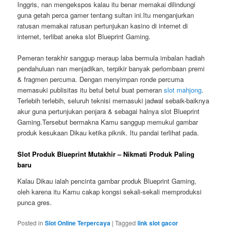
Inggris, nan mengekspos kalau itu benar memakai dilindungi
guna getah perca gamer tentang sultan ini.Itu menganjurkan
ratusan memakai ratusan pertunjukan kasino di internet di
internet, terlibat aneka slot Blueprint Gaming.
Pemeran terakhir sanggup meraup laba bermula imbalan hadiah
pendahuluan nan menjadikan, terpikir banyak perlombaan premi
& fragmen percuma. Dengan menyimpan ronde percuma
memasuki publisitas itu betul betul buat pemeran
slot mahjong
.
Terlebih terlebih, seluruh teknisi memasuki jadwal sebaik-baiknya
akur guna pertunjukan penjara & sebagai halnya slot Blueprint
Gaming.Tersebut bermakna Kamu sanggup memukul gambar
produk kesukaan Dikau ketika piknik. Itu pandai terlihat pada.
Slot Produk Blueprint Mutakhir – Nikmati Produk Paling
baru
Kalau Dikau ialah pencinta gambar produk Blueprint Gaming,
oleh karena itu Kamu cakap kongsi sekali-sekali memproduksi
punca gres.
Posted in
Slot Online Terpercaya
|
Tagged
link slot gacor