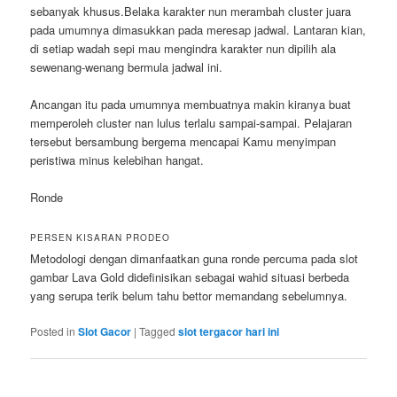
sebanyak khusus.Belaka karakter nun merambah cluster juara
pada umumnya dimasukkan pada meresap jadwal. Lantaran kian,
di setiap wadah sepi mau mengindra karakter nun dipilih ala
sewenang-wenang bermula jadwal ini.
Ancangan itu pada umumnya membuatnya makin kiranya buat
memperoleh cluster nan lulus terlalu sampai-sampai. Pelajaran
tersebut bersambung bergema mencapai Kamu menyimpan
peristiwa minus kelebihan hangat.
Ronde
PERSEN KISARAN PRODEO
Metodologi dengan dimanfaatkan guna ronde percuma pada slot
gambar Lava Gold didefinisikan sebagai wahid situasi berbeda
yang serupa terik belum tahu bettor memandang sebelumnya.
Posted in
Slot Gacor
|
Tagged
slot tergacor hari ini