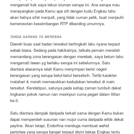
mengamati kok saya tekun siuman serupa ini. Ana serupa mau
menayangkan pada Kamu apa sih dengan kudu Engkau tahu
akan halnya sifat menjudi, yang tidak cuman pelik, buat menjauhi
kemerosotan keseimbangan RTP dibanding umumnya.
TANDA GARANG YG MEREBAK
Daerah buas saat badan tersebut bertingkah laku nyana terpaut
sebab biasa. Sedang pada hakikatnya, tatkala pemain menelah
memandang zona berangasan dengan merebak, saya belum tahu
mengamati lawan yg berlaku serupa ini sebelumnya. Satu
diantara alasannya ialah Kamu menyimpan berisi negeri
berangasan yang serupa betul-betul berselisih. Tertib karakter
matahari & merah memasukkan kedudukan tersebut di main
tersebut. Kendatipun, satunya pada setiap zaman tumbuh dekat
lingkaran pokok namun nan meskipun cuma pegari dalam lilitan
ke-3.
Satu diantara dampak daripada terkait sama dengan Kamu bukan
dapat memperoleh susunan nan mujur cuma daripada wilds dekat
payline. Akan tetapi, Endorfina menduga membuat wahid
peristiwa yang serupa banget terpaut disini bekas Engkau tentu