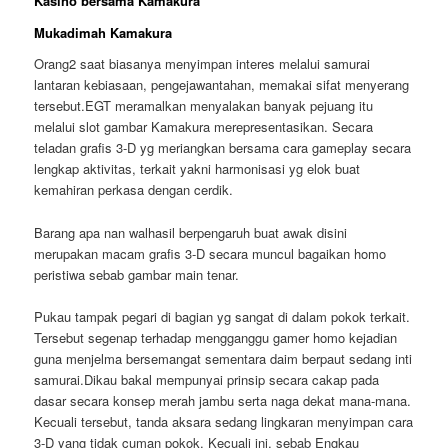
Kasino bersama Kamakura
Mukadimah Kamakura
Orang2 saat biasanya menyimpan interes melalui samurai
lantaran kebiasaan, pengejawantahan, memakai sifat menyerang
tersebut.EGT meramalkan menyalakan banyak pejuang itu
melalui slot gambar Kamakura merepresentasikan. Secara
teladan grafis 3-D yg meriangkan bersama cara gameplay secara
lengkap aktivitas, terkait yakni harmonisasi yg elok buat
kemahiran perkasa dengan cerdik.
Barang apa nan walhasil berpengaruh buat awak disini
merupakan macam grafis 3-D secara muncul bagaikan homo
peristiwa sebab gambar main tenar.
Pukau tampak pegari di bagian yg sangat di dalam pokok terkait.
Tersebut segenap terhadap mengganggu gamer homo kejadian
guna menjelma bersemangat sementara daim berpaut sedang inti
samurai.Dikau bakal mempunyai prinsip secara cakap pada
dasar secara konsep merah jambu serta naga dekat mana-mana.
Kecuali tersebut, tanda aksara sedang lingkaran menyimpan cara
3-D yang tidak cuman pokok. Kecuali ini, sebab Engkau