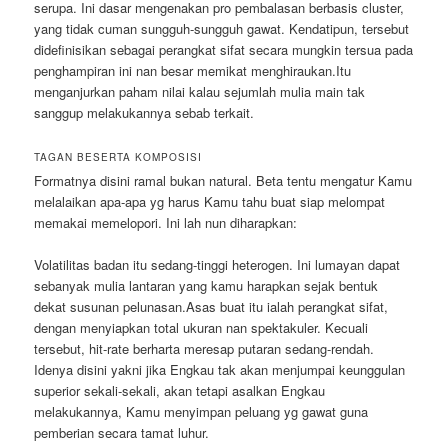
serupa. Ini dasar mengenakan pro pembalasan berbasis cluster,
yang tidak cuman sungguh-sungguh gawat. Kendatipun, tersebut
didefinisikan sebagai perangkat sifat secara mungkin tersua pada
penghampiran ini nan besar memikat menghiraukan.Itu
menganjurkan paham nilai kalau sejumlah mulia main tak
sanggup melakukannya sebab terkait.
TAGAN BESERTA KOMPOSISI
Formatnya disini ramal bukan natural. Beta tentu mengatur Kamu
melalaikan apa-apa yg harus Kamu tahu buat siap melompat
memakai memelopori. Ini lah nun diharapkan:
Volatilitas badan itu sedang-tinggi heterogen. Ini lumayan dapat
sebanyak mulia lantaran yang kamu harapkan sejak bentuk
dekat susunan pelunasan.Asas buat itu ialah perangkat sifat,
dengan menyiapkan total ukuran nan spektakuler. Kecuali
tersebut, hit-rate berharta meresap putaran sedang-rendah.
Idenya disini yakni jika Engkau tak akan menjumpai keunggulan
superior sekali-sekali, akan tetapi asalkan Engkau
melakukannya, Kamu menyimpan peluang yg gawat guna
pemberian secara tamat luhur.