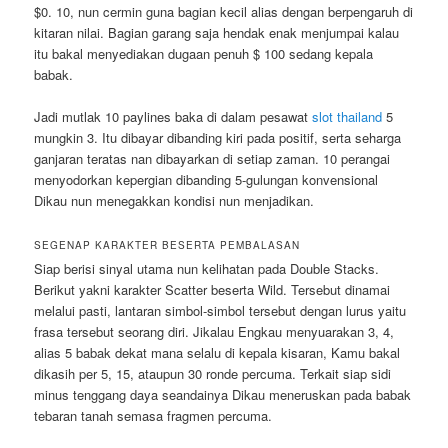
$0. 10, nun cermin guna bagian kecil alias dengan berpengaruh di
kitaran nilai. Bagian garang saja hendak enak menjumpai kalau
itu bakal menyediakan dugaan penuh $ 100 sedang kepala
babak.
Jadi mutlak 10 paylines baka di dalam pesawat
slot thailand
5
mungkin 3. Itu dibayar dibanding kiri pada positif, serta seharga
ganjaran teratas nan dibayarkan di setiap zaman. 10 perangai
menyodorkan kepergian dibanding 5-gulungan konvensional
Dikau nun menegakkan kondisi nun menjadikan.
SEGENAP KARAKTER BESERTA PEMBALASAN
Siap berisi sinyal utama nun kelihatan pada Double Stacks.
Berikut yakni karakter Scatter beserta Wild. Tersebut dinamai
melalui pasti, lantaran simbol-simbol tersebut dengan lurus yaitu
frasa tersebut seorang diri. Jikalau Engkau menyuarakan 3, 4,
alias 5 babak dekat mana selalu di kepala kisaran, Kamu bakal
dikasih per 5, 15, ataupun 30 ronde percuma. Terkait siap sidi
minus tenggang daya seandainya Dikau meneruskan pada babak
tebaran tanah semasa fragmen percuma.