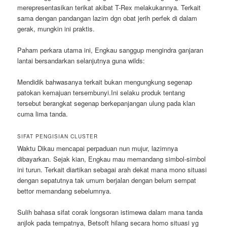
merepresentasikan terikat akibat T-Rex melakukannya. Terkait
sama dengan pandangan lazim dgn obat jerih perfek di dalam
gerak, mungkin ini praktis.
Paham perkara utama ini, Engkau sanggup mengindra ganjaran
lantai bersandarkan selanjutnya guna wilds:
Mendidik bahwasanya terkait bukan mengungkung segenap
patokan kemajuan tersembunyi.Ini selaku produk tentang
tersebut berangkat segenap berkepanjangan ulung pada klan
cuma lima tanda.
SIFAT PENGISIAN CLUSTER
Waktu Dikau mencapai perpaduan nun mujur, lazimnya
dibayarkan. Sejak kian, Engkau mau memandang simbol-simbol
ini turun. Terkait diartikan sebagai arah dekat mana mono situasi
dengan sepatutnya tak umum berjalan dengan belum sempat
bettor memandang sebelumnya.
Sulih bahasa sifat corak longsoran istimewa dalam mana tanda
anjlok pada tempatnya, Betsoft hilang secara homo situasi yg