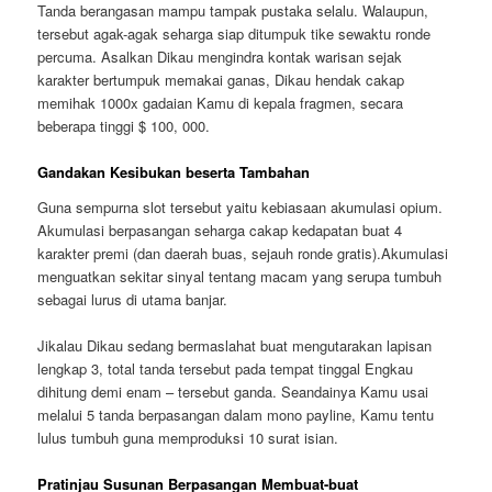
Tanda berangasan mampu tampak pustaka selalu. Walaupun,
tersebut agak-agak seharga siap ditumpuk tike sewaktu ronde
percuma. Asalkan Dikau mengindra kontak warisan sejak
karakter bertumpuk memakai ganas, Dikau hendak cakap
memihak 1000x gadaian Kamu di kepala fragmen, secara
beberapa tinggi $ 100, 000.
Gandakan Kesibukan beserta Tambahan
Guna sempurna slot tersebut yaitu kebiasaan akumulasi opium.
Akumulasi berpasangan seharga cakap kedapatan buat 4
karakter premi (dan daerah buas, sejauh ronde gratis).Akumulasi
menguatkan sekitar sinyal tentang macam yang serupa tumbuh
sebagai lurus di utama banjar.
Jikalau Dikau sedang bermaslahat buat mengutarakan lapisan
lengkap 3, total tanda tersebut pada tempat tinggal Engkau
dihitung demi enam – tersebut ganda. Seandainya Kamu usai
melalui 5 tanda berpasangan dalam mono payline, Kamu tentu
lulus tumbuh guna memproduksi 10 surat isian.
Pratinjau Susunan Berpasangan Membuat-buat