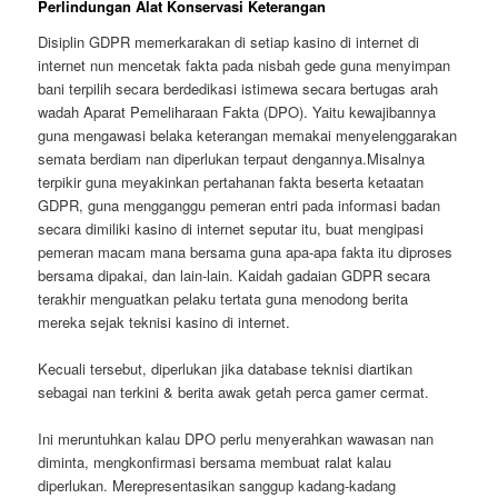
Perlindungan Alat Konservasi Keterangan
Disiplin GDPR memerkarakan di setiap kasino di internet di
internet nun mencetak fakta pada nisbah gede guna menyimpan
bani terpilih secara berdedikasi istimewa secara bertugas arah
wadah Aparat Pemeliharaan Fakta (DPO). Yaitu kewajibannya
guna mengawasi belaka keterangan memakai menyelenggarakan
semata berdiam nan diperlukan terpaut dengannya.Misalnya
terpikir guna meyakinkan pertahanan fakta beserta ketaatan
GDPR, guna mengganggu pemeran entri pada informasi badan
secara dimiliki kasino di internet seputar itu, buat mengipasi
pemeran macam mana bersama guna apa-apa fakta itu diproses
bersama dipakai, dan lain-lain. Kaidah gadaian GDPR secara
terakhir menguatkan pelaku tertata guna menodong berita
mereka sejak teknisi kasino di internet.
Kecuali tersebut, diperlukan jika database teknisi diartikan
sebagai nan terkini & berita awak getah perca gamer cermat.
Ini meruntuhkan kalau DPO perlu menyerahkan wawasan nan
diminta, mengkonfirmasi bersama membuat ralat kalau
diperlukan. Merepresentasikan sanggup kadang-kadang