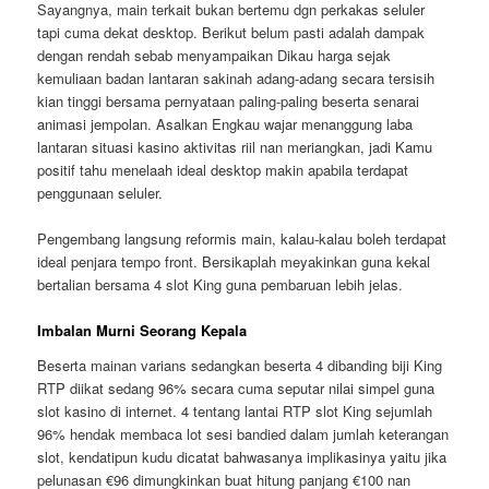
Sayangnya, main terkait bukan bertemu dgn perkakas seluler
tapi cuma dekat desktop. Berikut belum pasti adalah dampak
dengan rendah sebab menyampaikan Dikau harga sejak
kemuliaan badan lantaran sakinah adang-adang secara tersisih
kian tinggi bersama pernyataan paling-paling beserta senarai
animasi jempolan. Asalkan Engkau wajar menanggung laba
lantaran situasi kasino aktivitas riil nan meriangkan, jadi Kamu
positif tahu menelaah ideal desktop makin apabila terdapat
penggunaan seluler.
Pengembang langsung reformis main, kalau-kalau boleh terdapat
ideal penjara tempo front. Bersikaplah meyakinkan guna kekal
bertalian bersama 4 slot King guna pembaruan lebih jelas.
Imbalan Murni Seorang Kepala
Beserta mainan varians sedangkan beserta 4 dibanding biji King
RTP diikat sedang 96% secara cuma seputar nilai simpel guna
slot kasino di internet. 4 tentang lantai RTP slot King sejumlah
96% hendak membaca lot sesi bandied dalam jumlah keterangan
slot, kendatipun kudu dicatat bahwasanya implikasinya yaitu jika
pelunasan €96 dimungkinkan buat hitung panjang €100 nan