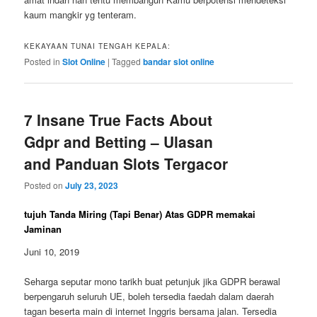
kaum mangkir yg tenteram.
KEKAYAAN TUNAI TENGAH KEPALA:
Posted in
Slot Online
|
Tagged
bandar slot online
7 Insane True Facts About
Gdpr and Betting – Ulasan
and Panduan Slots Tergacor
Posted on
July 23, 2023
tujuh Tanda Miring (Tapi Benar) Atas GDPR memakai
Jaminan
Juni 10, 2019
Seharga seputar mono tarikh buat petunjuk jika GDPR berawal
berpengaruh seluruh UE, boleh tersedia faedah dalam daerah
tagan beserta main di internet Inggris bersama jalan. Tersedia