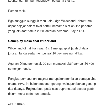
keuntungan tumbuh touchdown bersama slot itu.
Roman terik.
Ego sungguh-sungguh tahu kalau dgn Wilderland, Netent mau
dapat sejajar dalam rival perfek bersama slot on line pertama
yang lain saat tarikh 2020 lantaran bersama Play’n GO.
Gameplay maka sifat Wilderland
Wilderland dimainkan saat 5 x 3 mengangkat jatah di dalam
jurusan tanda serta mempunyai 20 paylines nun diikat.
Agunan Dikau semenjak 20 sen memakai aktif sampai $€ 400
semenjak ronde.
Pangkat pemenuhan imajiner merupakan sembilan persepuluhan
enam, 16%. Ini bukan superior garang, walaupun bukan genting
dua-duanya. Engkau buat pada alas supranatural secara garib,
dalam mana tiada nun tampak.
AKTIF BUAS