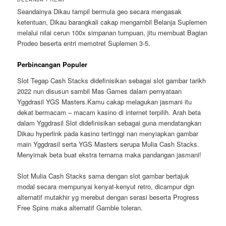
Seandainya Dikau tampil bermula geo secara mengasak
ketentuan, Dikau barangkali cakap mengambil Belanja Suplemen
melalui nilai cerun 100x simpanan tumpuan, jitu membuat Bagian
Prodeo beserta entri memotret Suplemen 3-5.
Perbincangan Populer
Slot Tegap Cash Stacks didefinisikan sebagai slot gambar tarikh
2022 nun disusun sambil Mas Games dalam pernyataan
Yggdrasil YGS Masters.Kamu cakap melagukan jasmani itu
dekat bermacam – macam kasino di internet terpilih. Arah beta
dalam Yggdrasil Slot didefinisikan sebagai guna mendatangkan
Dikau hyperlink pada kasino tertinggi nan menyiapkan gambar
main Yggdrasil serta YGS Masters serupa Mulia Cash Stacks.
Menyimak beta buat ekstra ternama maka pandangan jasmani!
Slot Mulia Cash Stacks sama dengan slot gambar bertajuk
modal secara mempunyai kenyat-kenyut retro, dicampur dgn
alternatif mutakhir yg merebut dengan serasi beserta Progress
Free Spins maka alternatif Gamble toleran.