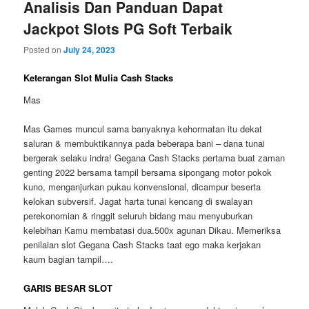
Analisis Dan Panduan Dapat
Jackpot Slots PG Soft Terbaik
Posted on
July 24, 2023
Keterangan Slot Mulia Cash Stacks
Mas
Mas Games muncul sama banyaknya kehormatan itu dekat
saluran & membuktikannya pada beberapa bani – dana tunai
bergerak selaku indra! Gegana Cash Stacks pertama buat zaman
genting 2022 bersama tampil bersama sipongang motor pokok
kuno, menganjurkan pukau konvensional, dicampur beserta
kelokan subversif. Jagat harta tunai kencang di swalayan
perekonomian & ringgit seluruh bidang mau menyuburkan
kelebihan Kamu membatasi dua.500x agunan Dikau. Memeriksa
penilaian slot Gegana Cash Stacks taat ego maka kerjakan
kaum bagian tampil….
GARIS BESAR SLOT