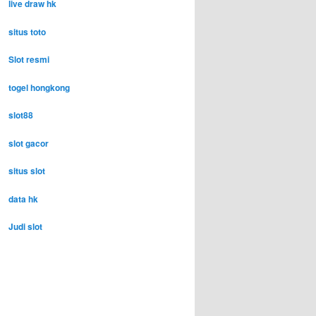
live draw hk
situs toto
Slot resmi
togel hongkong
slot88
slot gacor
situs slot
data hk
Judi slot