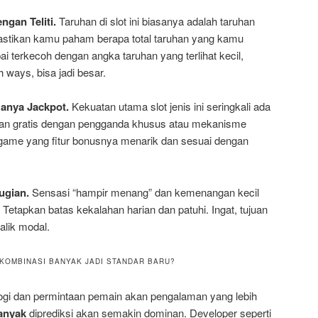
ngan Teliti.
Taruhan di slot ini biasanya adalah taruhan
Pastikan kamu paham berapa total taruhan yang kamu
i terkecoh dengan angka taruhan yang terlihat kecil,
 ways, bisa jadi besar.
Hanya Jackpot.
Kekuatan utama slot jenis ini seringkali ada
taran gratis dengan pengganda khusus atau mekanisme
ah game yang fitur bonusnya menarik dan sesuai dengan
ugian.
Sensasi “hampir menang” dan kemenangan kecil
. Tetapkan batas kekalahan harian dan patuhi. Ingat, tujuan
alik modal.
 KOMBINASI BANYAK JADI STANDAR BARU?
gi dan permintaan pemain akan pengalaman yang lebih
anyak
diprediksi akan semakin dominan. Developer seperti