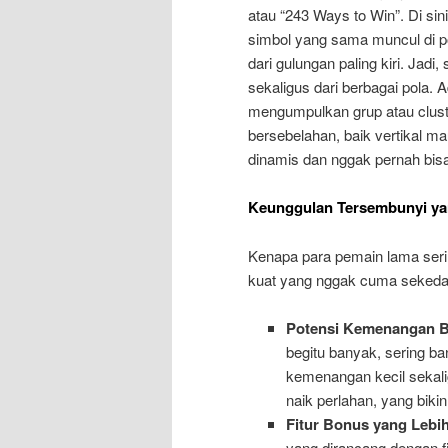
atau “243 Ways to Win”. Di si
simbol yang sama muncul di po
dari gulungan paling kiri. Jad
sekaligus dari berbagai pola.
mengumpulkan grup atau cluste
bersebelahan, baik vertikal ma
dinamis dan nggak pernah bisa
Keunggulan Tersembunyi ya
Kenapa para pemain lama serin
kuat yang nggak cuma sekeda
Potensi Kemenangan B
begitu banyak, sering ba
kemenangan kecil sekalig
naik perlahan, yang bikin
Fitur Bonus yang Lebih
yang dirancang dengan fi