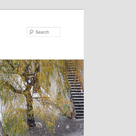
Search