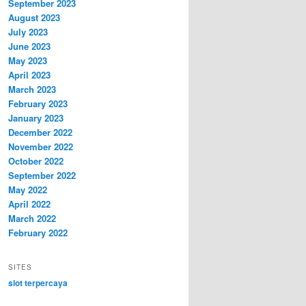
September 2023
August 2023
July 2023
June 2023
May 2023
April 2023
March 2023
February 2023
January 2023
December 2022
November 2022
October 2022
September 2022
May 2022
April 2022
March 2022
February 2022
SITES
slot terpercaya