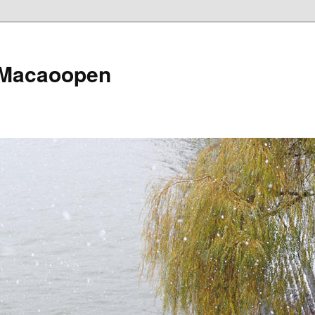
 Macaoopen