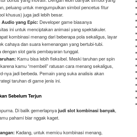
ran, peluang untuk mengumpulkan simbol pencetus fitur
bol khusus) juga jadi lebih besar.
 Audio yang Epic:
Developer game biasanya
as ini untuk menciptakan animasi yang spektakuler.
at kombinasi menang dari beberapa pola sekaligus, layar
ek cahaya dan suara kemenangan yang bertubi-tubi.
 dengan slot garis pembayaran tunggal.
aruhan:
Kamu bisa lebih fleksibel. Meski taruhan per spin
r, karena kamu “membeli” ratusan cara menang sekaligus,
rd-nya jadi berbeda. Pemain yang suka analisis akan
tegi taruhan di game jenis ini.
ikan Sebelum Terjun
mpurna. Di balik gemerlapnya
judi slot kombinasi banyak
,
kamu pahami biar nggak kaget.
angan:
Kadang, untuk memicu kombinasi menang,