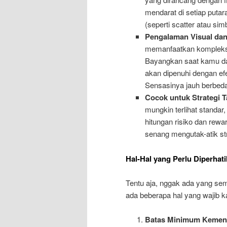
mendarat di setiap puta
(seperti scatter atau sim
Pengalaman Visual dan
memanfaatkan kompleksit
Bayangkan saat kamu dap
akan dipenuhi dengan ef
Sensasinya jauh berbeda
Cocok untuk Strategi T
mungkin terlihat standa
hitungan risiko dan rewa
senang mengutak-atik stra
Hal-Hal yang Perlu Diperhat
Tentu aja, nggak ada yang se
ada beberapa hal yang wajib 
Batas Minimum Kemen