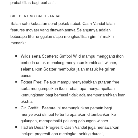
probabilitas bagi berhasil.
CIRI PENTING CASH VANDAL
Salah satu kekuatan seret pokok sebab Cash Vandal ialah
features inovasi yang ditawarkannya.Selanjutnya adalah
beberapa fitur unggulan siapa menghasilkan gim ini makin
menarik:
Wilds serta Scatters: Simbol Wild mampu mengganti ikon
berbeda untuk menolong menyusun kombinasi winner,
selama ikon Scatter membuka jalan masuk ke giliran
bonus.
Rotasi Free: Pelaku mampu menyebabkan putaran free
serta mengumpulkan ikon Tebar, apa menyampaikan
kemungkinan bagi berhasil tidak ada mempertaruhkan loan
ekstra.
Ciri Graffiti: Feature ini memungkinkan pemain bagi
menyeleksi simbol tertentu apa akan ditambahkan ke
gulungan, memperbaiki peluang gabungan winner.
Hadiah Besar Progresif: Cash Vandal juga menawarkan
jackpot progresif apa meningkat seiring durasi,