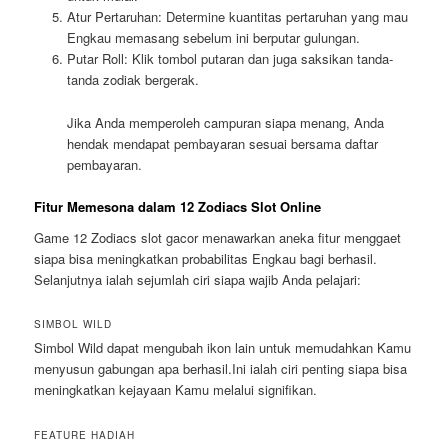
Atur Pertaruhan: Determine kuantitas pertaruhan yang mau
Engkau memasang sebelum ini berputar gulungan.
Putar Roll: Klik tombol putaran dan juga saksikan tanda-
tanda zodiak bergerak.
Jika Anda memperoleh campuran siapa menang, Anda
hendak mendapat pembayaran sesuai bersama daftar
pembayaran.
Fitur Memesona dalam 12 Zodiacs Slot Online
Game 12 Zodiacs slot gacor menawarkan aneka fitur menggaet
siapa bisa meningkatkan probabilitas Engkau bagi berhasil.
Selanjutnya ialah sejumlah ciri siapa wajib Anda pelajari:
SIMBOL WILD
Simbol Wild dapat mengubah ikon lain untuk memudahkan Kamu
menyusun gabungan apa berhasil.Ini ialah ciri penting siapa bisa
meningkatkan kejayaan Kamu melalui signifikan.
FEATURE HADIAH