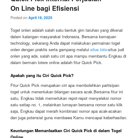
On Line bagi Efisiensi
Posted on
April 16, 2025
Togel onlen adalah salah satu bentuk gim taruhan yang dikenal
dalam kalangan masyarakat Indonesia. Bersama kemajuan
technology, sekarang Anda dapat melakukan permainan togel
onlen dengan praktis serta gampang melalui
situs toto
-situs judi
onlen yang ada. salah satu ciri apa mampu membantu Engkau di
dalam bermain lotere online adalah fitur Quick Pick.
Apakah yang itu Ciri Quick Pick?
Fitur Quick Pick merupakan ciri apa membolehkan partisipan
togel untuk menentukan bilangan secara acak.Bersama fitur ini
satu, Engkau tidak memerlukan repot-repot menyeleksi nomor
satu setiap no. 1, melainkan lumayan bersama nomor satu klik
saja, Engkau dapat meraih kombinasi nomor apa acak-acakan
dan juga potensial guna membawa Kamu mencapai keberhasilan.
Keuntungan Memanfaatkan Ciri Quick Pick di dalam Togel
Online