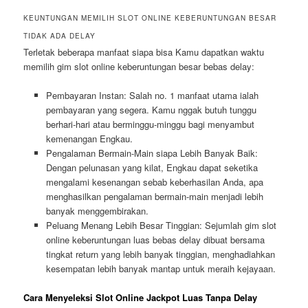
KEUNTUNGAN MEMILIH SLOT ONLINE KEBERUNTUNGAN BESAR
TIDAK ADA DELAY
Terletak beberapa manfaat siapa bisa Kamu dapatkan waktu
memilih gim slot online keberuntungan besar bebas delay:
Pembayaran Instan: Salah no. 1 manfaat utama ialah
pembayaran yang segera. Kamu nggak butuh tunggu
berhari-hari atau berminggu-minggu bagi menyambut
kemenangan Engkau.
Pengalaman Bermain-Main siapa Lebih Banyak Baik:
Dengan pelunasan yang kilat, Engkau dapat seketika
mengalami kesenangan sebab keberhasilan Anda, apa
menghasilkan pengalaman bermain-main menjadi lebih
banyak menggembirakan.
Peluang Menang Lebih Besar Tinggian: Sejumlah gim slot
online keberuntungan luas bebas delay dibuat bersama
tingkat return yang lebih banyak tinggian, menghadiahkan
kesempatan lebih banyak mantap untuk meraih kejayaan.
Cara Menyeleksi Slot Online Jackpot Luas Tanpa Delay