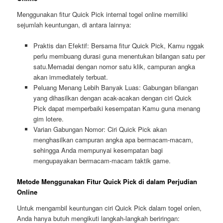
Menggunakan fitur Quick Pick internal togel online memiliki
sejumlah keuntungan, di antara lainnya:
Praktis dan Efektif: Bersama fitur Quick Pick, Kamu nggak
perlu membuang durasi guna menentukan bilangan satu per
satu.Memadai dengan nomor satu klik, campuran angka
akan immediately terbuat.
Peluang Menang Lebih Banyak Luas: Gabungan bilangan
yang dihasilkan dengan acak-acakan dengan ciri Quick
Pick dapat memperbaiki kesempatan Kamu guna menang
gim lotere.
Varian Gabungan Nomor: Ciri Quick Pick akan
menghasilkan campuran angka apa bermacam-macam,
sehingga Anda mempunyai kesempatan bagi
mengupayakan bermacam-macam taktik game.
Metode Menggunakan Fitur Quick Pick di dalam Perjudian
Online
Untuk mengambil keuntungan ciri Quick Pick dalam togel onlen,
Anda hanya butuh mengikuti langkah-langkah beriringan: