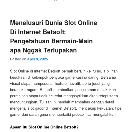
Menelusuri Dunia Slot Online
Di Internet Betsoft:
Pengetahuan Bermain-Main
apa Nggak Terlupakan
Posted on
April 3, 2025
Slot Online di internet Betsoft pernah beralih keliru no. 1 pilihan
kesukaan di kelompok penyuka game kasino daring. Bersama
visual siapa mempesona, feature inovatif, serta judul yang
beraneka ragam, Betsoft memberikan pengalaman melakukan
permainan siapa tidak sekedar mengasyikkan akan tetapi serta
menguntungkan. Tulisan ini hendak membahas dengan detail
mengenai slot gacor di internet Betsoft, mencakup kekuatan, tipe
game, dan saran guna memperbaiki probabilitas mengalahkan.
Apaan itu Slot Online Online Betsoft?