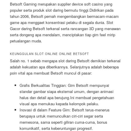
Betsoft Gaming merupakan supplier device soft casino yang
populer serta produk slot daring bermutu tinggi.Didirikan pada
tahun 2006, Betsoft pernah mengembangkan bermacam-macam
game apa menggaet konsentrasi pelaku di segala dunia. Slot
Gacor daring Betsoft terkenal serta rancangan 3D yang menawan
serta dongeng apa mendalam, menciptakan tiap gim feel mirip
petualangan muda.
KEUNGGULAN SLOT ONLINE ONLINE BETSOFT
Salah no. 1 sebab mengapa slot daring Betsoft demikian terkenal
adalah kekuatan apa diberikannya. Selanjutnya adalah beberapa
poin vital apa membuat Betsoft muncul di pasar:
Grafis Berkualitas Tinggian: Gim Betsoft mempunyai
standar gambar siapa eksternal umum, dengan animasi
halus dan detail apa berujung.Ini membuat pengetahuan
visual apa memukau kepada kelompok pelaku.
Inovasi di dalam Feature Gim: Betsoft terus-menerus
berupaya untuk memunculkan ciri-ciri segar serta
memesona, sama seperti giliran cuma-cuma, bonus
komunikatif, serta keberuntungan progresif.