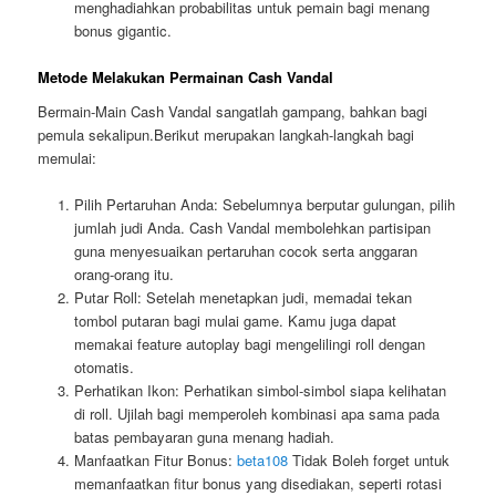
menghadiahkan probabilitas untuk pemain bagi menang
bonus gigantic.
Metode Melakukan Permainan Cash Vandal
Bermain-Main Cash Vandal sangatlah gampang, bahkan bagi
pemula sekalipun.Berikut merupakan langkah-langkah bagi
memulai:
Pilih Pertaruhan Anda: Sebelumnya berputar gulungan, pilih
jumlah judi Anda. Cash Vandal membolehkan partisipan
guna menyesuaikan pertaruhan cocok serta anggaran
orang-orang itu.
Putar Roll: Setelah menetapkan judi, memadai tekan
tombol putaran bagi mulai game. Kamu juga dapat
memakai feature autoplay bagi mengelilingi roll dengan
otomatis.
Perhatikan Ikon: Perhatikan simbol-simbol siapa kelihatan
di roll. Ujilah bagi memperoleh kombinasi apa sama pada
batas pembayaran guna menang hadiah.
Manfaatkan Fitur Bonus:
beta108
Tidak Boleh forget untuk
memanfaatkan fitur bonus yang disediakan, seperti rotasi