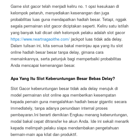
Game slot gacor telah menjadi keliru no. 1 opsi kesukaan di
kelompok petaruh, menyediakan kesenangan dan juga
probabilitas luas guna mendapatkan hadiah besar. Tetapi, nggak
segala permainan slot gacor diciptakan seperti. Keliru satu istilah
yang banyak kali dicari oleh kelompok pelaku adalah slot gacor
https://www.neartnagaoithe.com/
jackpot luas tidak ada delay.
Dalam tulisan ini, kita semua bakal meninjau apa yang itu slot
online hadiah besar besar tanpa delay, gimana cara
memainkannya, serta petunjuk bagi memperbaiki probabilitas
Anda mencapai kemenangan besar.
Apa Yang Itu Slot Keberuntungan Besar Bebas Delay?
Slot Gacor keberuntungan besar tidak ada delay merujuk di
model permainan slot online apa memberikan kesempatan
kepada pemain guna mengalahkan hadiah besar gigantic secara
immediately, tanpa adanya penundaan internal proses
pembayaran.Ini berarti demikian Engkau menang keberuntungan,
modal bakal cepat ditransfer ke akun Anda. Ide ini sekali menarik
kepada melimpah pelaku siapa mendambakan pengetahuan
bermain-main apa kilat dan produktif.