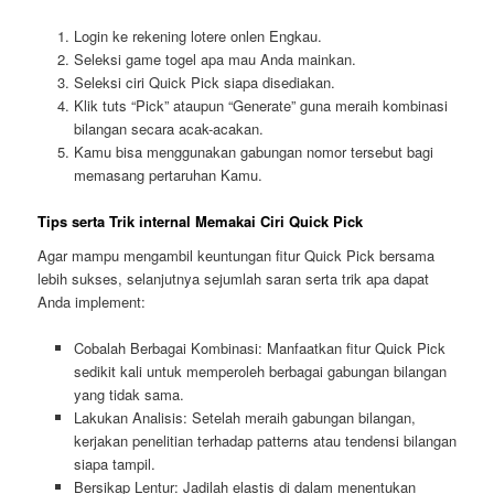
Login ke rekening lotere onlen Engkau.
Seleksi game togel apa mau Anda mainkan.
Seleksi ciri Quick Pick siapa disediakan.
Klik tuts “Pick” ataupun “Generate” guna meraih kombinasi
bilangan secara acak-acakan.
Kamu bisa menggunakan gabungan nomor tersebut bagi
memasang pertaruhan Kamu.
Tips serta Trik internal Memakai Ciri Quick Pick
Agar mampu mengambil keuntungan fitur Quick Pick bersama
lebih sukses, selanjutnya sejumlah saran serta trik apa dapat
Anda implement:
Cobalah Berbagai Kombinasi: Manfaatkan fitur Quick Pick
sedikit kali untuk memperoleh berbagai gabungan bilangan
yang tidak sama.
Lakukan Analisis: Setelah meraih gabungan bilangan,
kerjakan penelitian terhadap patterns atau tendensi bilangan
siapa tampil.
Bersikap Lentur: Jadilah elastis di dalam menentukan