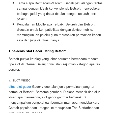
Tema siapa Bermacam-Macam: Sebab petualangan fantasi
sampai dengan kisah konvensional, Betsoft menyediakan
berbagai judul yang dapat disukai dengan seluruh jenis
pelaku.
Pengalaman Mobile apa Terbaik: Seluruh gim Betsoft
didesain untuk kompatibilitas dengan device mobile,
memungkinkan pelaku guna merasakan permainan kapan
saja dan juga di lokasi hanya.
Tipe-Jenis Slot Gacor Daring Betsoft
Betsoft punya katalog yang lebar bersama bermacam-macam
tipe slot di internet.Selanjutnya ialah sejumlah kategori apa ter-
populer:
1. SLOT VIDEO
situs slot gacor
Gacor video ialah jenis permainan yang ter-
normal di Betsoft. Bersama gambar 3D siapa menarik dan alur
kisah apa memesona, slot gacor gambar bergerak ini
menyampaikan pengetahuan bermain-main apa mendebarkan.
Contoh populer dari kategori ini merupakan The Slotfather dan
juga Good Girl Bad Girl.