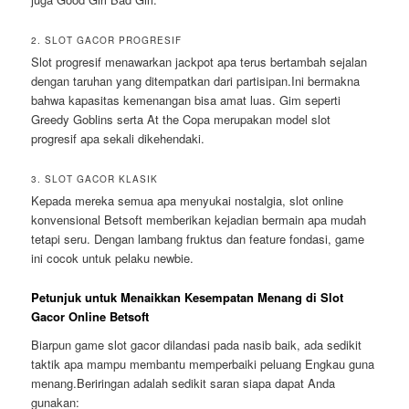
2. SLOT GACOR PROGRESIF
Slot progresif menawarkan jackpot apa terus bertambah sejalan
dengan taruhan yang ditempatkan dari partisipan.Ini bermakna
bahwa kapasitas kemenangan bisa amat luas. Gim seperti
Greedy Goblins serta At the Copa merupakan model slot
progresif apa sekali dikehendaki.
3. SLOT GACOR KLASIK
Kepada mereka semua apa menyukai nostalgia, slot online
konvensional Betsoft memberikan kejadian bermain apa mudah
tetapi seru. Dengan lambang fruktus dan feature fondasi, game
ini cocok untuk pelaku newbie.
Petunjuk untuk Menaikkan Kesempatan Menang di Slot
Gacor Online Betsoft
Biarpun game slot gacor dilandasi pada nasib baik, ada sedikit
taktik apa mampu membantu memperbaiki peluang Engkau guna
menang.Beriringan adalah sedikit saran siapa dapat Anda
gunakan: