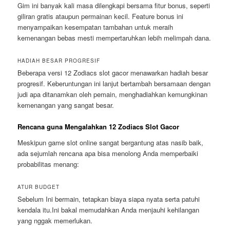
Gim ini banyak kali masa dilengkapi bersama fitur bonus, seperti
giliran gratis ataupun permainan kecil. Feature bonus ini
menyampaikan kesempatan tambahan untuk meraih
kemenangan bebas mesti mempertaruhkan lebih melimpah dana.
HADIAH BESAR PROGRESIF
Beberapa versi 12 Zodiacs slot gacor menawarkan hadiah besar
progresif. Keberuntungan ini lanjut bertambah bersamaan dengan
judi apa ditanamkan oleh pemain, menghadiahkan kemungkinan
kemenangan yang sangat besar.
Rencana guna Mengalahkan 12 Zodiacs Slot Gacor
Meskipun game slot online sangat bergantung atas nasib baik,
ada sejumlah rencana apa bisa menolong Anda memperbaiki
probabilitas menang:
ATUR BUDGET
Sebelum Ini bermain, tetapkan biaya siapa nyata serta patuhi
kendala itu.Ini bakal memudahkan Anda menjauhi kehilangan
yang nggak memerlukan.