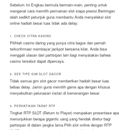
Sebelum Ini Engkau bermula bermain-main, penting untuk
mengenal cara memilih permainan slot siapa presisi.Beriringan
ialah sedikit petunjuk guna membantu Anda menyeleksi slot
online hadiah besar luas tidak ada delay:
1. CHECK CITRA KASINO
Pilihlah casino daring yang punya citra bagus dan pernah
terkonfirmasi membayar jackpot bersama kilat. Anda bisa
menggali ulasan dari partisipan lain bagi menyatakan bahwa
casino tersebut dapat dipercaya.
2. SEE TIPE GIM SLOT GACOR
Tidak semua gim slot gacor memberikan hadiah besar luas
bebas delay. Jamin guna memilih game apa dengan khusus
menyebutkan pelunasan instan di kemenangan besar.
3. PERHATIKAN TARAF RTP
Tingkat RTP SLOT (Return to Player) merupakan prosentase apa
menunjukkan berapa gigantic uang yang hendak diretur bagi
partisipan di dalam jangka lama.Pilih slot online dengan RTP