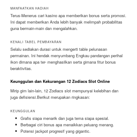
MANFAATKAN HADIAH
Terus-Menerus cari kasino apa memberikan bonus serta promosi.
Ini dapat memberikan Anda lebih banyak melimpah probabilitas
guna bermain-main dan mengalahkan.
KENALI TABEL PEMBAYARAN
Selalu sediakan durasi untuk mengerti table pelunasan
permainan. Ini hendak menyumbang Engkau pandangan perihal
ikon dimana apa ter- menghasilkan serta gimana fitur bonus
beraktivitas.
Keunggulan dan Kekurangan 12 Zodiacs Slot Online
Mirip gim lain-lain, 12 Zodiacs slot mempunyai kelebihan dan
juga defisiensi.Berikut merupakan ringkasan:
KEUNGGULAN
Grafis siapa menarik dan juga tema siapa spesial.
Berbagai ciri bonus apa menaikkan peluang menang.
Potensi jackpot progresif yang gigantic.