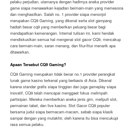
pelaku perjudian, utamanya dengan hadirnya aneka provider
game siapa menawarkan kejadian bermain-main yang memesona
dan menghasilkan. Salah no. 1 provider siapa menonjol
merupakan CQ9 Gaming, yang dikenal serta slot gampang
hadiah besar cq9 yang memberikan peluang besar bagi
mendapatkan kemenangan. Internal tulisan ini, kami hendak
mendiskusikan semua hal mengenai slot gacor CQ9, mencakup
cara bermain-main, saran menang, dan fitur-fitur menarik apa
ditawarkan.
Apaan Tersebut CQ9 Gaming?
CQ9 Gaming merupakan tidak benar no.1 provider perangkat
lunak game kasino terkenal yang berbasis di Asia. Dikenal
karena standar grafis siapa tinggian dan juga gameplay siapa
inovatif, CQ9 telah mencapai menggaet fokus melimpah
partisipan. Mereka memberikan aneka jenis gim, meliputi slot,
permainan tabel, dan live kasino. Slot Gacor CQ9 populer
bersama judul siapa bermacam-macam, sebab siapa klasik
sampai dengan yang mutakhir, oleh karena itu bisa mencukupi
rasa semua pelaku.