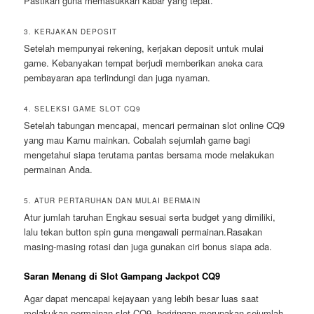
Pastikan guna memasukkan kabar yang tepat.
3. KERJAKAN DEPOSIT
Setelah mempunyai rekening, kerjakan deposit untuk mulai
game. Kebanyakan tempat berjudi memberikan aneka cara
pembayaran apa terlindungi dan juga nyaman.
4. SELEKSI GAME SLOT CQ9
Setelah tabungan mencapai, mencari permainan slot online CQ9
yang mau Kamu mainkan. Cobalah sejumlah game bagi
mengetahui siapa terutama pantas bersama mode melakukan
permainan Anda.
5. ATUR PERTARUHAN DAN MULAI BERMAIN
Atur jumlah taruhan Engkau sesuai serta budget yang dimiliki,
lalu tekan button spin guna mengawali permainan.Rasakan
masing-masing rotasi dan juga gunakan ciri bonus siapa ada.
Saran Menang di Slot Gampang Jackpot CQ9
Agar dapat mencapai kejayaan yang lebih besar luas saat
melakukan permainan slot CQ9, beriringan merupakan sejumlah