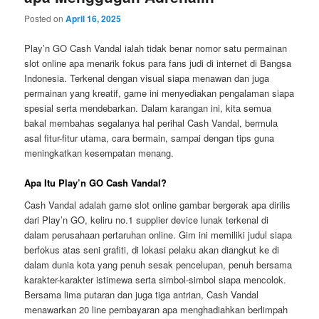
Posted on
April 16, 2025
Play’n GO Cash Vandal ialah tidak benar nomor satu permainan
slot online apa menarik fokus para fans judi di internet di Bangsa
Indonesia. Terkenal dengan visual siapa menawan dan juga
permainan yang kreatif, game ini menyediakan pengalaman siapa
spesial serta mendebarkan. Dalam karangan ini, kita semua
bakal membahas segalanya hal perihal Cash Vandal, bermula
asal fitur-fitur utama, cara bermain, sampai dengan tips guna
meningkatkan kesempatan menang.
Apa Itu Play’n GO Cash Vandal?
Cash Vandal adalah game slot online gambar bergerak apa dirilis
dari Play’n GO, keliru no.1 supplier device lunak terkenal di
dalam perusahaan pertaruhan online. Gim ini memiliki judul siapa
berfokus atas seni grafiti, di lokasi pelaku akan diangkut ke di
dalam dunia kota yang penuh sesak pencelupan, penuh bersama
karakter-karakter istimewa serta simbol-simbol siapa mencolok.
Bersama lima putaran dan juga tiga antrian, Cash Vandal
menawarkan 20 line pembayaran apa menghadiahkan berlimpah