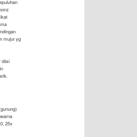
epuluhan
Toonz
ikat
sama
indingan
an mujur yg
diisi
in
rik.
 (gunung)
 warna
 0, 25x