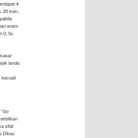
erdapat 4
. 20 koin,
pabila
mpan enam
n 0, 5x
 kasar
ejak tanda
 kecuali
N’ Go
erbitkan
a sifat
s Dikau