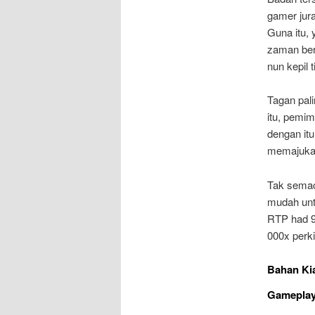
gamer jur
Guna itu, 
zaman ber
nun kepil 
Tagan pali
itu, pemim
dengan it
memajukan
Tak semac
mudah unt
RTP had 9
000x perk
Bahan Ki
Gameplay 