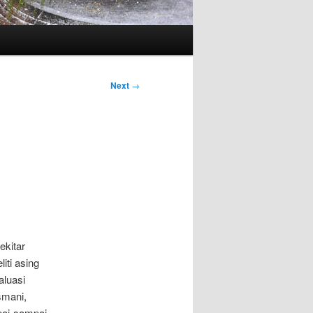
Next
→
ekitar
iti asing
aluasi
smani,
pai-sampai