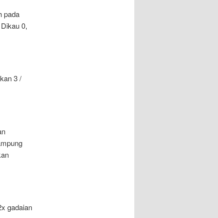
ah pada
 Dikau 0,
kan 3 /
an
nampung
kan
2x gadaian