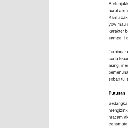
Pertunjukk
huruf alie
Kamu caka
yow mau m
karakter 
sampai 1x
Terhindar
serta teba
asing, me
pemenuhan.
sebab tul
Putusan
Sedangkan 
mengizink
macam akt
transmuta