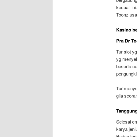
kecuali i
Toonz usa
Kasino be
Pra Dr T
Tur slot y
yg menyele
beserta ce
pengungki
Tur menye
gila seora
Tanggung
Selesai en
karya jeni
Badan ter