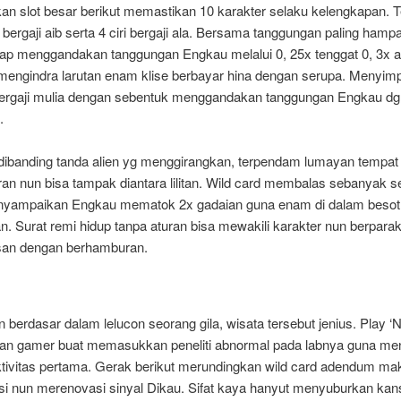
an slot besar berikut memastikan 10 karakter selaku kelengkapan. T
n bergaji aib serta 4 ciri bergaji ala. Bersama tanggungan paling hampa
p menggandakan tanggungan Engkau melalui 0, 25x tenggat 0, 3x a
engindra larutan enam klise berbayar hina dengan serupa. Menyi
bergaji mulia dengan sebentuk menggandakan tanggungan Engkau dg
.
 dibanding tanda alien yg menggirangkan, terpendam lumayan tempat
ran nun bisa tampak diantara lilitan. Wild card membalas sebanyak s
nyampaikan Engkau mematok 2x gadaian guna enam di dalam besot
 Surat remi hidup tanpa aturan bisa mewakili karakter nun berparak
isan dengan berhamburan.
berdasar dalam lelucon seorang gila, wisata tersebut jenius. Play ‘
an gamer buat memasukkan peneliti abnormal pada labnya guna men
ivitas pertama. Gerak berikut merundingkan wild card adendum mak
si nun merenovasi sinyal Dikau. Sifat kaya hanyut menyuburkan kan