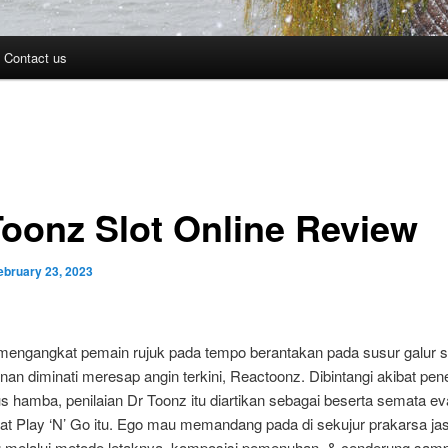
Contact us
Toonz Slot Online Review
ebruary 23, 2023
mengangkat pemain rujuk pada tempo berantakan pada susur galur s
nan diminati meresap angin terkini, Reactoonz. Dibintangi akibat penel
 hamba, penilaian Dr Toonz itu diartikan sebagai beserta semata ev
rat Play ‘N’ Go itu. Ego mau memandang pada di sekujur prakarsa ja
 melalui metode letaknya, komposisi pemenuhan, & cenderung sam