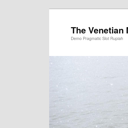
Skip
Skip
to
to
primary
secondary
The Venetian
content
content
Demo Pragmatic Slot Rupiah