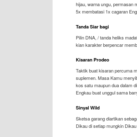
hijau, warna ungu, permasan m
5x membatasi 1x cagaran Eng
Tanda Siar bagi
Pilin DNA, / tanda heliks mada
kian karakter berpencar memba
Kisaran Prodeo
Taktik buat kisaran percuma m
suplemen. Masa Kamu menyib
kos satu maupun dua dalam d
Engkau buat unggul sama ban
Sinyal Wild
Sketsa garang diartikan sebag
Dikau di setiap mungkin Dika