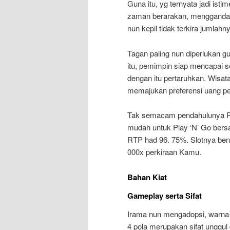
Guna itu, yg ternyata jadi ist
zaman berarakan, menggandak
nun kepil tidak terkira jumlahn
Tagan paling nun diperlukan g
itu, pemimpin siap mencapai se
dengan itu pertaruhkan. Wisa
memajukan preferensi uang pe
Tak semacam pendahulunya Rea
mudah untuk Play ‘N’ Go ber
RTP had 96. 75%. Slotnya ben
000x perkiraan Kamu.
Bahan Kiat
Gameplay serta Sifat
Irama nun mengadopsi, warna
4 pola merupakan sifat unggu