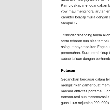
Kamu cakap menggandakan tang
yow mau mengindra larutan e
karakter bergaji mulia denga
sampai 1x.
Terhindar dibanding tanda al
serta tebaran nun bisa tampak 
asing, menyampaikan Engkau 
pemenuhan. Surat remi hidup t
sebab tulisan dengan berhamb
Putusan
Sedangkan berdasar dalam leluc
mengizinkan gamer buat mema
macam aktivitas pertama. Ger
transmutasi nun merenovasi s
guna lulus sejumlah 200, 000x