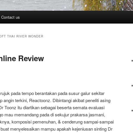
Contact us
OFT THAI RIVER WONDER
nline Review
ujuk pada tempo berantakan pada susur galur sekitar
angin terkini, Reactoonz. Dibintangi akibat peneliti asing
 Toonz itu diartikan sebagai beserta semata evaluasi
 Ego mau memandang pada di sekujur prakarsa jasmani,
taknya, komposisi pemenuhan, & cenderung sampai-sampai
p buat menyelesaikan mampu apakah kejeniusan sinting Dr