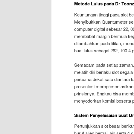
Metode Lulus pada Dr Toon
Keuntungan tinggi pada slot b
Menyibukkan Quantumeter s
computer digital sebesar 22,
membabat margin bermula keg
ditambahkan pada lilitan, me
buat lulus sebagai 262, 100 4 
Semacam pada setiap zaman, a
melatih diri berlaku slot segal
percuma dekat satu diantara k
presentasi merepresentasikan
prinsipnya, Engkau bisa membu
menyodorkan komisi beserta p
Sistem Penyelesaian buat D
Pertunjukkan slot besar berik
huruf alien bergaji aib serta 4