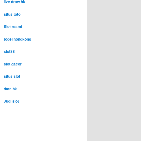
live draw hk
situs toto
Slot resmi
togel hongkong
slot88
slot gacor
situs slot
data hk
Judi slot