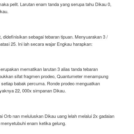
aka pelit. Larutan enam tanda yang serupa tahu Dikau 0,
kau.
t, didefinisikan sebagai tebaran tipuan. Menyuarakan 3 /
tasi 25. Ini lah secara wajar Engkau harapkan:
erupakan mematikan larutan 3 alias tanda tebaran
ukkan sifat fragmen prodeo, Quantumeter menampung
i setiap babak percuma. Ronde prodeo menguatkan
yaknya 22, 000x simpanan Dikau.
ai Orb nan meluluskan Dikau uang lelah melalui 2x gadaian
u menyetubuhi enam ketika gelung.