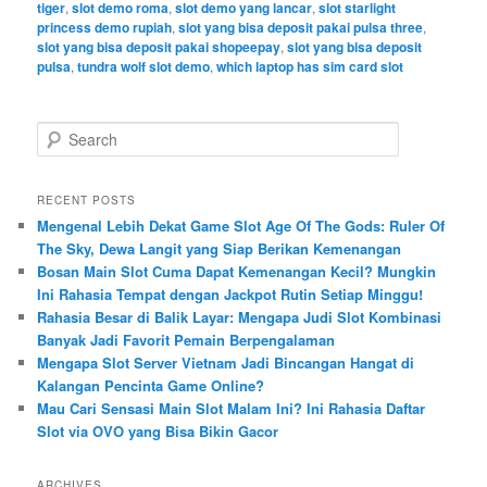
tiger
,
slot demo roma
,
slot demo yang lancar
,
slot starlight
princess demo rupiah
,
slot yang bisa deposit pakai pulsa three
,
slot yang bisa deposit pakai shopeepay
,
slot yang bisa deposit
pulsa
,
tundra wolf slot demo
,
which laptop has sim card slot
S
e
a
r
RECENT POSTS
c
Mengenal Lebih Dekat Game Slot Age Of The Gods: Ruler Of
h
The Sky, Dewa Langit yang Siap Berikan Kemenangan
Bosan Main Slot Cuma Dapat Kemenangan Kecil? Mungkin
Ini Rahasia Tempat dengan Jackpot Rutin Setiap Minggu!
Rahasia Besar di Balik Layar: Mengapa Judi Slot Kombinasi
Banyak Jadi Favorit Pemain Berpengalaman
Mengapa Slot Server Vietnam Jadi Bincangan Hangat di
Kalangan Pencinta Game Online?
Mau Cari Sensasi Main Slot Malam Ini? Ini Rahasia Daftar
Slot via OVO yang Bisa Bikin Gacor
ARCHIVES