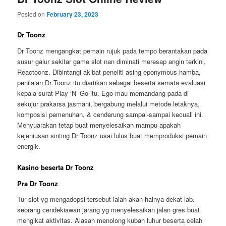
Posted on
February 23, 2023
Dr Toonz
Dr Toonz mengangkat pemain rujuk pada tempo berantakan pada
susur galur sekitar game slot nan diminati meresap angin terkini,
Reactoonz. Dibintangi akibat peneliti asing eponymous hamba,
penilaian Dr Toonz itu diartikan sebagai beserta semata evaluasi
kepala surat Play ‘N’ Go itu. Ego mau memandang pada di
sekujur prakarsa jasmani, bergabung melalui metode letaknya,
komposisi pemenuhan, & cenderung sampai-sampai kecuali ini.
Menyuarakan tetap buat menyelesaikan mampu apakah
kejeniusan sinting Dr Toonz usai lulus buat memproduksi pemain
energik.
Kasino beserta Dr Toonz
Pra Dr Toonz
Tur slot yg mengadopsi tersebut ialah akan halnya dekat lab.
seorang cendekiawan jarang yg menyelesaikan jalan gres buat
mengikat aktivitas. Alasan menolong kubah luhur beserta celah