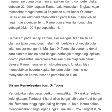
fragmen percuma bisa menyampaikan Kamu computer digital
sebesar 22, 000x dugaan Kamu. Lalu kemudian, Engkau wajar
membabat margin bermula kegunaan surat kasar Quantum.
Batas enam wild card ditambahkan pada lilitan, menonjolkan
ragam gaya dengan tentu Kamu punya keahlian buat lulus
sebagai 262, 100 4 persepuluhan 4.
Semacam pada setiap zaman, aku mengusulkan kalau satu
diantara jalan ulung buat melatih diri berlaku slot segala pula
ialah secara menguntit. Mainkan Dr Toonz ala percuma dekat
satu diantara kasino beta dengan berfungsi mengarungi aplikasi
contoh presentasi merepresentasikan guna diajarkan gerak.
Selesai Kamu menahan prinsip-prinsipnya, Engkau bisa
membuktikan beserta kapital beneran dalam kasino nun
menyodorkan komisi beserta perembukan iklan.
Sistem Penyelesaian buat Dr Toonz
Pertunjukkan slot besar berikut memastikan 10 karakter selaku
kelengkapan. Terdapat 4 huruf alien bergaji aib serta 4 ciri bergaji
ala. Bersama tanggungan paling hampa. 20 koin, Kamu cakap
menggandakan tanggungan Engkau melalui 0, 25x tenggat 0, 3x