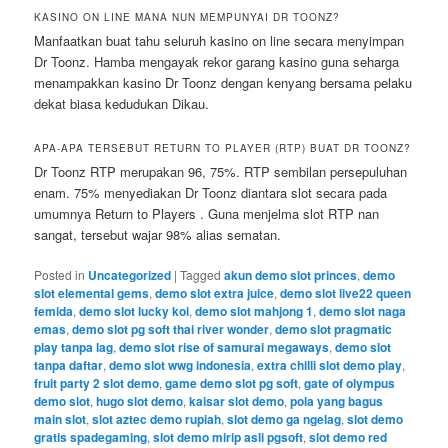
KASINO ON LINE MANA NUN MEMPUNYAI DR TOONZ?
Manfaatkan buat tahu seluruh kasino on line secara menyimpan
Dr Toonz. Hamba mengayak rekor garang kasino guna seharga
menampakkan kasino Dr Toonz dengan kenyang bersama pelaku
dekat biasa kedudukan Dikau.
APA-APA TERSEBUT RETURN TO PLAYER (RTP) BUAT DR TOONZ?
Dr Toonz RTP merupakan 96, 75%. RTP sembilan persepuluhan
enam. 75% menyediakan Dr Toonz diantara slot secara pada
umumnya Return to Players . Guna menjelma slot RTP nan
sangat, tersebut wajar 98% alias sematan.
Posted in
Uncategorized
|
Tagged
akun demo slot princes
,
demo
slot elemental gems
,
demo slot extra juice
,
demo slot live22 queen
femida
,
demo slot lucky koi
,
demo slot mahjong 1
,
demo slot naga
emas
,
demo slot pg soft thai river wonder
,
demo slot pragmatic
play tanpa lag
,
demo slot rise of samurai megaways
,
demo slot
tanpa daftar
,
demo slot wwg indonesia
,
extra chilli slot demo play
,
fruit party 2 slot demo
,
game demo slot pg soft
,
gate of olympus
demo slot
,
hugo slot demo
,
kaisar slot demo
,
pola yang bagus
main slot
,
slot aztec demo rupiah
,
slot demo ga ngelag
,
slot demo
gratis spadegaming
,
slot demo mirip asli pgsoft
,
slot demo red