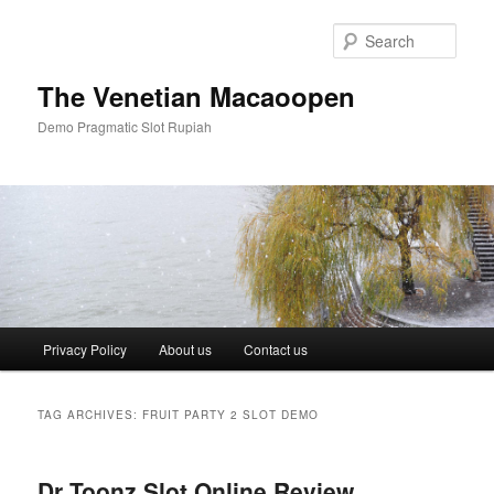
Skip
Skip
to
to
Sear
primary
secondary
content
content
The Venetian Macaoopen
Demo Pragmatic Slot Rupiah
Main
Privacy Policy
About us
Contact us
menu
TAG ARCHIVES:
FRUIT PARTY 2 SLOT DEMO
Dr Toonz Slot Online Review