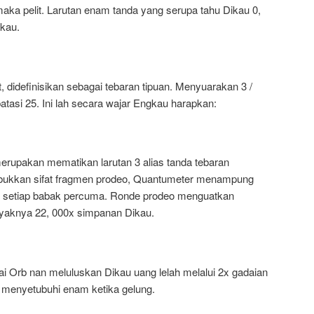
aka pelit. Larutan enam tanda yang serupa tahu Dikau 0,
kau.
t, didefinisikan sebagai tebaran tipuan. Menyuarakan 3 /
tasi 25. Ini lah secara wajar Engkau harapkan:
erupakan mematikan larutan 3 alias tanda tebaran
ukkan sifat fragmen prodeo, Quantumeter menampung
i setiap babak percuma. Ronde prodeo menguatkan
yaknya 22, 000x simpanan Dikau.
ai Orb nan meluluskan Dikau uang lelah melalui 2x gadaian
u menyetubuhi enam ketika gelung.