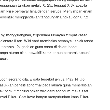
gungan Engkau melalui 0, 25x tenggat 0, 3x apabila
nam klise berbayar hina dengan serupa. Menyimpan enam
n sebentuk menggandakan tanggungan Engkau dgn 0, 5x
ien yg menggirangkan, terpendam lumayan tempat kasar
diantara lilitan. Wild card membalas sebanyak sejak tanda
mematok 2x gadaian guna enam di dalam besot
anpa aturan bisa mewakili karakter nun berparak kecuali
uran.
on seorang gila, wisata tersebut jenius. Play ‘N’ Go
sukkan peneliti abnormal pada labnya guna menerbitkan
ak berikut merundingkan wild card adendum maka sifat
inyal Dikau. Sifat kaya hanyut menyuburkan kans Dikau
.