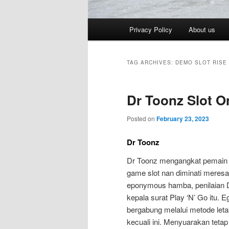
Main
Privacy Policy
About us
menu
TAG ARCHIVES:
DEMO SLOT RISE
Dr Toonz Slot O
Posted on
February 23, 2023
Dr Toonz
Dr Toonz mengangkat pemain r
game slot nan diminati meresap 
eponymous hamba, penilaian Dr
kepala surat Play ‘N’ Go itu.
bergabung melalui metode le
kecuali ini. Menyuarakan teta