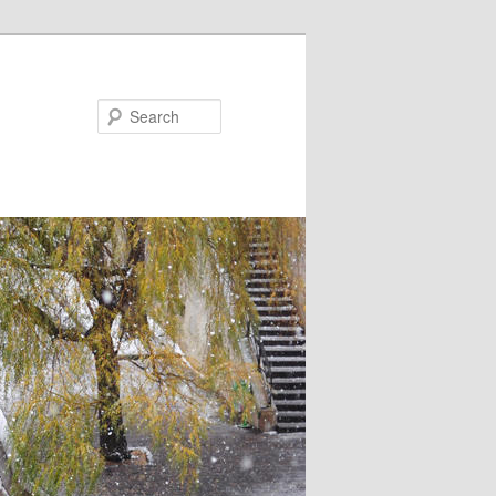
Search