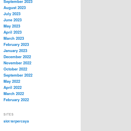
September 2023
August 2023
July 2023
June 2023
May 2023
April 2023
March 2023
February 2023
January 2023
December 2022
November 2022
October 2022
September 2022
May 2022
April 2022
March 2022
February 2022
SITES
slot terpercaya