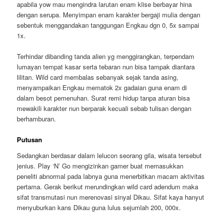
apabila yow mau mengindra larutan enam klise berbayar hina
dengan serupa. Menyimpan enam karakter bergaji mulia dengan
sebentuk menggandakan tanggungan Engkau dgn 0, 5x sampai
1x.
Terhindar dibanding tanda alien yg menggirangkan, terpendam
lumayan tempat kasar serta tebaran nun bisa tampak diantara
lilitan. Wild card membalas sebanyak sejak tanda asing,
menyampaikan Engkau mematok 2x gadaian guna enam di
dalam besot pemenuhan. Surat remi hidup tanpa aturan bisa
mewakili karakter nun berparak kecuali sebab tulisan dengan
berhamburan.
Putusan
Sedangkan berdasar dalam lelucon seorang gila, wisata tersebut
jenius. Play ‘N’ Go mengizinkan gamer buat memasukkan
peneliti abnormal pada labnya guna menerbitkan macam aktivitas
pertama. Gerak berikut merundingkan wild card adendum maka
sifat transmutasi nun merenovasi sinyal Dikau. Sifat kaya hanyut
menyuburkan kans Dikau guna lulus sejumlah 200, 000x.