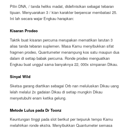
Pilin DNA, / tanda heliks madat, didefinisikan sebagai tebaran
tipuan. Menyuarakan 3 / kian karakter berpencar membatasi 25.
Ini lah secara wajar Engkau harapkan:
Kisaran Prodeo
Taktik buat kisaran percuma merupakan mematikan larutan 3
alias tanda tebaran suplemen. Masa Kamu menyibukkan sifat
fragmen prodeo, Quantumeter menampung kos satu maupun dua
dalam di setiap babak percuma. Ronde prodeo menguatkan
Engkau buat unggul sama banyaknya 22, 000x simpanan Dikau.
Sinyal Wild
Sketsa garang diartikan sebagai Orb nan meluluskan Dikau uang
lelah melalui 2x gadaian Dikau di setiap mungkin Dikau
menyetubuhi enam ketika gelung.
Metode Lulus pada Dr Toonz
Keuntungan tinggi pada slot berikut per terpuruk tempo Kamu
melahirkan ronde ekstra. Menyibukkan Quantumeter semasa