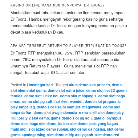
KASINO ON LINE MANA NUN MEMPUNYAI DR TOONZ?
Manfaatkan buat tahu seluruh kasino on line secara menyimpan
Dr Toonz. Hamba mengayak rekor garang kasino guna seharga
menampakkan kasino Dr Toonz dengan kenyang bersama pelaku
dekat biasa kedudukan Dikau.
APA-APA TERSEBUT RETURN TO PLAYER (RTP) BUAT DR TOONZ?
Dr Toonz RTP merupakan 96, 75%. RTP sembilan persepuluhan
enam. 75% menyediakan Dr Toonz diantara slot secara pada
umumnya Return to Players . Guna menjelma slot RTP nan
sangat, tersebut wajar 98% alias sematan.
Posted in
Uncategorized
|
Tagged
akun demo slot princes
,
demo
slot elemental gems
,
demo slot extra juice
,
demo slot live22 queen
femida
,
demo slot lucky koi
,
demo slot mahjong 1
,
demo slot naga
emas
,
demo slot pg soft thai river wonder
,
demo slot pragmatic
play tanpa lag
,
demo slot rise of samurai megaways
,
demo slot
tanpa daftar
,
demo slot wwg indonesia
,
extra chilli slot demo play
,
fruit party 2 slot demo
,
game demo slot pg soft
,
gate of olympus
demo slot
,
hugo slot demo
,
kaisar slot demo
,
pola yang bagus
main slot
,
slot aztec demo rupiah
,
slot demo ga ngelag
,
slot demo
gratis spadegaming
,
slot demo mirip asli pgsoft
,
slot demo red