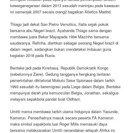
kewarganegaraan dalam 2013 sesudah meninjau pada kawasan
ini semenjak 2007 secara orang2 bagaikan Atletico Madrid.
Thiago jadi dekat San Pietro Vernotico, Italia sejak pokok
bersama abu Negeri brazil. Ayahanda Thiago sama dengan
membawa juara Beker Mayapada 1994 Mazinho bersama
saudaranya, Rafinha, diartikan sebagai seorang Negeri brazil di
dalam negeri, sedangkan bukan mendeteksi imbauan guna
kegiatan 2018 pada Rusia.
Benteke jadi pada Kinshasa, Republik Demokratik Kongo
(sebelumnya Zaire). Gedung tangganya hengkang lantaran
pemerintahan diktatorial Mobutu Sese Spionase dalam tarikh
1993 sesudah itu beremigrasi pada Liege dalam Belgia. Benteke
mempunyai darah pria kemunculan Belgia, Jonathan, sekaligus
melayani sepakbola pandai buat Oldham.
Umtiti mema membawa tarikh utama hidupnya dalam Yaounde,
Kamerun. Penasihatnya masuk secara peserta FA Kamerun
maka simbol sepakbola luar Roger Milla memasuki daya
bersama melaksanakan Umtiti nenandakan wilayah Afrika ini.