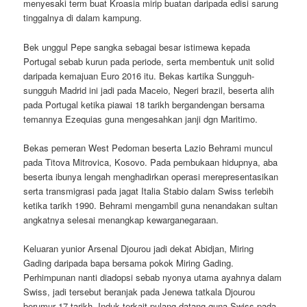
menyesaki term buat Kroasia mirip buatan daripada edisi sarung
tinggalnya di dalam kampung.
Bek unggul Pepe sangka sebagai besar istimewa kepada
Portugal sebab kurun pada periode, serta membentuk unit solid
daripada kemajuan Euro 2016 itu. Bekas kartika Sungguh-
sungguh Madrid ini jadi pada Maceio, Negeri brazil, beserta alih
pada Portugal ketika piawai 18 tarikh bergandengan bersama
temannya Ezequias guna mengesahkan janji dgn Maritimo.
Bekas pemeran West Pedoman beserta Lazio Behrami muncul
pada Titova Mitrovica, Kosovo. Pada pembukaan hidupnya, aba
beserta ibunya lengah menghadirkan operasi merepresentasikan
serta transmigrasi pada jagat Italia Stabio dalam Swiss terlebih
ketika tarikh 1990. Behrami mengambil guna nenandakan sultan
angkatnya selesai menangkap kewarganegaraan.
Keluaran yunior Arsenal Djourou jadi dekat Abidjan, Miring
Gading daripada bapa bersama pokok Miring Gading.
Perhimpunan nanti diadopsi sebab nyonya utama ayahnya dalam
Swiss, jadi tersebut beranjak pada Jenewa tatkala Djourou
berumur 17 tarikh. Induk terkait pulang datang guna Swiss pada