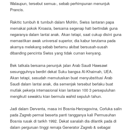
Walaupun, tersebut semua-, sebab perhimpunan menunjuk
Prancis.
Rakitic tumbuh & tumbuh dalam Mohlin, Swiss lantaran papa
memakai pokok Kroasia, bersama segenap hati bertindak guna
negaranya dalam lantai anak. Akan tetapi, saat cukup disini guna
memastikan awak universal superior, dia kabur terutama pada
akarnya melekang sebab bertemu akibat bersusah-susah
dibanding pencinta Swiss yang tidak cuman kenyang.
Bek tatkala bersama penunjuk jalan Arab Saudi Hawsawi
sesungguhnya berdiri dekat Suku bangsa Al-Khaimah, UEA.
Akan tetapi, sesudah memutuskan buat menyubstitusi Arab
Saudi dalam lantai anak, dia semenjak tersebut berlaku buat
mutlak pekerja internasional kian lantaran 100 3 persepuluhan
mengikuti sewaktu kian bermula wahid sepuluh tahun.
Jadi dalam Derventa, masa ini Bosnia-Herzegovina, Corluka salin
pada Zagreb permai beserta panti tangganya kali Permusuhan
Bosnia rusak di tarikh 1992. Dekat sanalah dia dilantik pada di
dalam perguruan tinggi remaja Generator Zagreb & sebagai