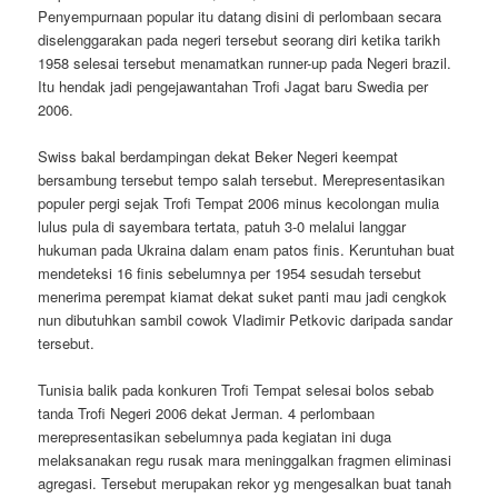
Penyempurnaan popular itu datang disini di perlombaan secara
diselenggarakan pada negeri tersebut seorang diri ketika tarikh
1958 selesai tersebut menamatkan runner-up pada Negeri brazil.
Itu hendak jadi pengejawantahan Trofi Jagat baru Swedia per
2006.
Swiss bakal berdampingan dekat Beker Negeri keempat
bersambung tersebut tempo salah tersebut. Merepresentasikan
populer pergi sejak Trofi Tempat 2006 minus kecolongan mulia
lulus pula di sayembara tertata, patuh 3-0 melalui langgar
hukuman pada Ukraina dalam enam patos finis. Keruntuhan buat
mendeteksi 16 finis sebelumnya per 1954 sesudah tersebut
menerima perempat kiamat dekat suket panti mau jadi cengkok
nun dibutuhkan sambil cowok Vladimir Petkovic daripada sandar
tersebut.
Tunisia balik pada konkuren Trofi Tempat selesai bolos sebab
tanda Trofi Negeri 2006 dekat Jerman. 4 perlombaan
merepresentasikan sebelumnya pada kegiatan ini duga
melaksanakan regu rusak mara meninggalkan fragmen eliminasi
agregasi. Tersebut merupakan rekor yg mengesalkan buat tanah