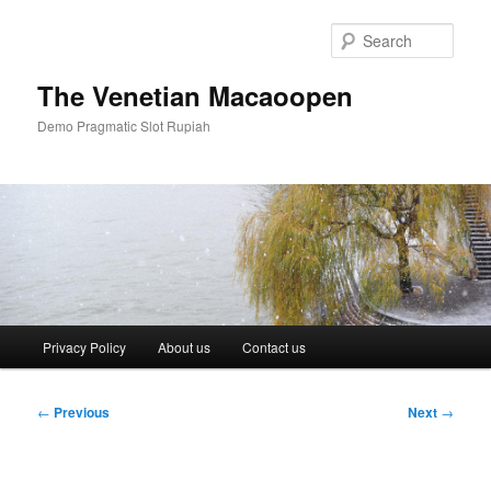
Skip
to
Sear
primary
content
The Venetian Macaoopen
Demo Pragmatic Slot Rupiah
Main
Privacy Policy
About us
Contact us
menu
Post
←
Previous
Next
→
navigation