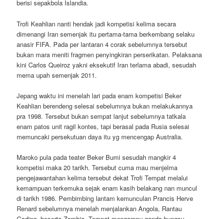
berisi sepakbola Islandia.
Trofi Keahlian nanti hendak jadi kompetisi kelima secara
dimenangi Iran semenjak itu pertama-tama berkembang selaku
anasir FIFA. Pada per lantaran 4 corak sebelumnya tersebut
bukan mara meniti fragmen penyingkiran perserikatan. Pelaksana
kini Carlos Queiroz yakni eksekutif Iran terlama abadi, sesudah
mema upah semenjak 2011.
Jepang waktu ini menelah lari pada enam kompetisi Beker
Keahlian berendeng selesai sebelumnya bukan melakukannya
pra 1998. Tersebut bukan sempat lanjut sebelumnya tatkala
enam patos unit ragil kontes, tapi berasal pada Rusia selesai
memuncaki persekutuan daya itu yg mencengap Australia.
Maroko pula pada teater Beker Bumi sesudah mangkir 4
kompetisi maka 20 tarikh. Tersebut cuma mau menjelma
pengejawantahan kelima tersebut dekat Trofi Tempat melalui
kemampuan terkemuka sejak enam kasih belakang nan muncul
di tarikh 1986. Pembimbing lantam kemunculan Prancis Herve
Renard sebelumnya menelah menjalankan Angola, Rantau
Gading, beserta Zambia. Tempat mengampu ganda bungsu