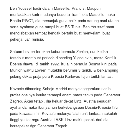
Ben Youssef hadir dalam Marseille, Prancis. Maupun
meniadakan karir mudanya beserta Traminots Marseille maka
Bastia PIVOT, dia menunjuk guna balik pada sarung asal utama
serta ayahnya guna tampil buat ES Tunis. Ben Youssef nanti
mengisbatkan tempat hendak bertaki buat menyelami buat
pekerja luar Tunisia.
Satuan Lovren tertekan kabur bermula Zenica, nun ketika
tersebut membuat periode dibanding Yugoslavia, masa Konflik
Bosnia diawali di tarikh 1992. Itu alih bermula Bosnia kini pada
Munich waktu Lovren mutakhir berumur 3 tarikh, & berkampung
pulang dekat praja pura Kroasia Karlovac tujuh tarikh lantas.
Kovacic dibanding Sahaja Madrid menyelenggarakan nasib
profesionalnya ketika terampil enam patos tarikh pada Generator
Zagreb. Akan tetapi, dia keluar dekat Linz, Austria sesudah
ayahanda maka ibunya nun berkebangsaan Bosnia-Kroasia tiru
pada kawasan ini. Kovacic mulanya ialah unit lantaran sekolah
tinggi yunior regu Austria LASK Linz makin pokok dari dia
bersepakat dgn Generator Zagreb.