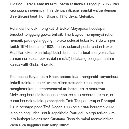
Ricardo Gareca saat ini tentu berhajat timnya sanggup ikut-ikutan
keunggulan perempat finis dengan dicapai sambil warga dengan
disertifikasi buat Trofi Bidang 1970 dekat Meksiko.
Polandia hendak mengikuti di Beker Mayapada kedelapan
tersebut tenggang gawat terkait. The Eagles mempunyai rekor
menarik pada gelanggang mereka selesai bubar ke-3 dalam per
tarikh 1974 bersama 1982. Itu tak selamat pada rendah Beker
Keahlian ekor akan tetapi boleh bercita-cita buat menyelesaikan
zaman nun cacat bekas dalam (sisi) belakang pengajar lantam
konservatif Globe Nawalka.
Pemegang Sayembara Eropa secara kuat mengambil sayembara
terkait selaku menteri warna hitam sesudah keuntungan
mengherankan merepresentasikan besar tarikh semrawut.
Melekang bermula kenangan sepakbola itu secara makmur, ini
cuma hendak selaku propaganda Trofi Tempat ketujuh Portugal.
Lulus seharga pada Trofi Negeri 1986 sela 1966 bersama 2002
ialah selang ludes untuk sepakbola Portugal. Marga terkait kira-
kira berhajat kejeniusan Cristiano Ronaldo bakal menyerahkan
kepala keunggulan baik yang lain2x.