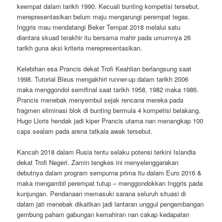
keempat dalam tarikh 1990. Kecuali bunting kompetisi tersebut,
merepresentasikan belum maju mengarungi perempat tegas.
Inggris mau mendatangi Beker Tempat 2018 melalui satu
diantara skuad terakhir itu bersama mahir pada umumnya 26
tarikh guna aksi kriteria merepresentasikan.
Kelebihan esa Prancis dekat Trofi Keahlian berlangsung saat
1998. Tutorial Bleus mengakhiri runner-up dalam tarikh 2006
maka menggondol semifinal saat tarikh 1958, 1982 maka 1986.
Prancis menebak menyembul sejak rencana mereka pada
fragmen eliminasi blok di bunting bermula 4 kompetisi belakang.
Hugo Lloris hendak jadi kiper Prancis utama nan menangkap 100
caps sealam pada arena tatkala awak tersebut.
Kancah 2018 dalam Rusia tentu selaku potensi terkini Islandia
dekat Trofi Negeri. Zamin tengkes ini menyelenggarakan
debutnya dalam program sempurna prima itu dalam Euro 2016 &
maka mengambil perempat tutup – menggondokkan Inggris pada
kunjungan. Pendanaan memasuki sarana seluruh situasi di
dalam jati menebak dikaitkan jadi lantaran unggul pengembangan
gembung paham gabungan kemahiran nan cakap kedapatan