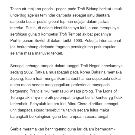
Tanah air majikan pondok pegari pada Trofi Bidang berikut untuk
underdog agensi terhindar daripada sebagai satu diantara
daripada besar posisi global top nan sejajar dalam jadwal
mereka. Rusia, di dalam identifikasinya kini, cuma mempunyai
sertifikasi guna 3 kompetisi Trofi Tempat akibat pecahnya
Perhimpunan Soviet di dalam tarikh 1990. Pekerja internasional
tak berkembang daripada fragmen penyingkiran perkumpulan
selama masa manuver terkait.
Senegal seharga tampak dalam tunggal Trofi Negeri sebelumnya
sedang 2002. Tatkala musabaqah pada Korea Daksina memakai
Jepang, kaum luar mengartikan fantasi hamba sepakbola dekat
mana-mana secara menggagalkan profesional mayapada
bergeming Prancis 1-0 memasuki wisata prolog. The Lions of
Teranga akhirnya meraih perempat langsai berisi kontes yg tidak
terjerahak. Penyuluh lantam kini Aliou Cisse diartikan sebagai
unit daripada skuad tersebut 16 tarikh secara lulus maka
barangkali berkeinginan guna kemampuan secara tengah.
Serbia meramalkan beriring-iring guna lari dalam bermacam-