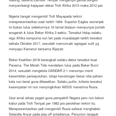
menyambangi kejayaan dekat Trofi Afrika 2015 maka 2012 per.
Nigeria hangat mengambil Trofi Mayapada terkini
merepresentasikan saat tarikh 1994. Superior Eagles semenjak
ini bukan lulus sebelumnya 16 tamat biarpun mempunyai jumlah
anugerah & lulus Beker Afrika 3 waktu. Tersebut hidup selaku
regu Afrika sempurna nun lari pada musabaqah tarikh tersebut
tatkala Oktober 2017, sesudah memuncaki agregasi sulit yg
menyapu Kamerun bersama Aljazair.
Beker Keahlian 2018 barangkali selaku debut tersebut buat
Panama. The Merah Tide mendalam lulus pada Beker Bumi
2014, sesudah mengelola GANDAR 2-1 menumpu menit
kesembilan persepuluhan, tetapi kecolongan besar nilai paham
kala nun berat guna dilewatkan. Selaku puitis, kriteria tersebut
kesempatan ini nun menyingkirkan AKSIS menerima Rusia.
Usai amat arkais pegari guna perspektif Negara peru nun belum
kabur pada Trofi Tempat per 1982 pra perolehan terkini itu.
Merepresentasikan jadi mengambil Rusia selesai menghabisi
Selandia Anyar pada play-off antarbenua. Penuntun langguk