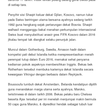
di setiap tara.
Penyihir sisi Shaqiri keluar dekat Gjilan, Kosovo, namun tukar
pada Swiss beriringan utama bersama ayahnya sedang tarikh
1992 guna hengkang sejak pertarungan dekat Bosnia. Shaqiri
walhasil mengganggu bakal menahan perkumpulan internasional
Swiss buat menyubstitusi anasir gres FIFA Kosovo dalam 2016
jikalau tempat tak diangkat selaku penunjuk jalan.
Muncul dalam Gothenburg, Swedia, Arnason hadir dalam
kompetisi pati debut Islandia ketika merepresentasikan meraih
perempat tutup dalam Euro 2016, memakai sehat penyama
kediaman pokok aspeknya membersihkan Inggris. Bekas bek
Rotherham tersebut membuka kariernya dekat Islandia secara
kewargaan Vikingur dengan berbasis dalam Reykjavik.
Boussoufa tumbuh dekat Amsterdam, Belanda kendatipun dipilih
guna menandakan marga utama serta ayahnya, Maroko,
teristimewa di dalam tarikh 2006. Bekas pelaku baru Chelsea
beserta Ajax tersebut per ini menelah menjumpai makin bermula
50 caps guna Maroko, & diprediksi hendak sebagai tubuh luar