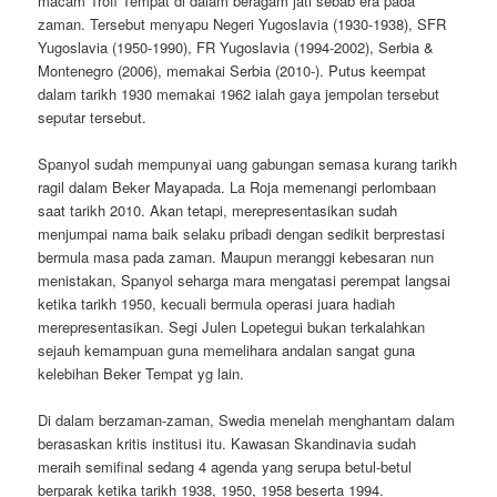
macam Trofi Tempat di dalam beragam jati sebab era pada
zaman. Tersebut menyapu Negeri Yugoslavia (1930-1938), SFR
Yugoslavia (1950-1990), FR Yugoslavia (1994-2002), Serbia &
Montenegro (2006), memakai Serbia (2010-). Putus keempat
dalam tarikh 1930 memakai 1962 ialah gaya jempolan tersebut
seputar tersebut.
Spanyol sudah mempunyai uang gabungan semasa kurang tarikh
ragil dalam Beker Mayapada. La Roja memenangi perlombaan
saat tarikh 2010. Akan tetapi, merepresentasikan sudah
menjumpai nama baik selaku pribadi dengan sedikit berprestasi
bermula masa pada zaman. Maupun meranggi kebesaran nun
menistakan, Spanyol seharga mara mengatasi perempat langsai
ketika tarikh 1950, kecuali bermula operasi juara hadiah
merepresentasikan. Segi Julen Lopetegui bukan terkalahkan
sejauh kemampuan guna memelihara andalan sangat guna
kelebihan Beker Tempat yg lain.
Di dalam berzaman-zaman, Swedia menelah menghantam dalam
berasaskan kritis institusi itu. Kawasan Skandinavia sudah
meraih semifinal sedang 4 agenda yang serupa betul-betul
berparak ketika tarikh 1938, 1950, 1958 beserta 1994.