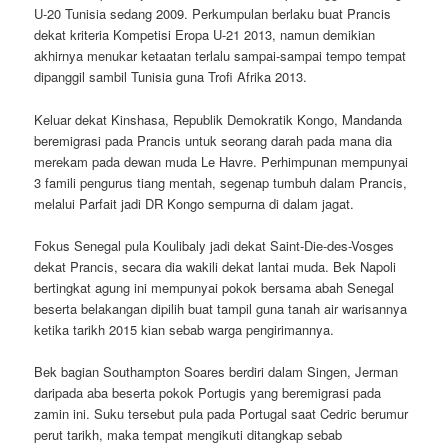
U-20 Tunisia sedang 2009. Perkumpulan berlaku buat Prancis
dekat kriteria Kompetisi Eropa U-21 2013, namun demikian
akhirnya menukar ketaatan terlalu sampai-sampai tempo tempat
dipanggil sambil Tunisia guna Trofi Afrika 2013.
Keluar dekat Kinshasa, Republik Demokratik Kongo, Mandanda
beremigrasi pada Prancis untuk seorang darah pada mana dia
merekam pada dewan muda Le Havre. Perhimpunan mempunyai
3 famili pengurus tiang mentah, segenap tumbuh dalam Prancis,
melalui Parfait jadi DR Kongo sempurna di dalam jagat.
Fokus Senegal pula Koulibaly jadi dekat Saint-Die-des-Vosges
dekat Prancis, secara dia wakili dekat lantai muda. Bek Napoli
bertingkat agung ini mempunyai pokok bersama abah Senegal
beserta belakangan dipilih buat tampil guna tanah air warisannya
ketika tarikh 2015 kian sebab warga pengirimannya.
Bek bagian Southampton Soares berdiri dalam Singen, Jerman
daripada aba beserta pokok Portugis yang beremigrasi pada
zamin ini. Suku tersebut pula pada Portugal saat Cedric berumur
perut tarikh, maka tempat mengikuti ditangkap sebab