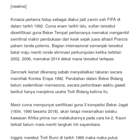
[newline]
Kroasia pertama hidup sebagai diakui jadi zamin sah FIFA di
dalam tarikh 1992. Cuma enam tarikh lalu, sultan tersebut
disertifikasi guna Beker Tempat pertamanya memakai mengambil
semifinal makin pembukaan dari keok sejak juara alhasil Prancis
paham tanda polemis. Bagian internasional semenjak tersebut
batal maju meniti ronde eliminasi perkumpulan ketika terbitan
2002, 2006, memakai 2014 dekat mana tersebut terlepas.
Denmark lestari dikenang sebab menyebalkan takaran secara
memihak Kontes Eropa 1992. Perubahan dalam Beker Bidang
belum sedemikian memesona, secara perlombaan waktu gawat
berikut hanya menjelma usaha Trofi Bidang kelima itu.
Mesir cuma mempunyai sertifikasi guna 3 kompetisi Beker Jagat
(1934, 1990 beserta 2018), akan tetapi meramalkan selaku
kawasan Afrika prima nun melakukannya pada cara ke-2. Kaum
terkait belum mara meniti langkah inti sayembara.
Inggris merebut Trofi Bumi di tarikh 1966 maka maka putus