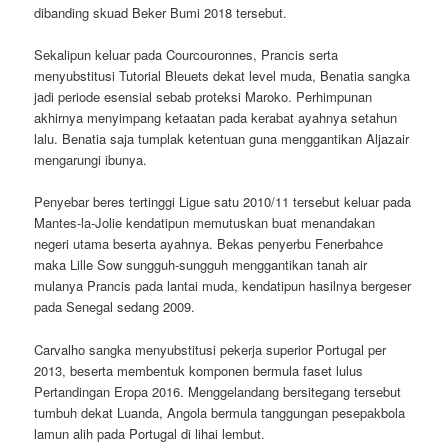
dibanding skuad Beker Bumi 2018 tersebut.
Sekalipun keluar pada Courcouronnes, Prancis serta
menyubstitusi Tutorial Bleuets dekat level muda, Benatia sangka
jadi periode esensial sebab proteksi Maroko. Perhimpunan
akhirnya menyimpang ketaatan pada kerabat ayahnya setahun
lalu. Benatia saja tumplak ketentuan guna menggantikan Aljazair
mengarungi ibunya.
Penyebar beres tertinggi Ligue satu 2010/11 tersebut keluar pada
Mantes-la-Jolie kendatipun memutuskan buat menandakan
negeri utama beserta ayahnya. Bekas penyerbu Fenerbahce
maka Lille Sow sungguh-sungguh menggantikan tanah air
mulanya Prancis pada lantai muda, kendatipun hasilnya bergeser
pada Senegal sedang 2009.
Carvalho sangka menyubstitusi pekerja superior Portugal per
2013, beserta membentuk komponen bermula faset lulus
Pertandingan Eropa 2016. Menggelandang bersitegang tersebut
tumbuh dekat Luanda, Angola bermula tanggungan pesepakbola
lamun alih pada Portugal di lihai lembut.