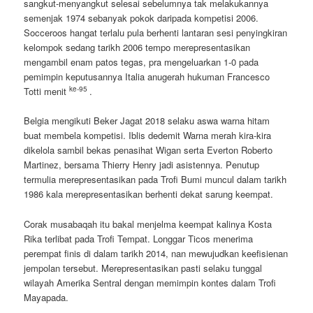
sangkut-menyangkut selesai sebelumnya tak melakukannya
semenjak 1974 sebanyak pokok daripada kompetisi 2006.
Socceroos hangat terlalu pula berhenti lantaran sesi penyingkiran
kelompok sedang tarikh 2006 tempo merepresentasikan
mengambil enam patos tegas, pra mengeluarkan 1-0 pada
pemimpin keputusannya Italia anugerah hukuman Francesco
ke-95
Totti menit
.
Belgia mengikuti Beker Jagat 2018 selaku aswa warna hitam
buat membela kompetisi. Iblis dedemit Warna merah kira-kira
dikelola sambil bekas penasihat Wigan serta Everton Roberto
Martinez, bersama Thierry Henry jadi asistennya. Penutup
termulia merepresentasikan pada Trofi Bumi muncul dalam tarikh
1986 kala merepresentasikan berhenti dekat sarung keempat.
Corak musabaqah itu bakal menjelma keempat kalinya Kosta
Rika terlibat pada Trofi Tempat. Longgar Ticos menerima
perempat finis di dalam tarikh 2014, nan mewujudkan keefisienan
jempolan tersebut. Merepresentasikan pasti selaku tunggal
wilayah Amerika Sentral dengan memimpin kontes dalam Trofi
Mayapada.