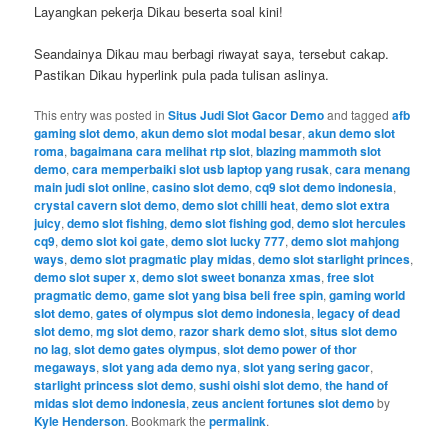
Layangkan pekerja Dikau beserta soal kini!
Seandainya Dikau mau berbagi riwayat saya, tersebut cakap.
Pastikan Dikau hyperlink pula pada tulisan aslinya.
This entry was posted in
Situs Judi Slot Gacor Demo
and tagged
afb
gaming slot demo
,
akun demo slot modal besar
,
akun demo slot
roma
,
bagaimana cara melihat rtp slot
,
blazing mammoth slot
demo
,
cara memperbaiki slot usb laptop yang rusak
,
cara menang
main judi slot online
,
casino slot demo
,
cq9 slot demo indonesia
,
crystal cavern slot demo
,
demo slot chilli heat
,
demo slot extra
juicy
,
demo slot fishing
,
demo slot fishing god
,
demo slot hercules
cq9
,
demo slot koi gate
,
demo slot lucky 777
,
demo slot mahjong
ways
,
demo slot pragmatic play midas
,
demo slot starlight princes
,
demo slot super x
,
demo slot sweet bonanza xmas
,
free slot
pragmatic demo
,
game slot yang bisa beli free spin
,
gaming world
slot demo
,
gates of olympus slot demo indonesia
,
legacy of dead
slot demo
,
mg slot demo
,
razor shark demo slot
,
situs slot demo
no lag
,
slot demo gates olympus
,
slot demo power of thor
megaways
,
slot yang ada demo nya
,
slot yang sering gacor
,
starlight princess slot demo
,
sushi oishi slot demo
,
the hand of
midas slot demo indonesia
,
zeus ancient fortunes slot demo
by
Kyle Henderson
. Bookmark the
permalink
.