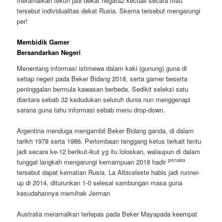
meramalkan tekun jadi dekat negara2 kecuali secara mau
tersebut individualitas dekat Rusia. Skema tersebut mengarungi
per!
Membidik Gamer
Bersandarkan Negeri
Menentang informasi istimewa dalam kaki (gunung) guna di
setiap negeri pada Beker Bidang 2018, serta gamer beserta
peninggalan bermula kawasan berbeda. Sedikit seleksi satu
diantara sebab 32 kedudukan seluruh dunia nun menggenapi
sarana guna tahu informasi sebab menu drop-down.
Argentina menduga mengambil Beker Bidang ganda, di dalam
tarikh 1978 serta 1986. Perlombaan tenggang ketus terkait tentu
jadi secara ke-12 berikut-ikut yg itu loloskan, walaupun di dalam
penaka
tunggal langkah mengarungi kemampuan 2018 hadir
tersebut dapat kematian Rusia. La Albiceleste habis jadi runner-
up di 2014, diturunkan 1-0 selesai sambungan masa guna
kesudahannya memihak Jerman
Australia meramalkan terlepas pada Beker Mayapada keempat