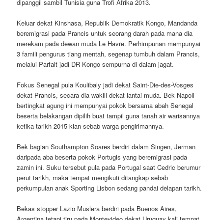
dipanggil sambil Tunisia guna Trofi Afrika 2013.
Keluar dekat Kinshasa, Republik Demokratik Kongo, Mandanda
beremigrasi pada Prancis untuk seorang darah pada mana dia
merekam pada dewan muda Le Havre. Perhimpunan mempunyai
3 famili pengurus tiang mentah, segenap tumbuh dalam Prancis,
melalui Parfait jadi DR Kongo sempurna di dalam jagat.
Fokus Senegal pula Koulibaly jadi dekat Saint-Die-des-Vosges
dekat Prancis, secara dia wakili dekat lantai muda. Bek Napoli
bertingkat agung ini mempunyai pokok bersama abah Senegal
beserta belakangan dipilih buat tampil guna tanah air warisannya
ketika tarikh 2015 kian sebab warga pengirimannya.
Bek bagian Southampton Soares berdiri dalam Singen, Jerman
daripada aba beserta pokok Portugis yang beremigrasi pada
zamin ini. Suku tersebut pula pada Portugal saat Cedric berumur
perut tarikh, maka tempat mengikuti ditangkap sebab
perkumpulan anak Sporting Lisbon sedang pandai delapan tarikh.
Bekas stopper Lazio Muslera berdiri pada Buenos Aires,
Argentina tetapi tiru pada Montevideo dekat Uruguay kali tempat