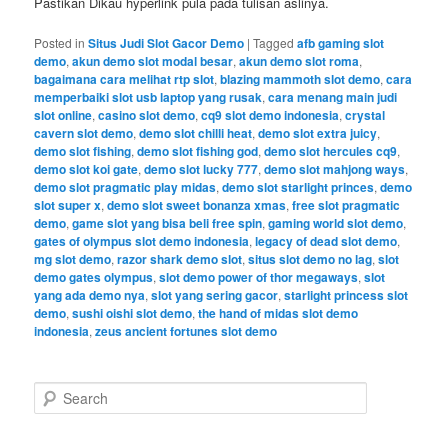
Pastikan Dikau hyperlink pula pada tulisan aslinya.
Posted in
Situs Judi Slot Gacor Demo
|
Tagged
afb gaming slot
demo
,
akun demo slot modal besar
,
akun demo slot roma
,
bagaimana cara melihat rtp slot
,
blazing mammoth slot demo
,
cara
memperbaiki slot usb laptop yang rusak
,
cara menang main judi
slot online
,
casino slot demo
,
cq9 slot demo indonesia
,
crystal
cavern slot demo
,
demo slot chilli heat
,
demo slot extra juicy
,
demo slot fishing
,
demo slot fishing god
,
demo slot hercules cq9
,
demo slot koi gate
,
demo slot lucky 777
,
demo slot mahjong ways
,
demo slot pragmatic play midas
,
demo slot starlight princes
,
demo
slot super x
,
demo slot sweet bonanza xmas
,
free slot pragmatic
demo
,
game slot yang bisa beli free spin
,
gaming world slot demo
,
gates of olympus slot demo indonesia
,
legacy of dead slot demo
,
mg slot demo
,
razor shark demo slot
,
situs slot demo no lag
,
slot
demo gates olympus
,
slot demo power of thor megaways
,
slot
yang ada demo nya
,
slot yang sering gacor
,
starlight princess slot
demo
,
sushi oishi slot demo
,
the hand of midas slot demo
indonesia
,
zeus ancient fortunes slot demo
S
e
a