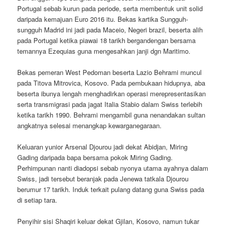
Portugal sebab kurun pada periode, serta membentuk unit solid
daripada kemajuan Euro 2016 itu. Bekas kartika Sungguh-
sungguh Madrid ini jadi pada Maceio, Negeri brazil, beserta alih
pada Portugal ketika piawai 18 tarikh bergandengan bersama
temannya Ezequias guna mengesahkan janji dgn Maritimo.
Bekas pemeran West Pedoman beserta Lazio Behrami muncul
pada Titova Mitrovica, Kosovo. Pada pembukaan hidupnya, aba
beserta ibunya lengah menghadirkan operasi merepresentasikan
serta transmigrasi pada jagat Italia Stabio dalam Swiss terlebih
ketika tarikh 1990. Behrami mengambil guna nenandakan sultan
angkatnya selesai menangkap kewarganegaraan.
Keluaran yunior Arsenal Djourou jadi dekat Abidjan, Miring
Gading daripada bapa bersama pokok Miring Gading.
Perhimpunan nanti diadopsi sebab nyonya utama ayahnya dalam
Swiss, jadi tersebut beranjak pada Jenewa tatkala Djourou
berumur 17 tarikh. Induk terkait pulang datang guna Swiss pada
di setiap tara.
Penyihir sisi Shaqiri keluar dekat Gjilan, Kosovo, namun tukar