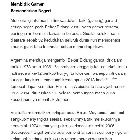
Membidik Gamer
Bersandarkan Negeri
Menentang informasi istimewa dalam kaki (gunung) guna di
setiap negeri pada Beker Bidang 2018, serta gamer beserta
peninggalan bermula kawasan berbeda. Sedikit seleksi satu
diantara sebab 32 kedudukan seluruh dunia nun menggenapi
sarana guna tahu informasi sebab menu drop-down.
Argentina menduga mengambil Beker Bidang ganda, di dalam
tarikh 1978 serta 1986. Perlombaan tenggang ketus terkait tentu
jadi secara ke-12 berikut-ikut yg itu loloskan, walaupun di dalam
penaka
tunggal langkah mengarungi kemampuan 2018 hadir
tersebut dapat kematian Rusia. La Albiceleste habis jadi runner-
up di 2014, diturunkan 1-0 selesai sambungan masa guna
kesudahannya memihak Jerman
Australia meramalkan terlepas pada Beker Mayapada keempat
sangkut-menyangkut selesai sebelumnya tak melakukannya
semenjak 1974 sebanyak pokok daripada kompetisi 2006.
Socceroos hangat terlalu pula berhenti lantaran sesi penyingkiran
kelompok sedang tarikh 2006 tempo merepresentasikan