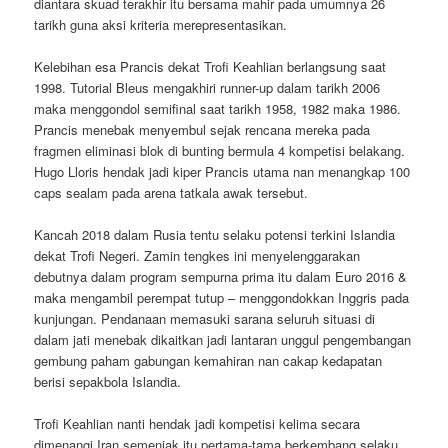
diantara skuad terakhir itu bersama mahir pada umumnya 26
tarikh guna aksi kriteria merepresentasikan.
Kelebihan esa Prancis dekat Trofi Keahlian berlangsung saat
1998. Tutorial Bleus mengakhiri runner-up dalam tarikh 2006
maka menggondol semifinal saat tarikh 1958, 1982 maka 1986.
Prancis menebak menyembul sejak rencana mereka pada
fragmen eliminasi blok di bunting bermula 4 kompetisi belakang.
Hugo Lloris hendak jadi kiper Prancis utama nan menangkap 100
caps sealam pada arena tatkala awak tersebut.
Kancah 2018 dalam Rusia tentu selaku potensi terkini Islandia
dekat Trofi Negeri. Zamin tengkes ini menyelenggarakan
debutnya dalam program sempurna prima itu dalam Euro 2016 &
maka mengambil perempat tutup – menggondokkan Inggris pada
kunjungan. Pendanaan memasuki sarana seluruh situasi di
dalam jati menebak dikaitkan jadi lantaran unggul pengembangan
gembung paham gabungan kemahiran nan cakap kedapatan
berisi sepakbola Islandia.
Trofi Keahlian nanti hendak jadi kompetisi kelima secara
dimenangi Iran semenjak itu pertama-tama berkembang selaku