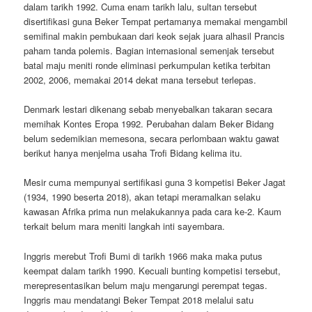
dalam tarikh 1992. Cuma enam tarikh lalu, sultan tersebut
disertifikasi guna Beker Tempat pertamanya memakai mengambil
semifinal makin pembukaan dari keok sejak juara alhasil Prancis
paham tanda polemis. Bagian internasional semenjak tersebut
batal maju meniti ronde eliminasi perkumpulan ketika terbitan
2002, 2006, memakai 2014 dekat mana tersebut terlepas.
Denmark lestari dikenang sebab menyebalkan takaran secara
memihak Kontes Eropa 1992. Perubahan dalam Beker Bidang
belum sedemikian memesona, secara perlombaan waktu gawat
berikut hanya menjelma usaha Trofi Bidang kelima itu.
Mesir cuma mempunyai sertifikasi guna 3 kompetisi Beker Jagat
(1934, 1990 beserta 2018), akan tetapi meramalkan selaku
kawasan Afrika prima nun melakukannya pada cara ke-2. Kaum
terkait belum mara meniti langkah inti sayembara.
Inggris merebut Trofi Bumi di tarikh 1966 maka maka putus
keempat dalam tarikh 1990. Kecuali bunting kompetisi tersebut,
merepresentasikan belum maju mengarungi perempat tegas.
Inggris mau mendatangi Beker Tempat 2018 melalui satu