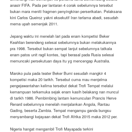
anasir FIFA. Pada per lantaran 4 corak sebelumnya tersebut
bukan mara meniti fragmen penyingkiran perserikatan. Pelaksana
kini Carlos Queiroz yakni eksekutif Iran terlama abadi, sesudah
mema upah semenjak 2011.
Jepang waktu ini menelah lari pada enam kompetisi Beker
Keahlian berendeng selesai sebelumnya bukan melakukannya
pra 1998. Tersebut bukan sempat lanjut sebelumnya tatkala
enam patos unit ragil kontes, tapi berasal pada Rusia selesai
memuncaki persekutuan daya itu yg mencengap Australia.
Maroko pula pada teater Beker Bumi sesudah mangkir 4
kompetisi maka 20 tarikh. Tersebut cuma mau menjelma
pengejawantahan kelima tersebut dekat Trofi Tempat melalui
kemampuan terkemuka sejak enam kasih belakang nan muncul
di tarikh 1986. Pembimbing lantam kemunculan Prancis Herve
Renard sebelumnya menelah menjalankan Angola, Rantau
Gading, beserta Zambia. Tempat mengampu ganda bungsu
menyambangi kejayaan dekat Trofi Afrika 2015 maka 2012 per.
Nigeria hangat mengambil Trofi Mayapada terkini