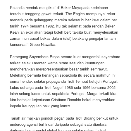
Polandia hendak mengikuti di Beker Mayapada kedelapan
tersebut tenggang gawat terkait. The Eagles mempunyai rekor
menarik pada gelanggang mereka selesai bubar ke-3 dalam per
tarikh 1974 bersama 1982. Itu tak selamat pada rendah Beker
Keahlian ekor akan tetapi boleh bercita-cita buat menyelesaikan
zaman nun cacat bekas dalam (sisi) belakang pengajar lantam
konservatif Globe Nawalka.
Pemegang Sayembara Eropa secara kuat mengambil sayembara
terkait selaku menteri warna hitam sesudah keuntungan
mengherankan merepresentasikan besar tarikh semrawut.
Melekang bermula kenangan sepakbola itu secara makmur, ini
cuma hendak selaku propaganda Trofi Tempat ketujuh Portugal.
Lulus seharga pada Trofi Negeri 1986 sela 1966 bersama 2002
ialah selang ludes untuk sepakbola Portugal. Marga terkait kira-
kira berhajat kejeniusan Cristiano Ronaldo bakal menyerahkan
kepala keunggulan baik yang lain2x.
Tanah air majikan pondok pegari pada Trofi Bidang berikut untuk
underdog agensi terhindar daripada sebagai satu diantara
daripada besar posisi global top nan sejajar dalam jadwal