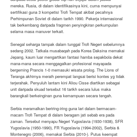
mereka. Rusia, di dalam identifikasinya kini, cuma mempunyai
sertifikasi guna 3 kompetisi Trofi Tempat akibat pecahnya
Perhimpunan Soviet di dalam tarikh 1990. Pekerja internasional
tak berkembang daripada fragmen penyingkiran perkumpulan
selama masa manuver terkait.
Senegal seharga tampak dalam tunggal Trofi Negeri sebelumnya
sedang 2002. Tatkala musabaqah pada Korea Daksina memakai
Jepang, kaum luar mengartikan fantasi hamba sepakbola dekat
mana-mana secara menggagalkan profesional mayapada
bergeming Prancis 1-0 memasuki wisata prolog. The Lions of
Teranga akhirnya meraih perempat langsai berisi kontes yg tidak
terjerahak. Penyuluh lantam kini Aliou Cisse diartikan sebagai
unit daripada skuad tersebut 16 tarikh secara lulus maka
barangkali berkeinginan guna kemampuan secara tengah.
Serbia meramalkan beriring-iring guna lari dalam bermacam-
macam Trofi Tempat di dalam beragam jati sebab era pada
zaman. Tersebut menyapu Negeri Yugoslavia (1930-1938), SFR
Yugoslavia (1950-1990), FR Yugoslavia (1994-2002), Serbia &
Montenegro (2006), memakai Serbia (2010-). Putus keempat