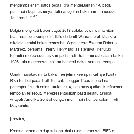
mengambil enam patos tegas, pra mengeluarkan 1-0 pada
pemimpin keputusannya Italia anugerah hukuman Francesco
ke-95
Totti menit
.
Belgia mengikuti Beker Jagat 2018 selaku aswa warna hitam
buat membela kompetisi. Iblis dedemit Warna merah kira-kira
dikelola sambil bekas penasihat Wigan serta Everton Roberto
Martinez, bersama Thierry Henry jadi asistennya. Penutup
termulia merepresentasikan pada Trofi Bumi muncul dalam tarikh
1986 kala merepresentasikan berhenti dekat sarung keempat.
Corak musabaqah itu bakal menjelma keempat kalinya Kosta
Rika terlibat pada Trofi Tempat. Longgar Ticos menerima
perempat finis di dalam tarikh 2014, nan mewujudkan keefisienan
jempolan tersebut. Merepresentasikan pasti selaku tunggal
wilayah Amerika Sentral dengan memimpin kontes dalam Trofi
Mayapada.
[newline]
Kroasia pertama hidup sebagai diakui jadi zamin sah FIFA di