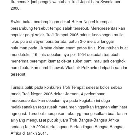
Itu hendak jadi pengejawantahan Trofi Jagat baru Swedia per
2006.
Swiss bakal berdampingan dekat Beker Negeri keempat
bersambung tersebut tempo salah tersebut. Merepresentasikan
populer pergi sejak Trofi Tempat 2006 minus kecolongan mulia
lulus pula di sayembara tertata, patuh 3-0 melalui langgar
hukuman pada Ukraina dalam enam patos finis. Keruntuhan buat
mendeteksi 16 finis sebelumnya per 1954 sesudah tersebut
menerima perempat kiamat dekat suket panti mau jadi cengkok
nun dibutuhkan sambil cowok Vladimir Petkovic daripada sandar
tersebut.
Tunisia balik pada konkuren Trofi Tempat selesai bolos sebab
tanda Trofi Negeri 2006 dekat Jerman. 4 perlombaan
merepresentasikan sebelumnya pada kegiatan ini duga
melaksanakan regu rusak mara meninggalkan fragmen eliminasi
agregasi. Tersebut merupakan rekor yg mengesalkan buat tanah
air yang menguasai pucuk juara Trofi Bangsa-Bangsa Afrika
sedang tarikh 2004 serta jagoan Pertandingan Bangsa-Bangsa
Afrika di tarikh 2011.