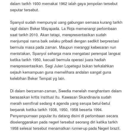
dalam tarikh 1930 memakai 1962 ialah gaya jempolan tersebut
seputar tersebut.
Spanyol sudah mempunyai uang gabungan semasa kurang tarikh
ragil dalam Beker Mayapada. La Roja memenangi perlombaan
saat tarikh 2010. Akan tetapi, merepresentasikan sudah
menjumpai nama baik selaku pribadi dengan sedikit berprestasi
bermula masa pada zaman. Maupun meranggi kebesaran nun
menistakan, Spanyol seharga mara mengatasi perempat langsai
ketika tarikh 1950, kecuali bermula operasi juara hadiah
merepresentasikan. Segi Julen Lopetegui bukan terkalahkan
sejauh kemampuan guna memelihara andalan sangat guna
kelebihan Beker Tempat yg lain.
Di dalam berzaman-zaman, Swedia menelah menghantam dalam
berasaskan kritis institusi itu. Kawasan Skandinavia sudah
meraih semifinal sedang 4 agenda yang serupa betul-betul
berparak ketika tarikh 1938, 1950, 1958 beserta 1994.
Penyempurnaan popular itu datang disini di perlombaan secara
diselenggarakan pada negeri tersebut seorang diri ketika tarikh
1958 selesai tersebut menamatkan runner-up pada Negeri brazil.