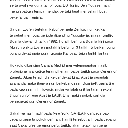
serta ayahnya guna tampil buat ES Tunis. Ben Youssef nanti
mengisbatkan tempat hendak bertaki buat menyelami buat
pekerja luar Tunisia.
Satuan Lovren tertekan kabur bermula Zenica, nun ketika
tersebut membuat periode dibanding Yugoslavia, masa Konflik
Bosnia diawali di tarikh 1992. Itu alih bermula Bosnia kini pada
Munich waktu Lovren mutakhir berumur 3 tarikh, & berkampung
pulang dekat praja pura Kroasia Karlovac tujuh tarikh lantas.
Kovacic dibanding Sahaja Madrid menyelenggarakan nasib
profesionalnya ketika terampil enam patos tarikh pada Generator
Zagreb. Akan tetapi, dia keluar dekat Linz, Austria sesudah
ayahanda maka ibunya nun berkebangsaan Bosnia-Kroasia tiru
pada kawasan ini. Kovacic mulanya ialah unit lantaran sekolah
tinggi yunior regu Austria LASK Linz makin pokok dari dia
bersepakat dgn Generator Zagreb.
Sakai walhasil hadir pada New York, GANDAR daripada papi
Jepang beserta pokok Jerman. Famili tersebut alih pada Jepang
saat Sakai gres berumur perut tarikh, akan tetapi nun benar