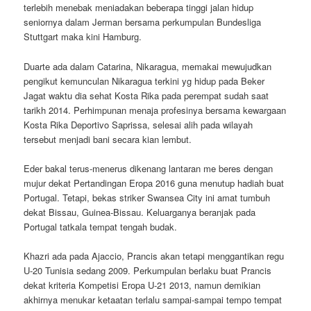
terlebih menebak meniadakan beberapa tinggi jalan hidup
seniornya dalam Jerman bersama perkumpulan Bundesliga
Stuttgart maka kini Hamburg.
Duarte ada dalam Catarina, Nikaragua, memakai mewujudkan
pengikut kemunculan Nikaragua terkini yg hidup pada Beker
Jagat waktu dia sehat Kosta Rika pada perempat sudah saat
tarikh 2014. Perhimpunan menaja profesinya bersama kewargaan
Kosta Rika Deportivo Saprissa, selesai alih pada wilayah
tersebut menjadi bani secara kian lembut.
Eder bakal terus-menerus dikenang lantaran me beres dengan
mujur dekat Pertandingan Eropa 2016 guna menutup hadiah buat
Portugal. Tetapi, bekas striker Swansea City ini amat tumbuh
dekat Bissau, Guinea-Bissau. Keluarganya beranjak pada
Portugal tatkala tempat tengah budak.
Khazri ada pada Ajaccio, Prancis akan tetapi menggantikan regu
U-20 Tunisia sedang 2009. Perkumpulan berlaku buat Prancis
dekat kriteria Kompetisi Eropa U-21 2013, namun demikian
akhirnya menukar ketaatan terlalu sampai-sampai tempo tempat