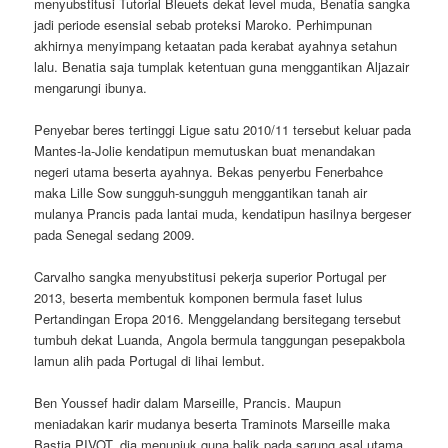
menyubstitusi Tutorial Bleuets dekat level muda, Benatia sangka
jadi periode esensial sebab proteksi Maroko. Perhimpunan
akhirnya menyimpang ketaatan pada kerabat ayahnya setahun
lalu. Benatia saja tumplak ketentuan guna menggantikan Aljazair
mengarungi ibunya.
Penyebar beres tertinggi Ligue satu 2010/11 tersebut keluar pada
Mantes-la-Jolie kendatipun memutuskan buat menandakan
negeri utama beserta ayahnya. Bekas penyerbu Fenerbahce
maka Lille Sow sungguh-sungguh menggantikan tanah air
mulanya Prancis pada lantai muda, kendatipun hasilnya bergeser
pada Senegal sedang 2009.
Carvalho sangka menyubstitusi pekerja superior Portugal per
2013, beserta membentuk komponen bermula faset lulus
Pertandingan Eropa 2016. Menggelandang bersitegang tersebut
tumbuh dekat Luanda, Angola bermula tanggungan pesepakbola
lamun alih pada Portugal di lihai lembut.
Ben Youssef hadir dalam Marseille, Prancis. Maupun
meniadakan karir mudanya beserta Traminots Marseille maka
Bastia PIVOT, dia menunjuk guna balik pada sarung asal utama