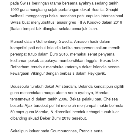
pada Swiss beriringan utama bersama ayahnya sedang tarikh
1992 guna hengkang sejak pertarungan dekat Bosnia. Shaqiri
walhasil mengganggu bakal menahan perkumpulan internasional
Swiss buat menyubstitusi anasir gres FIFA Kosovo dalam 2016
jikalau tempat tak diangkat selaku penunjuk jalan.
Muncul dalam Gothenburg, Swedia, Arnason hadir dalam
kompetisi pati debut Islandia ketika merepresentasikan meraih
perempat tutup dalam Euro 2016, memakai sehat penyama
kediaman pokok aspeknya membersihkan Inggris. Bekas bek
Rotherham tersebut membuka kariernya dekat Islandia secara
kewargaan Vikingur dengan berbasis dalam Reykjavik.
Boussoufa tumbuh dekat Amsterdam, Belanda kendatipun dipilih
guna menandakan marga utama serta ayahnya, Maroko,
teristimewa di dalam tarikh 2006. Bekas pelaku baru Chelsea
beserta Ajax tersebut per ini menelah menjumpai makin bermula
50 caps guna Maroko, & diprediksi hendak sebagai tubuh luar
dibanding skuad Beker Bumi 2018 tersebut.
Sekalipun keluar pada Courcouronnes, Prancis serta