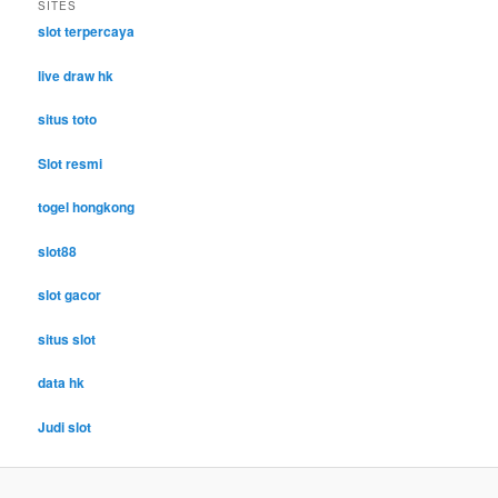
SITES
slot terpercaya
live draw hk
situs toto
Slot resmi
togel hongkong
slot88
slot gacor
situs slot
data hk
Judi slot