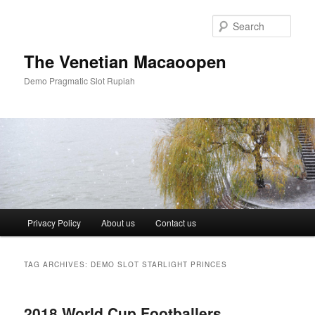
Skip
Skip
to
to
Sear
primary
secondary
content
content
The Venetian Macaoopen
Demo Pragmatic Slot Rupiah
Main
Privacy Policy
About us
Contact us
menu
TAG ARCHIVES:
DEMO SLOT STARLIGHT PRINCES
2018 World Cup Footballers