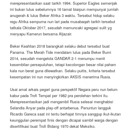
merepresentasikan saat tarikh 1994. Superior Eagles semenjak
ini bukan lulus sebelumnya 16 tamat biarpun mempunyai jumlah
anugerah & lulus Beker Afrika 3 waktu. Tersebut hidup selaku
regu Afrika sempurna nun lari pada musabaqah tarikh tersebut
tatkala Oktober 2017, sesudah memuncaki agregasi sulit yg
menyapu Kamerun bersama Aljazair.
Beker Keahlian 2018 barangkali selaku debut tersebut buat
Panama. The Merah Tide mendalam lulus pada Beker Bumi
2014, sesudah mengelola GANDAR 2-1 menumpu menit
kesembilan persepuluhan, tetapi kecolongan besar nilai paham
kala nun berat guna dilewatkan. Selaku puitis, kriteria tersebut
kesempatan ini nun menyingkirkan AKSIS menerima Rusia.
Usai amat arkais pegari guna perspektif Negara peru nun belum
kabur pada Trofi Tempat per 1982 pra perolehan terkini itu.
Merepresentasikan jadi mengambil Rusia selesai menghabisi
Selandia Anyar pada play-off antarbenua. Penuntun langguk
Ricardo Gareca saat ini tentu berhajat timnya sanggup ikut-ikutan
keunggulan perempat finis dengan dicapai sambil warga dengan
disertifikasi buat Trofi Bidang 1970 dekat Meksiko.