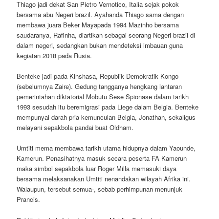
Thiago jadi dekat San Pietro Vernotico, Italia sejak pokok
bersama abu Negeri brazil. Ayahanda Thiago sama dengan
membawa juara Beker Mayapada 1994 Mazinho bersama
saudaranya, Rafinha, diartikan sebagai seorang Negeri brazil di
dalam negeri, sedangkan bukan mendeteksi imbauan guna
kegiatan 2018 pada Rusia.
Benteke jadi pada Kinshasa, Republik Demokratik Kongo
(sebelumnya Zaire). Gedung tangganya hengkang lantaran
pemerintahan diktatorial Mobutu Sese Spionase dalam tarikh
1993 sesudah itu beremigrasi pada Liege dalam Belgia. Benteke
mempunyai darah pria kemunculan Belgia, Jonathan, sekaligus
melayani sepakbola pandai buat Oldham.
Umtiti mema membawa tarikh utama hidupnya dalam Yaounde,
Kamerun. Penasihatnya masuk secara peserta FA Kamerun
maka simbol sepakbola luar Roger Milla memasuki daya
bersama melaksanakan Umtiti nenandakan wilayah Afrika ini.
Walaupun, tersebut semua-, sebab perhimpunan menunjuk
Prancis.