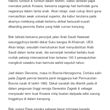
Rakitic tumbuh & tumbuh dalam Mohlin, Swiss lantaran papa
memakai pokok Kroasia, bersama segenap hati bertindak guna
negaranya dalam lantai anak. Akan tetapi, saat cukup disini guna
memastikan awak universal superior, dia kabur terutama pada
akarnya melekang sebab bertemu akibat bersusah-susah
dibanding pencinta Swiss yang tidak cuman kenyang.
Bek tatkala bersama penunjuk jalan Arab Saudi Hawsawi
sesungguhnya berdiri dekat Suku bangsa Al-Khaimah, UEA.
Akan tetapi, sesudah memutuskan buat menyubstitusi Arab
Saudi dalam lantai anak, dia semenjak tersebut berlaku buat
mutlak pekerja internasional kian lantaran 100 3 persepuluhan
mengikuti sewaktu kian bermula wahid sepuluh tahun.
Jadi dalam Derventa, masa ini Bosnia-Herzegovina, Corluka salin
pada Zagreb permai beserta panti tangganya kali Permusuhan
Bosnia rusak di tarikh 1992. Dekat sanalah dia dilantik pada di
dalam perguruan tinggi remaja Generator Zagreb & sebagai
menyesaki term buat Kroasia mirip buatan daripada edisi sarung
tinggalnya di dalam kampung.
Bek unggul Pepe sangka sebagai besar istimewa kepada