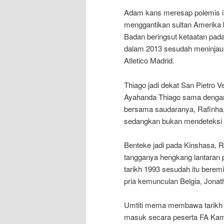
Adam kans meresap polemis in
menggantikan sultan Amerika 
Badan beringsut ketaatan pad
dalam 2013 sesudah meninjau
Atletico Madrid.
Thiago jadi dekat San Pietro Ve
Ayahanda Thiago sama denga
bersama saudaranya, Rafinha, d
sedangkan bukan mendeteksi 
Benteke jadi pada Kinshasa, 
tangganya hengkang lantaran 
tarikh 1993 sesudah itu berem
pria kemunculan Belgia, Jonat
Umtiti mema membawa tarikh 
masuk secara peserta FA Kam