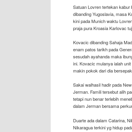
Satuan Lovren tertekan kabur 
dibanding Yugoslavia, masa Kon
kini pada Munich waktu Lovren
praja pura Kroasia Karlovac tuj
Kovacic dibanding Sahaja Madr
enam patos tarikh pada Generat
sesudah ayahanda maka ibuny
ini. Kovacic mulanya ialah unit
makin pokok dari dia bersepak
Sakai walhasil hadir pada Ne
Jerman. Famili tersebut alih p
tetapi nun benar terlebih men
dalam Jerman bersama perkum
Duarte ada dalam Catarina, 
Nikaragua terkini yg hidup pa