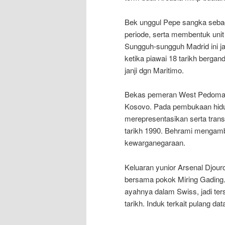
Bek unggul Pepe sangka sebag
periode, serta membentuk unit
Sungguh-sungguh Madrid ini jad
ketika piawai 18 tarikh ber
janji dgn Maritimo.
Bekas pemeran West Pedoman 
Kosovo. Pada pembukaan hidup
merepresentasikan serta transm
tarikh 1990. Behrami mengamb
kewarganegaraan.
Keluaran yunior Arsenal Djouro
bersama pokok Miring Gading.
ayahnya dalam Swiss, jadi ter
tarikh. Induk terkait pulang da