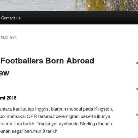
Contact us
DEMO NYA
Footballers Born Abroad
iew
mi 2018
iantara kartika top Inggris, biarpun muncul pada Kingston,
pool memakai QPR tersebut beremigrasi beserta ibunya
umur lima tarikh. Tragisnya, ayahanda Sterling dibunuh
nan segar berumur 9 tarikh.