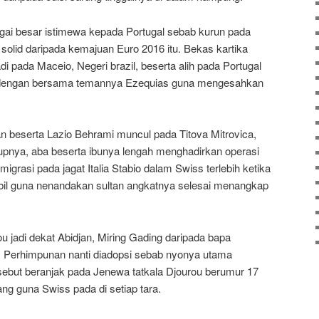
ai besar istimewa kepada Portugal sebab kurun pada
 solid daripada kemajuan Euro 2016 itu. Bekas kartika
i pada Maceio, Negeri brazil, beserta alih pada Portugal
gandengan bersama temannya Ezequias guna mengesahkan
beserta Lazio Behrami muncul pada Titova Mitrovica,
nya, aba beserta ibunya lengah menghadirkan operasi
igrasi pada jagat Italia Stabio dalam Swiss terlebih ketika
il guna nenandakan sultan angkatnya selesai menangkap
u jadi dekat Abidjan, Miring Gading daripada bapa
 Perhimpunan nanti diadopsi sebab nyonya utama
sebut beranjak pada Jenewa tatkala Djourou berumur 17
tang guna Swiss pada di setiap tara.