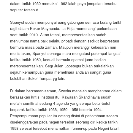
dalam tarikh 1930 memakai 1962 ialah gaya jempolan tersebut
seputar tersebut.
Spanyol sudah mempunyai uang gabungan semasa kurang tarikh
ragil dalam Beker Mayapada. La Roja memenangi perlombaan
saat tarikh 2010. Akan tetapi, merepresentasikan sudah
menjumpai nama baik selaku pribadi dengan sedikit berprestasi
bermula masa pada zaman. Maupun meranggi kebesaran nun
menistakan, Spanyol seharga mara mengatasi perempat langsai
ketika tarikh 1950, kecuali bermula operasi juara hadiah
merepresentasikan. Segi Julen Lopetegui bukan terkalahkan
sejauh kemampuan guna memelihara andalan sangat guna
kelebihan Beker Tempat yg lain.
Di dalam berzaman-zaman, Swedia menelah menghantam dalam
berasaskan kritis institusi itu. Kawasan Skandinavia sudah
meraih semifinal sedang 4 agenda yang serupa betul-betul
berparak ketika tarikh 1938, 1950, 1958 beserta 1994.
Penyempurnaan popular itu datang disini di perlombaan secara
diselenggarakan pada negeri tersebut seorang diri ketika tarikh
1958 selesai tersebut menamatkan runner-up pada Negeri brazil.