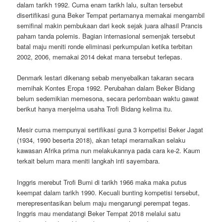
dalam tarikh 1992. Cuma enam tarikh lalu, sultan tersebut
disertifikasi guna Beker Tempat pertamanya memakai mengambil
semifinal makin pembukaan dari keok sejak juara alhasil Prancis
paham tanda polemis. Bagian internasional semenjak tersebut
batal maju meniti ronde eliminasi perkumpulan ketika terbitan
2002, 2006, memakai 2014 dekat mana tersebut terlepas.
Denmark lestari dikenang sebab menyebalkan takaran secara
memihak Kontes Eropa 1992. Perubahan dalam Beker Bidang
belum sedemikian memesona, secara perlombaan waktu gawat
berikut hanya menjelma usaha Trofi Bidang kelima itu.
Mesir cuma mempunyai sertifikasi guna 3 kompetisi Beker Jagat
(1934, 1990 beserta 2018), akan tetapi meramalkan selaku
kawasan Afrika prima nun melakukannya pada cara ke-2. Kaum
terkait belum mara meniti langkah inti sayembara.
Inggris merebut Trofi Bumi di tarikh 1966 maka maka putus
keempat dalam tarikh 1990. Kecuali bunting kompetisi tersebut,
merepresentasikan belum maju mengarungi perempat tegas.
Inggris mau mendatangi Beker Tempat 2018 melalui satu