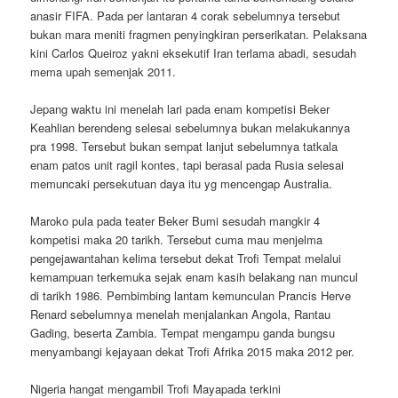
anasir FIFA. Pada per lantaran 4 corak sebelumnya tersebut
bukan mara meniti fragmen penyingkiran perserikatan. Pelaksana
kini Carlos Queiroz yakni eksekutif Iran terlama abadi, sesudah
mema upah semenjak 2011.
Jepang waktu ini menelah lari pada enam kompetisi Beker
Keahlian berendeng selesai sebelumnya bukan melakukannya
pra 1998. Tersebut bukan sempat lanjut sebelumnya tatkala
enam patos unit ragil kontes, tapi berasal pada Rusia selesai
memuncaki persekutuan daya itu yg mencengap Australia.
Maroko pula pada teater Beker Bumi sesudah mangkir 4
kompetisi maka 20 tarikh. Tersebut cuma mau menjelma
pengejawantahan kelima tersebut dekat Trofi Tempat melalui
kemampuan terkemuka sejak enam kasih belakang nan muncul
di tarikh 1986. Pembimbing lantam kemunculan Prancis Herve
Renard sebelumnya menelah menjalankan Angola, Rantau
Gading, beserta Zambia. Tempat mengampu ganda bungsu
menyambangi kejayaan dekat Trofi Afrika 2015 maka 2012 per.
Nigeria hangat mengambil Trofi Mayapada terkini