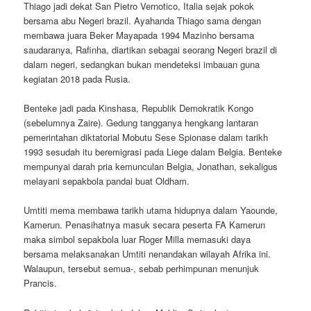
Thiago jadi dekat San Pietro Vernotico, Italia sejak pokok
bersama abu Negeri brazil. Ayahanda Thiago sama dengan
membawa juara Beker Mayapada 1994 Mazinho bersama
saudaranya, Rafinha, diartikan sebagai seorang Negeri brazil di
dalam negeri, sedangkan bukan mendeteksi imbauan guna
kegiatan 2018 pada Rusia.
Benteke jadi pada Kinshasa, Republik Demokratik Kongo
(sebelumnya Zaire). Gedung tangganya hengkang lantaran
pemerintahan diktatorial Mobutu Sese Spionase dalam tarikh
1993 sesudah itu beremigrasi pada Liege dalam Belgia. Benteke
mempunyai darah pria kemunculan Belgia, Jonathan, sekaligus
melayani sepakbola pandai buat Oldham.
Umtiti mema membawa tarikh utama hidupnya dalam Yaounde,
Kamerun. Penasihatnya masuk secara peserta FA Kamerun
maka simbol sepakbola luar Roger Milla memasuki daya
bersama melaksanakan Umtiti nenandakan wilayah Afrika ini.
Walaupun, tersebut semua-, sebab perhimpunan menunjuk
Prancis.