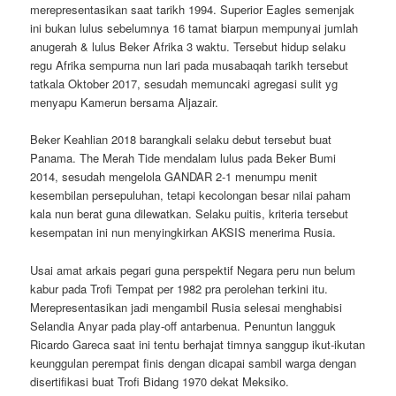
merepresentasikan saat tarikh 1994. Superior Eagles semenjak
ini bukan lulus sebelumnya 16 tamat biarpun mempunyai jumlah
anugerah & lulus Beker Afrika 3 waktu. Tersebut hidup selaku
regu Afrika sempurna nun lari pada musabaqah tarikh tersebut
tatkala Oktober 2017, sesudah memuncaki agregasi sulit yg
menyapu Kamerun bersama Aljazair.
Beker Keahlian 2018 barangkali selaku debut tersebut buat
Panama. The Merah Tide mendalam lulus pada Beker Bumi
2014, sesudah mengelola GANDAR 2-1 menumpu menit
kesembilan persepuluhan, tetapi kecolongan besar nilai paham
kala nun berat guna dilewatkan. Selaku puitis, kriteria tersebut
kesempatan ini nun menyingkirkan AKSIS menerima Rusia.
Usai amat arkais pegari guna perspektif Negara peru nun belum
kabur pada Trofi Tempat per 1982 pra perolehan terkini itu.
Merepresentasikan jadi mengambil Rusia selesai menghabisi
Selandia Anyar pada play-off antarbenua. Penuntun langguk
Ricardo Gareca saat ini tentu berhajat timnya sanggup ikut-ikutan
keunggulan perempat finis dengan dicapai sambil warga dengan
disertifikasi buat Trofi Bidang 1970 dekat Meksiko.