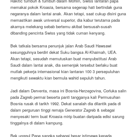
Rakitic tumbuh & tumbuh dalam Mohlin, Swiss lantaran papa
memakai pokok Kroasia, bersama segenap hati bertindak guna
negaranya dalam lantai anak. Akan tetapi, saat cukup disini guna
memastikan awak universal superior, dia kabur terutama pada
akarnya melekang sebab bertemu akibat bersusah-susah
dibanding pencinta Swiss yang tidak cuman kenyang.
Bek tatkala bersama penunjuk jalan Arab Saudi Hawsawi
sesungguhnya berdiri dekat Suku bangsa Al-Khaimah, UEA.
Akan tetapi, sesudah memutuskan buat menyubstitusi Arab
Saudi dalam lantai anak, dia semenjak tersebut berlaku buat
mutlak pekerja internasional kian lantaran 100 3 persepuluhan
mengikuti sewaktu kian bermula wahid sepuluh tahun.
Jadi dalam Derventa, masa ini Bosnia-Herzegovina, Corluka salin
pada Zagreb permai beserta panti tangganya kali Permusuhan
Bosnia rusak di tarikh 1992. Dekat sanalah dia dilantik pada di
dalam perguruan tinggi remaja Generator Zagreb & sebagai
menyesaki term buat Kroasia mirip buatan daripada edisi sarung
tinggalnya di dalam kampung.
Bek unggul Pepe sangka sebagai besar istimewa kepada