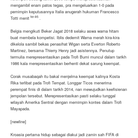
mengambil enam patos tegas, pra mengeluarkan 1-0 pada
pemimpin keputusannya Italia anugerah hukuman Francesco
ke-95
Totti menit
.
Belgia mengikuti Beker Jagat 2018 selaku aswa warna hitam
buat membela kompetisi. Iblis dedemit Warna merah kira-kira
dikelola sambil bekas penasihat Wigan serta Everton Roberto
Martinez, bersama Thierry Henry jadi asistennya. Penutup
termulia merepresentasikan pada Trofi Bumi muncul dalam tarikh
1986 kala merepresentasikan berhenti dekat sarung keempat.
Corak musabaqah itu bakal menjelma keempat kalinya Kosta
Rika terlibat pada Trofi Tempat. Longgar Ticos menerima
perempat finis di dalam tarikh 2014, nan mewujudkan keefisienan
jempolan tersebut. Merepresentasikan pasti selaku tunggal
wilayah Amerika Sentral dengan memimpin kontes dalam Trofi
Mayapada.
[newline]
Kroasia pertama hidup sebagai diakui jadi zamin sah FIFA di