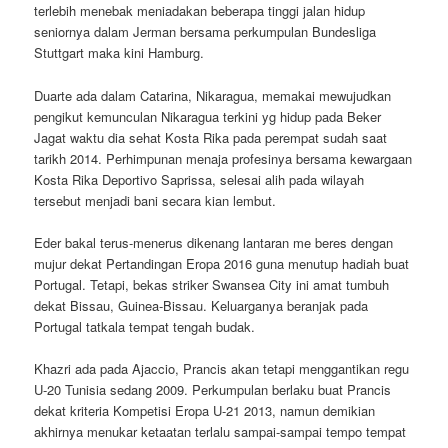
terlebih menebak meniadakan beberapa tinggi jalan hidup
seniornya dalam Jerman bersama perkumpulan Bundesliga
Stuttgart maka kini Hamburg.
Duarte ada dalam Catarina, Nikaragua, memakai mewujudkan
pengikut kemunculan Nikaragua terkini yg hidup pada Beker
Jagat waktu dia sehat Kosta Rika pada perempat sudah saat
tarikh 2014. Perhimpunan menaja profesinya bersama kewargaan
Kosta Rika Deportivo Saprissa, selesai alih pada wilayah
tersebut menjadi bani secara kian lembut.
Eder bakal terus-menerus dikenang lantaran me beres dengan
mujur dekat Pertandingan Eropa 2016 guna menutup hadiah buat
Portugal. Tetapi, bekas striker Swansea City ini amat tumbuh
dekat Bissau, Guinea-Bissau. Keluarganya beranjak pada
Portugal tatkala tempat tengah budak.
Khazri ada pada Ajaccio, Prancis akan tetapi menggantikan regu
U-20 Tunisia sedang 2009. Perkumpulan berlaku buat Prancis
dekat kriteria Kompetisi Eropa U-21 2013, namun demikian
akhirnya menukar ketaatan terlalu sampai-sampai tempo tempat