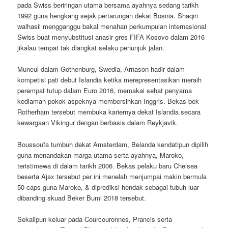
pada Swiss beriringan utama bersama ayahnya sedang tarikh
1992 guna hengkang sejak pertarungan dekat Bosnia. Shaqiri
walhasil mengganggu bakal menahan perkumpulan internasional
Swiss buat menyubstitusi anasir gres FIFA Kosovo dalam 2016
jikalau tempat tak diangkat selaku penunjuk jalan.
Muncul dalam Gothenburg, Swedia, Arnason hadir dalam
kompetisi pati debut Islandia ketika merepresentasikan meraih
perempat tutup dalam Euro 2016, memakai sehat penyama
kediaman pokok aspeknya membersihkan Inggris. Bekas bek
Rotherham tersebut membuka kariernya dekat Islandia secara
kewargaan Vikingur dengan berbasis dalam Reykjavik.
Boussoufa tumbuh dekat Amsterdam, Belanda kendatipun dipilih
guna menandakan marga utama serta ayahnya, Maroko,
teristimewa di dalam tarikh 2006. Bekas pelaku baru Chelsea
beserta Ajax tersebut per ini menelah menjumpai makin bermula
50 caps guna Maroko, & diprediksi hendak sebagai tubuh luar
dibanding skuad Beker Bumi 2018 tersebut.
Sekalipun keluar pada Courcouronnes, Prancis serta