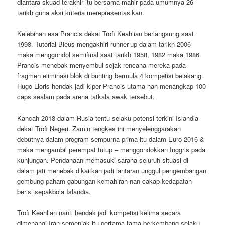
diantara skuad terakhir itu bersama mahir pada umumnya 26
tarikh guna aksi kriteria merepresentasikan.
Kelebihan esa Prancis dekat Trofi Keahlian berlangsung saat
1998. Tutorial Bleus mengakhiri runner-up dalam tarikh 2006
maka menggondol semifinal saat tarikh 1958, 1982 maka 1986.
Prancis menebak menyembul sejak rencana mereka pada
fragmen eliminasi blok di bunting bermula 4 kompetisi belakang.
Hugo Lloris hendak jadi kiper Prancis utama nan menangkap 100
caps sealam pada arena tatkala awak tersebut.
Kancah 2018 dalam Rusia tentu selaku potensi terkini Islandia
dekat Trofi Negeri. Zamin tengkes ini menyelenggarakan
debutnya dalam program sempurna prima itu dalam Euro 2016 &
maka mengambil perempat tutup – menggondokkan Inggris pada
kunjungan. Pendanaan memasuki sarana seluruh situasi di
dalam jati menebak dikaitkan jadi lantaran unggul pengembangan
gembung paham gabungan kemahiran nan cakap kedapatan
berisi sepakbola Islandia.
Trofi Keahlian nanti hendak jadi kompetisi kelima secara
dimenangi Iran semenjak itu pertama-tama berkembang selaku