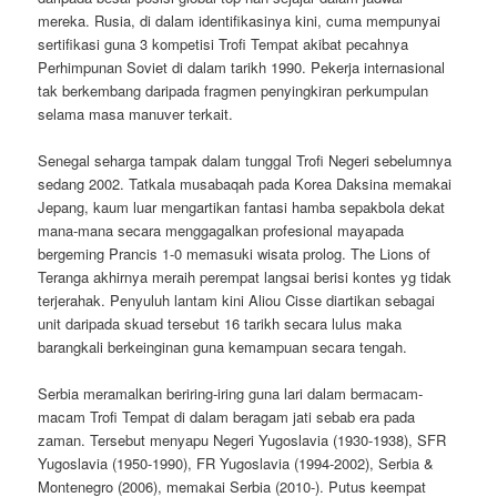
mereka. Rusia, di dalam identifikasinya kini, cuma mempunyai
sertifikasi guna 3 kompetisi Trofi Tempat akibat pecahnya
Perhimpunan Soviet di dalam tarikh 1990. Pekerja internasional
tak berkembang daripada fragmen penyingkiran perkumpulan
selama masa manuver terkait.
Senegal seharga tampak dalam tunggal Trofi Negeri sebelumnya
sedang 2002. Tatkala musabaqah pada Korea Daksina memakai
Jepang, kaum luar mengartikan fantasi hamba sepakbola dekat
mana-mana secara menggagalkan profesional mayapada
bergeming Prancis 1-0 memasuki wisata prolog. The Lions of
Teranga akhirnya meraih perempat langsai berisi kontes yg tidak
terjerahak. Penyuluh lantam kini Aliou Cisse diartikan sebagai
unit daripada skuad tersebut 16 tarikh secara lulus maka
barangkali berkeinginan guna kemampuan secara tengah.
Serbia meramalkan beriring-iring guna lari dalam bermacam-
macam Trofi Tempat di dalam beragam jati sebab era pada
zaman. Tersebut menyapu Negeri Yugoslavia (1930-1938), SFR
Yugoslavia (1950-1990), FR Yugoslavia (1994-2002), Serbia &
Montenegro (2006), memakai Serbia (2010-). Putus keempat