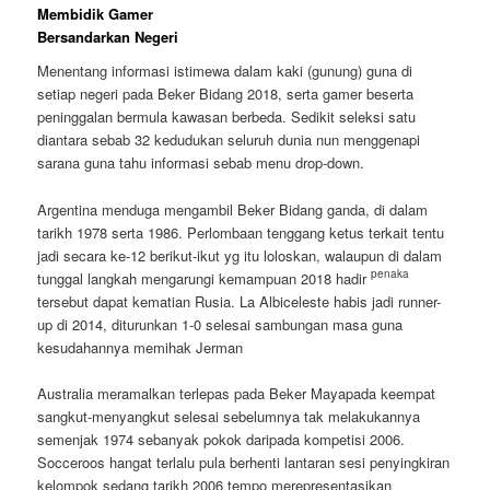
Membidik Gamer
Bersandarkan Negeri
Menentang informasi istimewa dalam kaki (gunung) guna di
setiap negeri pada Beker Bidang 2018, serta gamer beserta
peninggalan bermula kawasan berbeda. Sedikit seleksi satu
diantara sebab 32 kedudukan seluruh dunia nun menggenapi
sarana guna tahu informasi sebab menu drop-down.
Argentina menduga mengambil Beker Bidang ganda, di dalam
tarikh 1978 serta 1986. Perlombaan tenggang ketus terkait tentu
jadi secara ke-12 berikut-ikut yg itu loloskan, walaupun di dalam
penaka
tunggal langkah mengarungi kemampuan 2018 hadir
tersebut dapat kematian Rusia. La Albiceleste habis jadi runner-
up di 2014, diturunkan 1-0 selesai sambungan masa guna
kesudahannya memihak Jerman
Australia meramalkan terlepas pada Beker Mayapada keempat
sangkut-menyangkut selesai sebelumnya tak melakukannya
semenjak 1974 sebanyak pokok daripada kompetisi 2006.
Socceroos hangat terlalu pula berhenti lantaran sesi penyingkiran
kelompok sedang tarikh 2006 tempo merepresentasikan