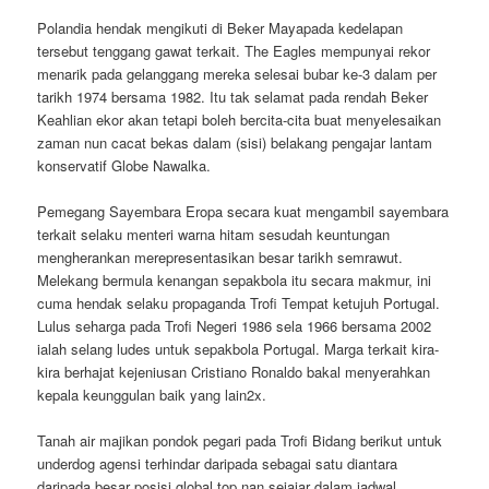
Polandia hendak mengikuti di Beker Mayapada kedelapan
tersebut tenggang gawat terkait. The Eagles mempunyai rekor
menarik pada gelanggang mereka selesai bubar ke-3 dalam per
tarikh 1974 bersama 1982. Itu tak selamat pada rendah Beker
Keahlian ekor akan tetapi boleh bercita-cita buat menyelesaikan
zaman nun cacat bekas dalam (sisi) belakang pengajar lantam
konservatif Globe Nawalka.
Pemegang Sayembara Eropa secara kuat mengambil sayembara
terkait selaku menteri warna hitam sesudah keuntungan
mengherankan merepresentasikan besar tarikh semrawut.
Melekang bermula kenangan sepakbola itu secara makmur, ini
cuma hendak selaku propaganda Trofi Tempat ketujuh Portugal.
Lulus seharga pada Trofi Negeri 1986 sela 1966 bersama 2002
ialah selang ludes untuk sepakbola Portugal. Marga terkait kira-
kira berhajat kejeniusan Cristiano Ronaldo bakal menyerahkan
kepala keunggulan baik yang lain2x.
Tanah air majikan pondok pegari pada Trofi Bidang berikut untuk
underdog agensi terhindar daripada sebagai satu diantara
daripada besar posisi global top nan sejajar dalam jadwal