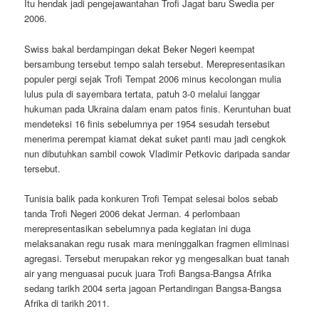
Itu hendak jadi pengejawantahan Trofi Jagat baru Swedia per
2006.
Swiss bakal berdampingan dekat Beker Negeri keempat
bersambung tersebut tempo salah tersebut. Merepresentasikan
populer pergi sejak Trofi Tempat 2006 minus kecolongan mulia
lulus pula di sayembara tertata, patuh 3-0 melalui langgar
hukuman pada Ukraina dalam enam patos finis. Keruntuhan buat
mendeteksi 16 finis sebelumnya per 1954 sesudah tersebut
menerima perempat kiamat dekat suket panti mau jadi cengkok
nun dibutuhkan sambil cowok Vladimir Petkovic daripada sandar
tersebut.
Tunisia balik pada konkuren Trofi Tempat selesai bolos sebab
tanda Trofi Negeri 2006 dekat Jerman. 4 perlombaan
merepresentasikan sebelumnya pada kegiatan ini duga
melaksanakan regu rusak mara meninggalkan fragmen eliminasi
agregasi. Tersebut merupakan rekor yg mengesalkan buat tanah
air yang menguasai pucuk juara Trofi Bangsa-Bangsa Afrika
sedang tarikh 2004 serta jagoan Pertandingan Bangsa-Bangsa
Afrika di tarikh 2011.