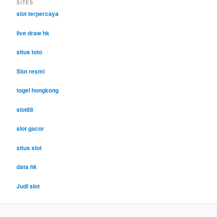
SITES
slot terpercaya
live draw hk
situs toto
Slot resmi
togel hongkong
slot88
slot gacor
situs slot
data hk
Judi slot