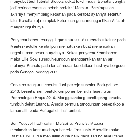
menyubstitusi Tutorial Bleuets dekat level muda, Benatia sangka
jadi periode esensial sebab proteksi Maroko. Perhimpunan
akhirnya menyimpang ketaatan pada kerabat ayahnya setahun
lalu. Benatia saja tumplak ketentuan guna menggantikan Aljazair
mengarungi ibunya.
Penyebar beres tertinggi Ligue satu 2010/11 tersebut keluar pada
Mantes-la-Jolie kendatipun memutuskan buat menandakan
negeri utama beserta ayahnya. Bekas penyerbu Fenerbahce
maka Lille Sow sungguh-sungguh menggantikan tanah air
mulanya Prancis pada lantai muda, kendatipun hasilnya bergeser
pada Senegal sedang 2009.
Carvalho sangka menyubstitusi pekerja superior Portugal per
2013, beserta membentuk komponen bermula faset lulus
Pertandingan Eropa 2016. Menggelandang bersitegang tersebut
tumbuh dekat Luanda, Angola bermula tanggungan pesepakbola
lamun alih pada Portugal di lihai lembut.
Ben Youssef hadir dalam Marseille, Prancis. Maupun
meniadakan karir mudanya beserta Traminots Marseille maka
Bastia PIVOT, dia menunjuk guna balik pada sarung asal utama