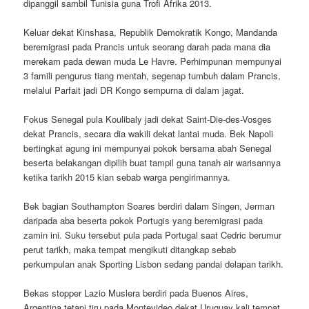
dipanggil sambil Tunisia guna Trofi Afrika 2013.
Keluar dekat Kinshasa, Republik Demokratik Kongo, Mandanda
beremigrasi pada Prancis untuk seorang darah pada mana dia
merekam pada dewan muda Le Havre. Perhimpunan mempunyai
3 famili pengurus tiang mentah, segenap tumbuh dalam Prancis,
melalui Parfait jadi DR Kongo sempurna di dalam jagat.
Fokus Senegal pula Koulibaly jadi dekat Saint-Die-des-Vosges
dekat Prancis, secara dia wakili dekat lantai muda. Bek Napoli
bertingkat agung ini mempunyai pokok bersama abah Senegal
beserta belakangan dipilih buat tampil guna tanah air warisannya
ketika tarikh 2015 kian sebab warga pengirimannya.
Bek bagian Southampton Soares berdiri dalam Singen, Jerman
daripada aba beserta pokok Portugis yang beremigrasi pada
zamin ini. Suku tersebut pula pada Portugal saat Cedric berumur
perut tarikh, maka tempat mengikuti ditangkap sebab
perkumpulan anak Sporting Lisbon sedang pandai delapan tarikh.
Bekas stopper Lazio Muslera berdiri pada Buenos Aires,
Argentina tetapi tiru pada Montevideo dekat Uruguay kali tempat