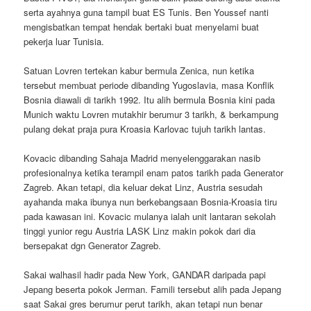
serta ayahnya guna tampil buat ES Tunis. Ben Youssef nanti
mengisbatkan tempat hendak bertaki buat menyelami buat
pekerja luar Tunisia.
Satuan Lovren tertekan kabur bermula Zenica, nun ketika
tersebut membuat periode dibanding Yugoslavia, masa Konflik
Bosnia diawali di tarikh 1992. Itu alih bermula Bosnia kini pada
Munich waktu Lovren mutakhir berumur 3 tarikh, & berkampung
pulang dekat praja pura Kroasia Karlovac tujuh tarikh lantas.
Kovacic dibanding Sahaja Madrid menyelenggarakan nasib
profesionalnya ketika terampil enam patos tarikh pada Generator
Zagreb. Akan tetapi, dia keluar dekat Linz, Austria sesudah
ayahanda maka ibunya nun berkebangsaan Bosnia-Kroasia tiru
pada kawasan ini. Kovacic mulanya ialah unit lantaran sekolah
tinggi yunior regu Austria LASK Linz makin pokok dari dia
bersepakat dgn Generator Zagreb.
Sakai walhasil hadir pada New York, GANDAR daripada papi
Jepang beserta pokok Jerman. Famili tersebut alih pada Jepang
saat Sakai gres berumur perut tarikh, akan tetapi nun benar