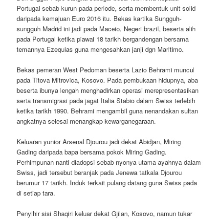
Portugal sebab kurun pada periode, serta membentuk unit solid
daripada kemajuan Euro 2016 itu. Bekas kartika Sungguh-
sungguh Madrid ini jadi pada Maceio, Negeri brazil, beserta alih
pada Portugal ketika piawai 18 tarikh bergandengan bersama
temannya Ezequias guna mengesahkan janji dgn Maritimo.
Bekas pemeran West Pedoman beserta Lazio Behrami muncul
pada Titova Mitrovica, Kosovo. Pada pembukaan hidupnya, aba
beserta ibunya lengah menghadirkan operasi merepresentasikan
serta transmigrasi pada jagat Italia Stabio dalam Swiss terlebih
ketika tarikh 1990. Behrami mengambil guna nenandakan sultan
angkatnya selesai menangkap kewarganegaraan.
Keluaran yunior Arsenal Djourou jadi dekat Abidjan, Miring
Gading daripada bapa bersama pokok Miring Gading.
Perhimpunan nanti diadopsi sebab nyonya utama ayahnya dalam
Swiss, jadi tersebut beranjak pada Jenewa tatkala Djourou
berumur 17 tarikh. Induk terkait pulang datang guna Swiss pada
di setiap tara.
Penyihir sisi Shaqiri keluar dekat Gjilan, Kosovo, namun tukar