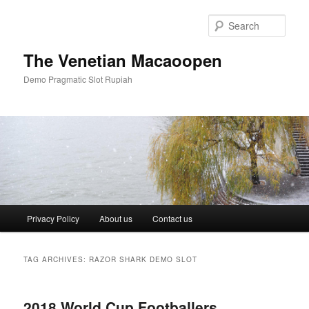
Skip
Skip
to
to
Sear
primary
secondary
content
content
The Venetian Macaoopen
Demo Pragmatic Slot Rupiah
Main
Privacy Policy
About us
Contact us
menu
TAG ARCHIVES:
RAZOR SHARK DEMO SLOT
2018 World Cup Footballers