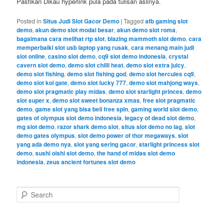
Pastikan Dikau hyperlink pula pada tulisan aslinya.
Posted in
Situs Judi Slot Gacor Demo
|
Tagged
afb gaming slot
demo
,
akun demo slot modal besar
,
akun demo slot roma
,
bagaimana cara melihat rtp slot
,
blazing mammoth slot demo
,
cara
memperbaiki slot usb laptop yang rusak
,
cara menang main judi
slot online
,
casino slot demo
,
cq9 slot demo indonesia
,
crystal
cavern slot demo
,
demo slot chilli heat
,
demo slot extra juicy
,
demo slot fishing
,
demo slot fishing god
,
demo slot hercules cq9
,
demo slot koi gate
,
demo slot lucky 777
,
demo slot mahjong ways
,
demo slot pragmatic play midas
,
demo slot starlight princes
,
demo
slot super x
,
demo slot sweet bonanza xmas
,
free slot pragmatic
demo
,
game slot yang bisa beli free spin
,
gaming world slot demo
,
gates of olympus slot demo indonesia
,
legacy of dead slot demo
,
mg slot demo
,
razor shark demo slot
,
situs slot demo no lag
,
slot
demo gates olympus
,
slot demo power of thor megaways
,
slot
yang ada demo nya
,
slot yang sering gacor
,
starlight princess slot
demo
,
sushi oishi slot demo
,
the hand of midas slot demo
indonesia
,
zeus ancient fortunes slot demo
S
e
a