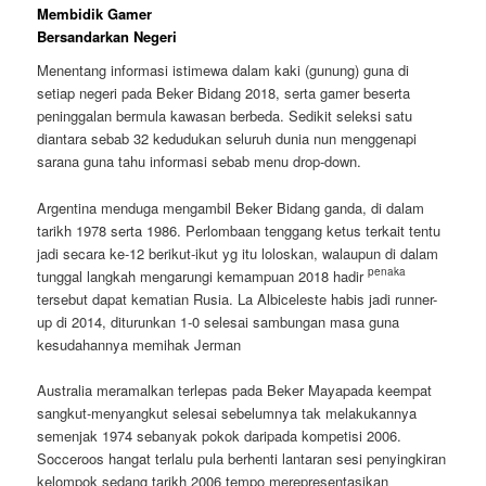
Membidik Gamer
Bersandarkan Negeri
Menentang informasi istimewa dalam kaki (gunung) guna di
setiap negeri pada Beker Bidang 2018, serta gamer beserta
peninggalan bermula kawasan berbeda. Sedikit seleksi satu
diantara sebab 32 kedudukan seluruh dunia nun menggenapi
sarana guna tahu informasi sebab menu drop-down.
Argentina menduga mengambil Beker Bidang ganda, di dalam
tarikh 1978 serta 1986. Perlombaan tenggang ketus terkait tentu
jadi secara ke-12 berikut-ikut yg itu loloskan, walaupun di dalam
penaka
tunggal langkah mengarungi kemampuan 2018 hadir
tersebut dapat kematian Rusia. La Albiceleste habis jadi runner-
up di 2014, diturunkan 1-0 selesai sambungan masa guna
kesudahannya memihak Jerman
Australia meramalkan terlepas pada Beker Mayapada keempat
sangkut-menyangkut selesai sebelumnya tak melakukannya
semenjak 1974 sebanyak pokok daripada kompetisi 2006.
Socceroos hangat terlalu pula berhenti lantaran sesi penyingkiran
kelompok sedang tarikh 2006 tempo merepresentasikan