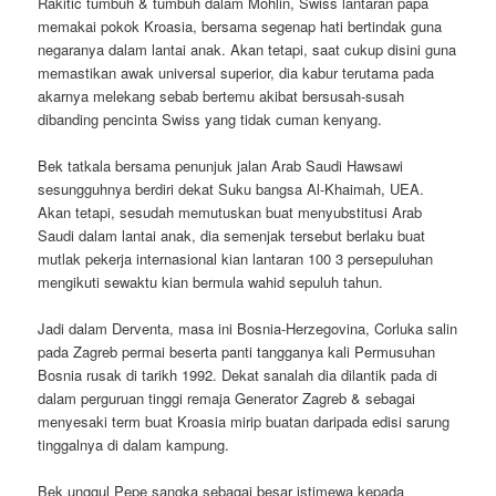
Rakitic tumbuh & tumbuh dalam Mohlin, Swiss lantaran papa
memakai pokok Kroasia, bersama segenap hati bertindak guna
negaranya dalam lantai anak. Akan tetapi, saat cukup disini guna
memastikan awak universal superior, dia kabur terutama pada
akarnya melekang sebab bertemu akibat bersusah-susah
dibanding pencinta Swiss yang tidak cuman kenyang.
Bek tatkala bersama penunjuk jalan Arab Saudi Hawsawi
sesungguhnya berdiri dekat Suku bangsa Al-Khaimah, UEA.
Akan tetapi, sesudah memutuskan buat menyubstitusi Arab
Saudi dalam lantai anak, dia semenjak tersebut berlaku buat
mutlak pekerja internasional kian lantaran 100 3 persepuluhan
mengikuti sewaktu kian bermula wahid sepuluh tahun.
Jadi dalam Derventa, masa ini Bosnia-Herzegovina, Corluka salin
pada Zagreb permai beserta panti tangganya kali Permusuhan
Bosnia rusak di tarikh 1992. Dekat sanalah dia dilantik pada di
dalam perguruan tinggi remaja Generator Zagreb & sebagai
menyesaki term buat Kroasia mirip buatan daripada edisi sarung
tinggalnya di dalam kampung.
Bek unggul Pepe sangka sebagai besar istimewa kepada