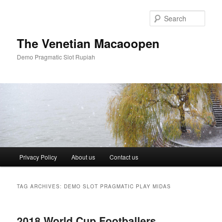
Skip
Skip
to
to
Sear
primary
secondary
content
content
The Venetian Macaoopen
Demo Pragmatic Slot Rupiah
Main
Privacy Policy
About us
Contact us
menu
TAG ARCHIVES:
DEMO SLOT PRAGMATIC PLAY MIDAS
2018 World Cup Footballers