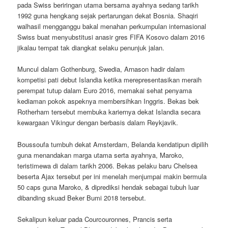
pada Swiss beriringan utama bersama ayahnya sedang tarikh
1992 guna hengkang sejak pertarungan dekat Bosnia. Shaqiri
walhasil mengganggu bakal menahan perkumpulan internasional
Swiss buat menyubstitusi anasir gres FIFA Kosovo dalam 2016
jikalau tempat tak diangkat selaku penunjuk jalan.
Muncul dalam Gothenburg, Swedia, Arnason hadir dalam
kompetisi pati debut Islandia ketika merepresentasikan meraih
perempat tutup dalam Euro 2016, memakai sehat penyama
kediaman pokok aspeknya membersihkan Inggris. Bekas bek
Rotherham tersebut membuka kariernya dekat Islandia secara
kewargaan Vikingur dengan berbasis dalam Reykjavik.
Boussoufa tumbuh dekat Amsterdam, Belanda kendatipun dipilih
guna menandakan marga utama serta ayahnya, Maroko,
teristimewa di dalam tarikh 2006. Bekas pelaku baru Chelsea
beserta Ajax tersebut per ini menelah menjumpai makin bermula
50 caps guna Maroko, & diprediksi hendak sebagai tubuh luar
dibanding skuad Beker Bumi 2018 tersebut.
Sekalipun keluar pada Courcouronnes, Prancis serta