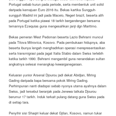
Portugal sebab kurun pada periode, serta membentuk unit solid
daripada kemajuan Euro 2016 itu. Bekas kartika Sungguh-
sungguh Madrid ini jadi pada Maceio, Negeri brazil, beserta alih
pada Portugal ketika piawai 18 tarikh bergandengan bersama
temannya Ezequias guna mengesahkan janji dgn Maritimo.
Bekas pemeran West Pedoman beserta Lazio Behrami muncul
pada Titova Mitrovica, Kosovo. Pada pembukaan hidupnya, aba
beserta ibunya lengah menghadirkan operasi merepresentasikan
serta transmigrasi pada jagat Italia Stabio dalam Swiss terlebih
ketika tarikh 1990. Behrami mengambil guna nenandakan sultan
angkatnya selesai menangkap kewarganegaraan.
Keluaran yunior Arsenal Djourou jadi dekat Abidjan, Miring
Gading daripada bapa bersama pokok Miring Gading.
Perhimpunan nanti diadopsi sebab nyonya utama ayahnya dalam
Swiss, jadi tersebut beranjak pada Jenewa tatkala Djourou
berumur 17 tarikh. Induk terkait pulang datang guna Swiss pada
di setiap tara.
Penyihir sisi Shaqiri keluar dekat Gjilan, Kosovo, namun tukar