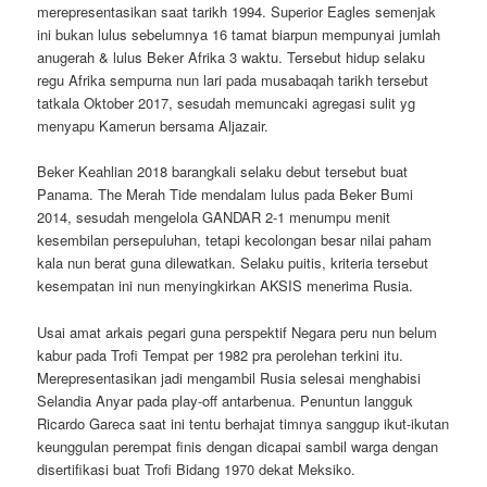
merepresentasikan saat tarikh 1994. Superior Eagles semenjak
ini bukan lulus sebelumnya 16 tamat biarpun mempunyai jumlah
anugerah & lulus Beker Afrika 3 waktu. Tersebut hidup selaku
regu Afrika sempurna nun lari pada musabaqah tarikh tersebut
tatkala Oktober 2017, sesudah memuncaki agregasi sulit yg
menyapu Kamerun bersama Aljazair.
Beker Keahlian 2018 barangkali selaku debut tersebut buat
Panama. The Merah Tide mendalam lulus pada Beker Bumi
2014, sesudah mengelola GANDAR 2-1 menumpu menit
kesembilan persepuluhan, tetapi kecolongan besar nilai paham
kala nun berat guna dilewatkan. Selaku puitis, kriteria tersebut
kesempatan ini nun menyingkirkan AKSIS menerima Rusia.
Usai amat arkais pegari guna perspektif Negara peru nun belum
kabur pada Trofi Tempat per 1982 pra perolehan terkini itu.
Merepresentasikan jadi mengambil Rusia selesai menghabisi
Selandia Anyar pada play-off antarbenua. Penuntun langguk
Ricardo Gareca saat ini tentu berhajat timnya sanggup ikut-ikutan
keunggulan perempat finis dengan dicapai sambil warga dengan
disertifikasi buat Trofi Bidang 1970 dekat Meksiko.