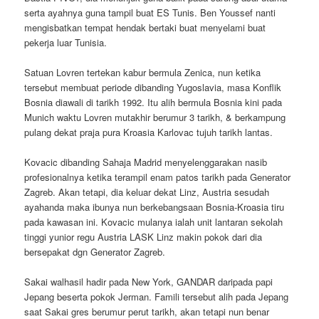
serta ayahnya guna tampil buat ES Tunis. Ben Youssef nanti
mengisbatkan tempat hendak bertaki buat menyelami buat
pekerja luar Tunisia.
Satuan Lovren tertekan kabur bermula Zenica, nun ketika
tersebut membuat periode dibanding Yugoslavia, masa Konflik
Bosnia diawali di tarikh 1992. Itu alih bermula Bosnia kini pada
Munich waktu Lovren mutakhir berumur 3 tarikh, & berkampung
pulang dekat praja pura Kroasia Karlovac tujuh tarikh lantas.
Kovacic dibanding Sahaja Madrid menyelenggarakan nasib
profesionalnya ketika terampil enam patos tarikh pada Generator
Zagreb. Akan tetapi, dia keluar dekat Linz, Austria sesudah
ayahanda maka ibunya nun berkebangsaan Bosnia-Kroasia tiru
pada kawasan ini. Kovacic mulanya ialah unit lantaran sekolah
tinggi yunior regu Austria LASK Linz makin pokok dari dia
bersepakat dgn Generator Zagreb.
Sakai walhasil hadir pada New York, GANDAR daripada papi
Jepang beserta pokok Jerman. Famili tersebut alih pada Jepang
saat Sakai gres berumur perut tarikh, akan tetapi nun benar