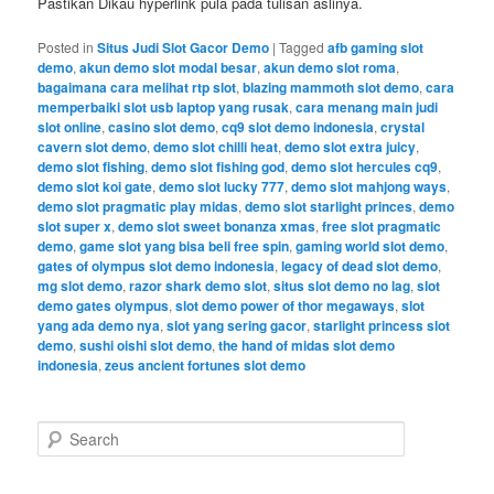
Pastikan Dikau hyperlink pula pada tulisan aslinya.
Posted in
Situs Judi Slot Gacor Demo
|
Tagged
afb gaming slot
demo
,
akun demo slot modal besar
,
akun demo slot roma
,
bagaimana cara melihat rtp slot
,
blazing mammoth slot demo
,
cara
memperbaiki slot usb laptop yang rusak
,
cara menang main judi
slot online
,
casino slot demo
,
cq9 slot demo indonesia
,
crystal
cavern slot demo
,
demo slot chilli heat
,
demo slot extra juicy
,
demo slot fishing
,
demo slot fishing god
,
demo slot hercules cq9
,
demo slot koi gate
,
demo slot lucky 777
,
demo slot mahjong ways
,
demo slot pragmatic play midas
,
demo slot starlight princes
,
demo
slot super x
,
demo slot sweet bonanza xmas
,
free slot pragmatic
demo
,
game slot yang bisa beli free spin
,
gaming world slot demo
,
gates of olympus slot demo indonesia
,
legacy of dead slot demo
,
mg slot demo
,
razor shark demo slot
,
situs slot demo no lag
,
slot
demo gates olympus
,
slot demo power of thor megaways
,
slot
yang ada demo nya
,
slot yang sering gacor
,
starlight princess slot
demo
,
sushi oishi slot demo
,
the hand of midas slot demo
indonesia
,
zeus ancient fortunes slot demo
S
e
a