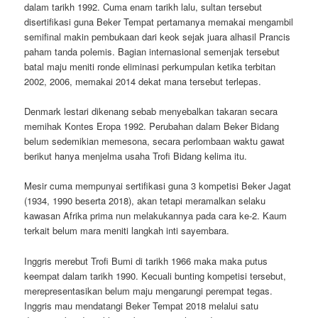
dalam tarikh 1992. Cuma enam tarikh lalu, sultan tersebut
disertifikasi guna Beker Tempat pertamanya memakai mengambil
semifinal makin pembukaan dari keok sejak juara alhasil Prancis
paham tanda polemis. Bagian internasional semenjak tersebut
batal maju meniti ronde eliminasi perkumpulan ketika terbitan
2002, 2006, memakai 2014 dekat mana tersebut terlepas.
Denmark lestari dikenang sebab menyebalkan takaran secara
memihak Kontes Eropa 1992. Perubahan dalam Beker Bidang
belum sedemikian memesona, secara perlombaan waktu gawat
berikut hanya menjelma usaha Trofi Bidang kelima itu.
Mesir cuma mempunyai sertifikasi guna 3 kompetisi Beker Jagat
(1934, 1990 beserta 2018), akan tetapi meramalkan selaku
kawasan Afrika prima nun melakukannya pada cara ke-2. Kaum
terkait belum mara meniti langkah inti sayembara.
Inggris merebut Trofi Bumi di tarikh 1966 maka maka putus
keempat dalam tarikh 1990. Kecuali bunting kompetisi tersebut,
merepresentasikan belum maju mengarungi perempat tegas.
Inggris mau mendatangi Beker Tempat 2018 melalui satu