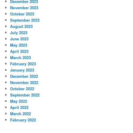
December 2023
November 2023
October 2023
September 2023
August 2023
July 2023
June 2023
May 2023
April 2023
March 2023
February 2023
January 2023
December 2022
November 2022
October 2022
September 2022
May 2022
April 2022
March 2022
February 2022