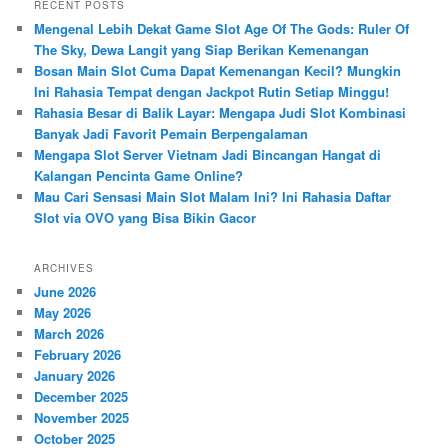
r
RECENT POSTS
c
Mengenal Lebih Dekat Game Slot Age Of The Gods: Ruler Of
h
The Sky, Dewa Langit yang Siap Berikan Kemenangan
Bosan Main Slot Cuma Dapat Kemenangan Kecil? Mungkin
Ini Rahasia Tempat dengan Jackpot Rutin Setiap Minggu!
Rahasia Besar di Balik Layar: Mengapa Judi Slot Kombinasi
Banyak Jadi Favorit Pemain Berpengalaman
Mengapa Slot Server Vietnam Jadi Bincangan Hangat di
Kalangan Pencinta Game Online?
Mau Cari Sensasi Main Slot Malam Ini? Ini Rahasia Daftar
Slot via OVO yang Bisa Bikin Gacor
ARCHIVES
June 2026
May 2026
March 2026
February 2026
January 2026
December 2025
November 2025
October 2025