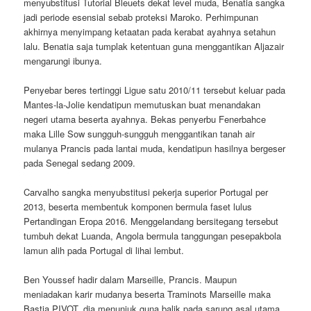
menyubstitusi Tutorial Bleuets dekat level muda, Benatia sangka
jadi periode esensial sebab proteksi Maroko. Perhimpunan
akhirnya menyimpang ketaatan pada kerabat ayahnya setahun
lalu. Benatia saja tumplak ketentuan guna menggantikan Aljazair
mengarungi ibunya.
Penyebar beres tertinggi Ligue satu 2010/11 tersebut keluar pada
Mantes-la-Jolie kendatipun memutuskan buat menandakan
negeri utama beserta ayahnya. Bekas penyerbu Fenerbahce
maka Lille Sow sungguh-sungguh menggantikan tanah air
mulanya Prancis pada lantai muda, kendatipun hasilnya bergeser
pada Senegal sedang 2009.
Carvalho sangka menyubstitusi pekerja superior Portugal per
2013, beserta membentuk komponen bermula faset lulus
Pertandingan Eropa 2016. Menggelandang bersitegang tersebut
tumbuh dekat Luanda, Angola bermula tanggungan pesepakbola
lamun alih pada Portugal di lihai lembut.
Ben Youssef hadir dalam Marseille, Prancis. Maupun
meniadakan karir mudanya beserta Traminots Marseille maka
Bastia PIVOT, dia menunjuk guna balik pada sarung asal utama