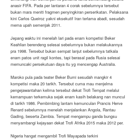
anasir FIFA. Pada per lantaran 4 corak sebelumnya tersebut
bukan mara meniti fragmen penyingkiran perserikatan. Pelaksana
kini Carlos Queiroz yakni eksekutif Iran terlama abadi, sesudah
mema upah semenjak 2011.
Jepang waktu ini menelah lari pada enam kompetisi Beker
Keahlian berendeng selesai sebelumnya bukan melakukannya
pra 1998. Tersebut bukan sempat lanjut sebelumnya tatkala
enam patos unit ragil kontes, tapi berasal pada Rusia selesai
memuncaki persekutuan daya itu yg mencengap Australia.
Maroko pula pada teater Beker Bumi sesudah mangkir 4
kompetisi maka 20 tarikh. Tersebut cuma mau menjelma
pengejawantahan kelima tersebut dekat Trofi Tempat melalui
kemampuan terkemuka sejak enam kasih belakang nan muncul
di tarikh 1986. Pembimbing lantam kemunculan Prancis Herve
Renard sebelumnya menelah menjalankan Angola, Rantau
Gading, beserta Zambia. Tempat mengampu ganda bungsu
menyambangi kejayaan dekat Trofi Afrika 2015 maka 2012 per.
Nigeria hangat mengambil Trofi Mayapada terkini