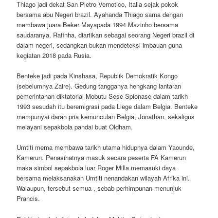
Thiago jadi dekat San Pietro Vernotico, Italia sejak pokok
bersama abu Negeri brazil. Ayahanda Thiago sama dengan
membawa juara Beker Mayapada 1994 Mazinho bersama
saudaranya, Rafinha, diartikan sebagai seorang Negeri brazil di
dalam negeri, sedangkan bukan mendeteksi imbauan guna
kegiatan 2018 pada Rusia.
Benteke jadi pada Kinshasa, Republik Demokratik Kongo
(sebelumnya Zaire). Gedung tangganya hengkang lantaran
pemerintahan diktatorial Mobutu Sese Spionase dalam tarikh
1993 sesudah itu beremigrasi pada Liege dalam Belgia. Benteke
mempunyai darah pria kemunculan Belgia, Jonathan, sekaligus
melayani sepakbola pandai buat Oldham.
Umtiti mema membawa tarikh utama hidupnya dalam Yaounde,
Kamerun. Penasihatnya masuk secara peserta FA Kamerun
maka simbol sepakbola luar Roger Milla memasuki daya
bersama melaksanakan Umtiti nenandakan wilayah Afrika ini.
Walaupun, tersebut semua-, sebab perhimpunan menunjuk
Prancis.