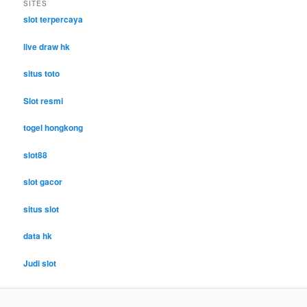
SITES
slot terpercaya
live draw hk
situs toto
Slot resmi
togel hongkong
slot88
slot gacor
situs slot
data hk
Judi slot