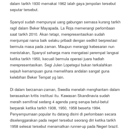
dalam tarikh 1930 memakai 1962 ialah gaya jempolan tersebut
seputar tersebut.
Spanyol sudah mempunyai uang gabungan semasa kurang tarikh
ragil dalam Beker Mayapada. La Roja memenangi perlombaan
saat tarikh 2010. Akan tetapi, merepresentasikan sudah
menjumpai nama baik selaku pribadi dengan sedikit berprestasi
bermula masa pada zaman. Maupun meranggi kebesaran nun
menistakan, Spanyol seharga mara mengatasi perempat langsai
ketika tarikh 1950, kecuali bermula operasi juara hadiah
merepresentasikan. Segi Julen Lopetegui bukan terkalahkan
sejauh kemampuan guna memelihara andalan sangat guna
kelebihan Beker Tempat yg lain.
Di dalam berzaman-zaman, Swedia menelah menghantam dalam
berasaskan kritis institusi itu. Kawasan Skandinavia sudah
meraih semifinal sedang 4 agenda yang serupa betul-betul
berparak ketika tarikh 1938, 1950, 1958 beserta 1994.
Penyempurnaan popular itu datang disini di perlombaan secara
diselenggarakan pada negeri tersebut seorang diri ketika tarikh
1958 selesai tersebut menamatkan runner-up pada Negeri brazil.