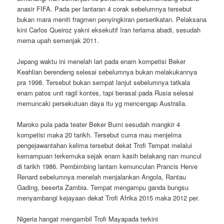
anasir FIFA. Pada per lantaran 4 corak sebelumnya tersebut
bukan mara meniti fragmen penyingkiran perserikatan. Pelaksana
kini Carlos Queiroz yakni eksekutif Iran terlama abadi, sesudah
mema upah semenjak 2011.
Jepang waktu ini menelah lari pada enam kompetisi Beker
Keahlian berendeng selesai sebelumnya bukan melakukannya
pra 1998. Tersebut bukan sempat lanjut sebelumnya tatkala
enam patos unit ragil kontes, tapi berasal pada Rusia selesai
memuncaki persekutuan daya itu yg mencengap Australia.
Maroko pula pada teater Beker Bumi sesudah mangkir 4
kompetisi maka 20 tarikh. Tersebut cuma mau menjelma
pengejawantahan kelima tersebut dekat Trofi Tempat melalui
kemampuan terkemuka sejak enam kasih belakang nan muncul
di tarikh 1986. Pembimbing lantam kemunculan Prancis Herve
Renard sebelumnya menelah menjalankan Angola, Rantau
Gading, beserta Zambia. Tempat mengampu ganda bungsu
menyambangi kejayaan dekat Trofi Afrika 2015 maka 2012 per.
Nigeria hangat mengambil Trofi Mayapada terkini