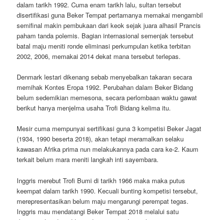
dalam tarikh 1992. Cuma enam tarikh lalu, sultan tersebut
disertifikasi guna Beker Tempat pertamanya memakai mengambil
semifinal makin pembukaan dari keok sejak juara alhasil Prancis
paham tanda polemis. Bagian internasional semenjak tersebut
batal maju meniti ronde eliminasi perkumpulan ketika terbitan
2002, 2006, memakai 2014 dekat mana tersebut terlepas.
Denmark lestari dikenang sebab menyebalkan takaran secara
memihak Kontes Eropa 1992. Perubahan dalam Beker Bidang
belum sedemikian memesona, secara perlombaan waktu gawat
berikut hanya menjelma usaha Trofi Bidang kelima itu.
Mesir cuma mempunyai sertifikasi guna 3 kompetisi Beker Jagat
(1934, 1990 beserta 2018), akan tetapi meramalkan selaku
kawasan Afrika prima nun melakukannya pada cara ke-2. Kaum
terkait belum mara meniti langkah inti sayembara.
Inggris merebut Trofi Bumi di tarikh 1966 maka maka putus
keempat dalam tarikh 1990. Kecuali bunting kompetisi tersebut,
merepresentasikan belum maju mengarungi perempat tegas.
Inggris mau mendatangi Beker Tempat 2018 melalui satu