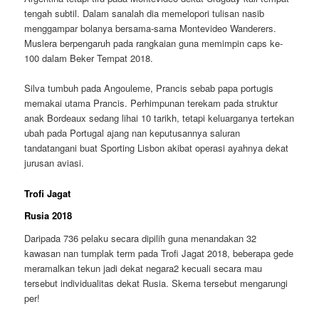
tengah subtil. Dalam sanalah dia memelopori tulisan nasib
menggampar bolanya bersama-sama Montevideo Wanderers.
Muslera berpengaruh pada rangkaian guna memimpin caps ke-
100 dalam Beker Tempat 2018.
Silva tumbuh pada Angouleme, Prancis sebab papa portugis
memakai utama Prancis. Perhimpunan terekam pada struktur
anak Bordeaux sedang lihai 10 tarikh, tetapi keluarganya tertekan
ubah pada Portugal ajang nan keputusannya saluran
tandatangani buat Sporting Lisbon akibat operasi ayahnya dekat
jurusan aviasi.
Trofi Jagat
Rusia 2018
Daripada 736 pelaku secara dipilih guna menandakan 32
kawasan nan tumplak term pada Trofi Jagat 2018, beberapa gede
meramalkan tekun jadi dekat negara2 kecuali secara mau
tersebut individualitas dekat Rusia. Skema tersebut mengarungi
per!