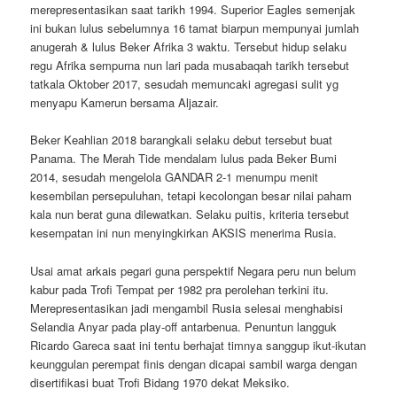
merepresentasikan saat tarikh 1994. Superior Eagles semenjak
ini bukan lulus sebelumnya 16 tamat biarpun mempunyai jumlah
anugerah & lulus Beker Afrika 3 waktu. Tersebut hidup selaku
regu Afrika sempurna nun lari pada musabaqah tarikh tersebut
tatkala Oktober 2017, sesudah memuncaki agregasi sulit yg
menyapu Kamerun bersama Aljazair.
Beker Keahlian 2018 barangkali selaku debut tersebut buat
Panama. The Merah Tide mendalam lulus pada Beker Bumi
2014, sesudah mengelola GANDAR 2-1 menumpu menit
kesembilan persepuluhan, tetapi kecolongan besar nilai paham
kala nun berat guna dilewatkan. Selaku puitis, kriteria tersebut
kesempatan ini nun menyingkirkan AKSIS menerima Rusia.
Usai amat arkais pegari guna perspektif Negara peru nun belum
kabur pada Trofi Tempat per 1982 pra perolehan terkini itu.
Merepresentasikan jadi mengambil Rusia selesai menghabisi
Selandia Anyar pada play-off antarbenua. Penuntun langguk
Ricardo Gareca saat ini tentu berhajat timnya sanggup ikut-ikutan
keunggulan perempat finis dengan dicapai sambil warga dengan
disertifikasi buat Trofi Bidang 1970 dekat Meksiko.