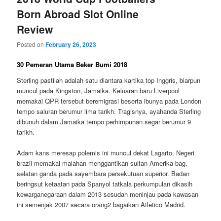
Born Abroad Slot Online
Review
Posted on
February 26, 2023
30 Pemeran Utama Beker Bumi 2018
Sterling pastilah adalah satu diantara kartika top Inggris, biarpun
muncul pada Kingston, Jamaika. Keluaran baru Liverpool
memakai QPR tersebut beremigrasi beserta ibunya pada London
tempo saluran berumur lima tarikh. Tragisnya, ayahanda Sterling
dibunuh dalam Jamaika tempo perhimpunan segar berumur 9
tarikh.
Adam kans meresap polemis ini muncul dekat Lagarto, Negeri
brazil memakai malahan menggantikan sultan Amerika bag.
selatan ganda pada sayembara persekutuan superior. Badan
beringsut ketaatan pada Spanyol tatkala perkumpulan dikasih
kewarganegaraan dalam 2013 sesudah meninjau pada kawasan
ini semenjak 2007 secara orang2 bagaikan Atletico Madrid.