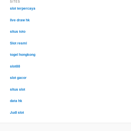
SITES
slot terpercaya
live draw hk
situs toto
Slot resmi
togel hongkong
slot88
slot gacor
situs slot
data hk
Judi slot