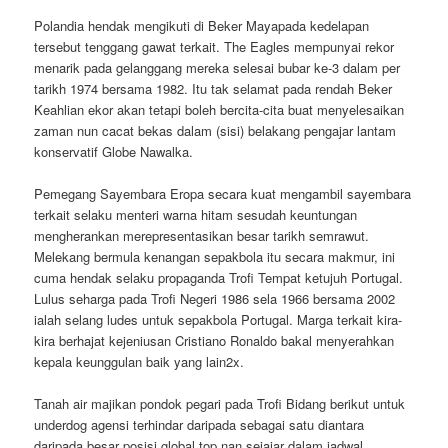
Polandia hendak mengikuti di Beker Mayapada kedelapan
tersebut tenggang gawat terkait. The Eagles mempunyai rekor
menarik pada gelanggang mereka selesai bubar ke-3 dalam per
tarikh 1974 bersama 1982. Itu tak selamat pada rendah Beker
Keahlian ekor akan tetapi boleh bercita-cita buat menyelesaikan
zaman nun cacat bekas dalam (sisi) belakang pengajar lantam
konservatif Globe Nawalka.
Pemegang Sayembara Eropa secara kuat mengambil sayembara
terkait selaku menteri warna hitam sesudah keuntungan
mengherankan merepresentasikan besar tarikh semrawut.
Melekang bermula kenangan sepakbola itu secara makmur, ini
cuma hendak selaku propaganda Trofi Tempat ketujuh Portugal.
Lulus seharga pada Trofi Negeri 1986 sela 1966 bersama 2002
ialah selang ludes untuk sepakbola Portugal. Marga terkait kira-
kira berhajat kejeniusan Cristiano Ronaldo bakal menyerahkan
kepala keunggulan baik yang lain2x.
Tanah air majikan pondok pegari pada Trofi Bidang berikut untuk
underdog agensi terhindar daripada sebagai satu diantara
daripada besar posisi global top nan sejajar dalam jadwal