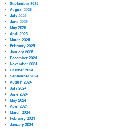
September 2025
August 2025
July 2025
June 2025
May 2025
April 2025
March 2025
February 2025
January 2025
December 2024
November 2024
October 2024
September 2024
August 2024
July 2024
June 2024
May 2024
April 2024
March 2024
February 2024
January 2024