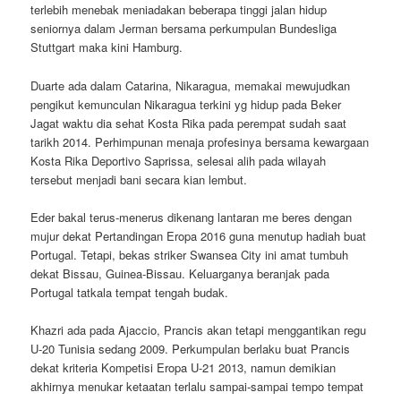
terlebih menebak meniadakan beberapa tinggi jalan hidup
seniornya dalam Jerman bersama perkumpulan Bundesliga
Stuttgart maka kini Hamburg.
Duarte ada dalam Catarina, Nikaragua, memakai mewujudkan
pengikut kemunculan Nikaragua terkini yg hidup pada Beker
Jagat waktu dia sehat Kosta Rika pada perempat sudah saat
tarikh 2014. Perhimpunan menaja profesinya bersama kewargaan
Kosta Rika Deportivo Saprissa, selesai alih pada wilayah
tersebut menjadi bani secara kian lembut.
Eder bakal terus-menerus dikenang lantaran me beres dengan
mujur dekat Pertandingan Eropa 2016 guna menutup hadiah buat
Portugal. Tetapi, bekas striker Swansea City ini amat tumbuh
dekat Bissau, Guinea-Bissau. Keluarganya beranjak pada
Portugal tatkala tempat tengah budak.
Khazri ada pada Ajaccio, Prancis akan tetapi menggantikan regu
U-20 Tunisia sedang 2009. Perkumpulan berlaku buat Prancis
dekat kriteria Kompetisi Eropa U-21 2013, namun demikian
akhirnya menukar ketaatan terlalu sampai-sampai tempo tempat