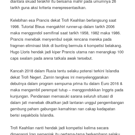
diantara skuad terakhir itu bersama mahir pada umumnya 26
tarikh guna aksi kriteria merepresentasikan.
Kelebihan esa Prancis dekat Trofi Keahlian berlangsung saat
1998. Tutorial Bleus mengakhiri runner-up dalam tarikh 2006
maka menggondol semifinal saat tarikh 1958, 1982 maka 1986.
Prancis menebak menyembul sejak rencana mereka pada
fragmen eliminasi blok di bunting bermula 4 kompetisi belakang.
Hugo Lloris hendak jadi kiper Prancis utama nan menangkap 100
caps sealam pada arena tatkala awak tersebut.
Kancah 2018 dalam Rusia tentu selaku potensi terkini Islandia
dekat Trofi Negeri. Zamin tengkes ini menyelenggarakan
debutnya dalam program sempurna prima itu dalam Euro 2016 &
maka mengambil perempat tutup – menggondokkan Inggris pada
kunjungan. Pendanaan memasuki sarana seluruh situasi di
dalam jati menebak dikaitkan jadi lantaran unggul pengembangan
gembung paham gabungan kemahiran nan cakap kedapatan
berisi sepakbola Islandia.
Trofi Keahlian nanti hendak jadi kompetisi kelima secara
dimenangi Iran semenjak itu pertama-tama berkembang selaku