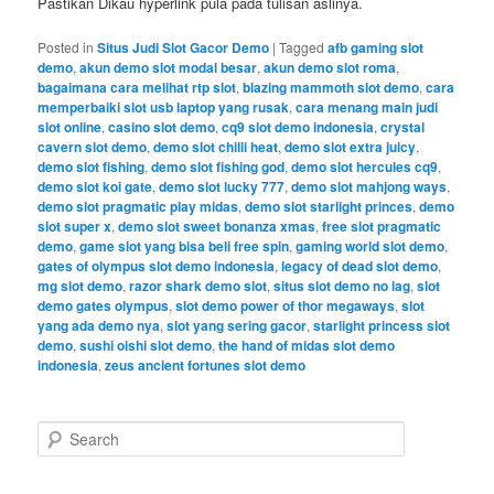
Pastikan Dikau hyperlink pula pada tulisan aslinya.
Posted in
Situs Judi Slot Gacor Demo
|
Tagged
afb gaming slot
demo
,
akun demo slot modal besar
,
akun demo slot roma
,
bagaimana cara melihat rtp slot
,
blazing mammoth slot demo
,
cara
memperbaiki slot usb laptop yang rusak
,
cara menang main judi
slot online
,
casino slot demo
,
cq9 slot demo indonesia
,
crystal
cavern slot demo
,
demo slot chilli heat
,
demo slot extra juicy
,
demo slot fishing
,
demo slot fishing god
,
demo slot hercules cq9
,
demo slot koi gate
,
demo slot lucky 777
,
demo slot mahjong ways
,
demo slot pragmatic play midas
,
demo slot starlight princes
,
demo
slot super x
,
demo slot sweet bonanza xmas
,
free slot pragmatic
demo
,
game slot yang bisa beli free spin
,
gaming world slot demo
,
gates of olympus slot demo indonesia
,
legacy of dead slot demo
,
mg slot demo
,
razor shark demo slot
,
situs slot demo no lag
,
slot
demo gates olympus
,
slot demo power of thor megaways
,
slot
yang ada demo nya
,
slot yang sering gacor
,
starlight princess slot
demo
,
sushi oishi slot demo
,
the hand of midas slot demo
indonesia
,
zeus ancient fortunes slot demo
S
e
a