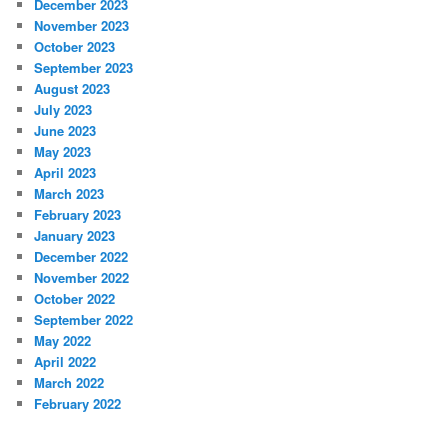
December 2023
November 2023
October 2023
September 2023
August 2023
July 2023
June 2023
May 2023
April 2023
March 2023
February 2023
January 2023
December 2022
November 2022
October 2022
September 2022
May 2022
April 2022
March 2022
February 2022