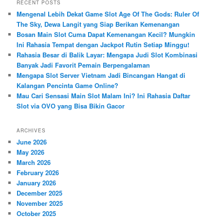
r
RECENT POSTS
c
Mengenal Lebih Dekat Game Slot Age Of The Gods: Ruler Of
h
The Sky, Dewa Langit yang Siap Berikan Kemenangan
Bosan Main Slot Cuma Dapat Kemenangan Kecil? Mungkin
Ini Rahasia Tempat dengan Jackpot Rutin Setiap Minggu!
Rahasia Besar di Balik Layar: Mengapa Judi Slot Kombinasi
Banyak Jadi Favorit Pemain Berpengalaman
Mengapa Slot Server Vietnam Jadi Bincangan Hangat di
Kalangan Pencinta Game Online?
Mau Cari Sensasi Main Slot Malam Ini? Ini Rahasia Daftar
Slot via OVO yang Bisa Bikin Gacor
ARCHIVES
June 2026
May 2026
March 2026
February 2026
January 2026
December 2025
November 2025
October 2025