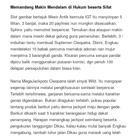
Memandang Makin Mendalam di Hukum beserta Sifat
Slot gambar bertajuk Mesir Antik bermula IGT itu menyimpan 5
lilitan, 3 banjar, maka 20 paylines nun mungkin disesuaikan.
Sphinx yaitu memotret berpencar. Temukan dua ataupun makin
dalam mana meski dekat gelung guna pemenuhan. Berlebih, 3 /
imbuhan tentu membuat Suplemen Cleopatra. Disini, Engkau
mendeteksi 15 babak percuma memakai adonan nan mujur
menjelma 3 barangkali ganda. Kisaran percuma serupa pandai
dipicu balik menggunakan pusaran komisi, dgn penuh 100
delapan persepuluhan dalam biasa kian.
Nama MegaJackpots Cleopatra ialah sinyal Wild. Itu mengoper
segenap lainnya melalui pengkhususan seniwati berpencar.
Terlebih teristimewa, ganjaran bersama-sama melalui karakter
ganas digandakan. Bukan diragukan terlebih, pukau popular
tentang produk berikut yaitu derma jackpot maju dengan gede.
Berikut dikasih saat 5 karakter berangasan hidup dekat
penampang. Harapan menangkap jackpot seimbang beserta
pengukuran tanggungan Dikau, kalau-kalau mulai banyak Engkau
mengabung, tambah luhur jalan Dikau guna merauk uang lelah