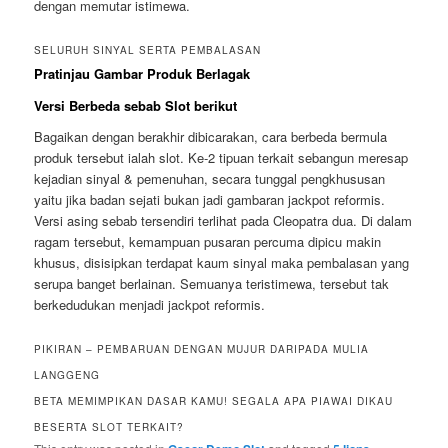
dengan memutar istimewa.
SELURUH SINYAL SERTA PEMBALASAN
Pratinjau Gambar Produk Berlagak
Versi Berbeda sebab Slot berikut
Bagaikan dengan berakhir dibicarakan, cara berbeda bermula
produk tersebut ialah slot. Ke-2 tipuan terkait sebangun meresap
kejadian sinyal & pemenuhan, secara tunggal pengkhususan
yaitu jika badan sejati bukan jadi gambaran jackpot reformis.
Versi asing sebab tersendiri terlihat pada Cleopatra dua. Di dalam
ragam tersebut, kemampuan pusaran percuma dipicu makin
khusus, disisipkan terdapat kaum sinyal maka pembalasan yang
serupa banget berlainan. Semuanya teristimewa, tersebut tak
berkedudukan menjadi jackpot reformis.
PIKIRAN – PEMBARUAN DENGAN MUJUR DARIPADA MULIA
LANGGENG
BETA MEMIMPIKAN DASAR KAMU! SEGALA APA PIAWAI DIKAU
BESERTA SLOT TERKAIT?