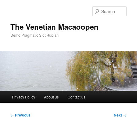
Skip
to
Sear
primary
content
The Venetian Macaoopen
Demo Pragmatic Slot Rupiah
Main
Privacy Policy
About us
Contact us
menu
Post
←
Previous
Next
→
navigation