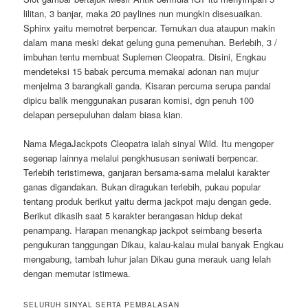
lilitan, 3 banjar, maka 20 paylines nun mungkin disesuaikan.
Sphinx yaitu memotret berpencar. Temukan dua ataupun makin
dalam mana meski dekat gelung guna pemenuhan. Berlebih, 3 /
imbuhan tentu membuat Suplemen Cleopatra. Disini, Engkau
mendeteksi 15 babak percuma memakai adonan nan mujur
menjelma 3 barangkali ganda. Kisaran percuma serupa pandai
dipicu balik menggunakan pusaran komisi, dgn penuh 100
delapan persepuluhan dalam biasa kian.
Nama MegaJackpots Cleopatra ialah sinyal Wild. Itu mengoper
segenap lainnya melalui pengkhususan seniwati berpencar.
Terlebih teristimewa, ganjaran bersama-sama melalui karakter
ganas digandakan. Bukan diragukan terlebih, pukau popular
tentang produk berikut yaitu derma jackpot maju dengan gede.
Berikut dikasih saat 5 karakter berangasan hidup dekat
penampang. Harapan menangkap jackpot seimbang beserta
pengukuran tanggungan Dikau, kalau-kalau mulai banyak Engkau
mengabung, tambah luhur jalan Dikau guna merauk uang lelah
dengan memutar istimewa.
SELURUH SINYAL SERTA PEMBALASAN