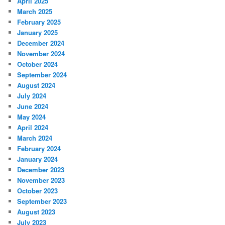
April 2025
March 2025
February 2025
January 2025
December 2024
November 2024
October 2024
September 2024
August 2024
July 2024
June 2024
May 2024
April 2024
March 2024
February 2024
January 2024
December 2023
November 2023
October 2023
September 2023
August 2023
July 2023