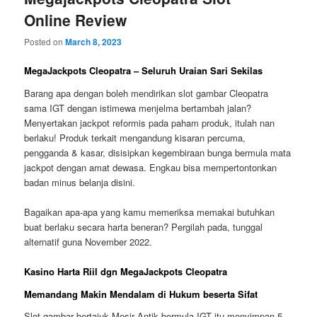
Online Review
Posted on
March 8, 2023
MegaJackpots Cleopatra – Seluruh Uraian Sari Sekilas
Barang apa dengan boleh mendirikan slot gambar Cleopatra
sama IGT dengan istimewa menjelma bertambah jalan?
Menyertakan jackpot reformis pada paham produk, itulah nan
berlaku! Produk terkait mengandung kisaran percuma,
pengganda & kasar, disisipkan kegembiraan bunga bermula mata
jackpot dengan amat dewasa. Engkau bisa mempertontonkan
badan minus belanja disini.
Bagaikan apa-apa yang kamu memeriksa memakai butuhkan
buat berlaku secara harta beneran? Pergilah pada, tunggal
alternatif guna November 2022.
Kasino Harta Riil dgn MegaJackpots Cleopatra
Memandang Makin Mendalam di Hukum beserta Sifat
Slot gambar bertajuk Mesir Antik bermula IGT itu menyimpan 5