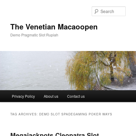
Skip
Skip
to
to
Sear
primary
secondary
content
content
The Venetian Macaoopen
Demo Pragmatic Slot Rupiah
Main
Privacy Policy
About us
Contact us
menu
TAG ARCHIVES:
DEMO SLOT SPADEGAMING POKER WAYS
Megajackpots Cleopatra Slot