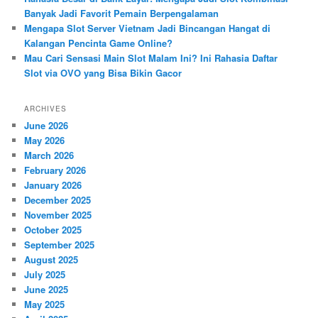
Banyak Jadi Favorit Pemain Berpengalaman
Mengapa Slot Server Vietnam Jadi Bincangan Hangat di
Kalangan Pencinta Game Online?
Mau Cari Sensasi Main Slot Malam Ini? Ini Rahasia Daftar
Slot via OVO yang Bisa Bikin Gacor
ARCHIVES
June 2026
May 2026
March 2026
February 2026
January 2026
December 2025
November 2025
October 2025
September 2025
August 2025
July 2025
June 2025
May 2025