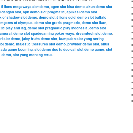
SEGALA APA PIAWAI DIKAU BESERTA SLOT TERKAIT?
d
5 lions megaways slot demo
,
agen slot bisa demo
,
akun demo slot
 dengan slot
,
apk demo slot pragmatic
,
aplikasi demo slot
k of shadow slot demo
,
demo slot 5 lions gold
,
demo slot buffalo
ot gates of olympus
,
demo slot gratis pragmatic
,
demo slot ikan
,
ic play anti lag
,
demo slot pragmatic play indonesia
,
demo slot
samurai
,
demo slot spadegaming poker ways
,
dreamtech slot demo
,
ari slot demo
,
juicy fruits demo slot
,
kumpulan slot yang sering
lot demo
,
majestic treasures slot demo
,
provider demo slot
,
situs
ng ada game booming
,
slot demo duo fu duo cai
,
slot demo game
,
slot
sa demo
,
slot yang menang terus