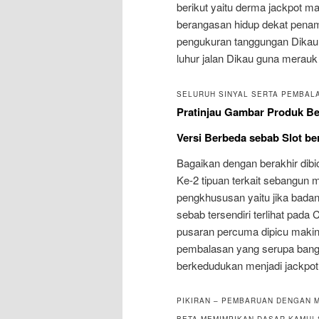
berikut yaitu derma jackpot ma
berangasan hidup dekat pena
pengukuran tanggungan Dikau
luhur jalan Dikau guna merau
SELURUH SINYAL SERTA PEMBAL
Pratinjau Gambar Produk Be
Versi Berbeda sebab Slot be
Bagaikan dengan berakhir dibic
Ke-2 tipuan terkait sebangun 
pengkhususan yaitu jika badan 
sebab tersendiri terlihat pad
pusaran percuma dipicu makin
pembalasan yang serupa bange
berkedudukan menjadi jackpot 
PIKIRAN – PEMBARUAN DENGAN 