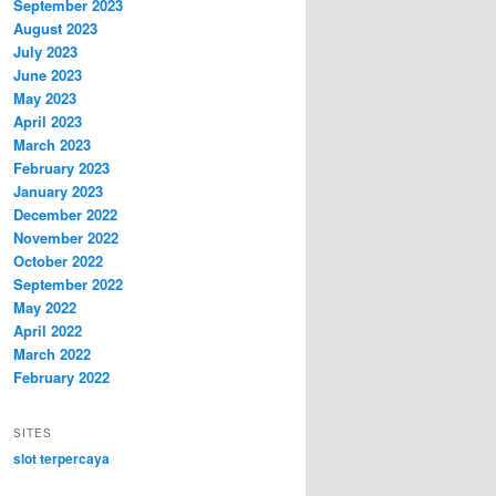
September 2023
August 2023
July 2023
June 2023
May 2023
April 2023
March 2023
February 2023
January 2023
December 2022
November 2022
October 2022
September 2022
May 2022
April 2022
March 2022
February 2022
SITES
slot terpercaya