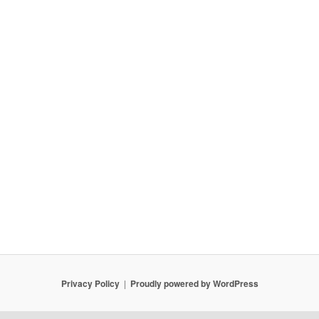
Privacy Policy
Proudly powered by WordPress