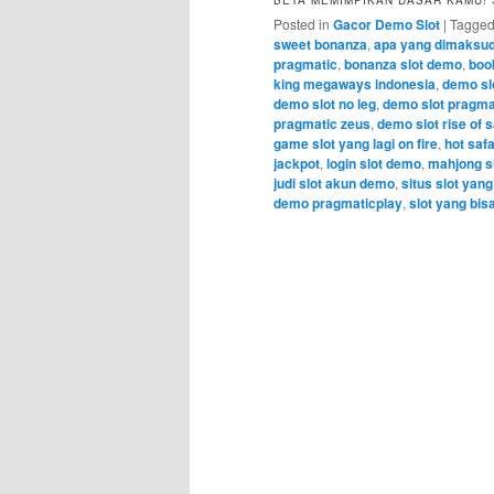
BETA MEMIMPIKAN DASAR KAMU! 
Posted in
Gacor Demo Slot
|
Tagge
sweet bonanza
,
apa yang dimaksud
pragmatic
,
bonanza slot demo
,
boo
king megaways indonesia
,
demo sl
demo slot no leg
,
demo slot pragmat
pragmatic zeus
,
demo slot rise of 
game slot yang lagi on fire
,
hot saf
jackpot
,
login slot demo
,
mahjong s
judi slot akun demo
,
situs slot ya
demo pragmaticplay
,
slot yang bi