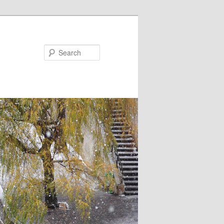
Search