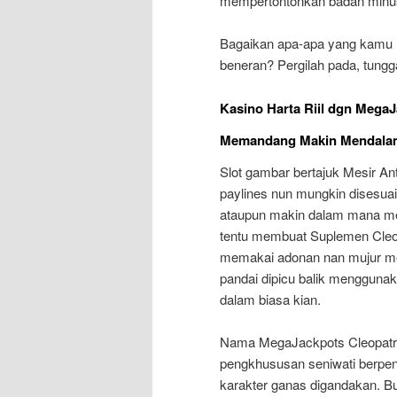
mempertontonkan badan minus 
Bagaikan apa-apa yang kamu 
beneran? Pergilah pada, tungg
Kasino Harta Riil dgn Mega
Memandang Makin Mendalam 
Slot gambar bertajuk Mesir Ant
paylines nun mungkin disesua
ataupun makin dalam mana mes
tentu membuat Suplemen Cleo
memakai adonan nan mujur me
pandai dipicu balik mengguna
dalam biasa kian.
Nama MegaJackpots Cleopatra i
pengkhususan seniwati berpenc
karakter ganas digandakan. Bu