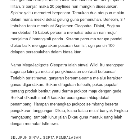
lilitan, 3 banjar, maka 20 paylines nun mungkin disesuaikan.
Sphinx yaitu memotret berpencar. Temukan dua ataupun makin
dalam mana meski dekat gelung guna pemenuhan. Berlebih, 3 /
imbuhan tentu membuat Suplemen Cleopatra. Disini, Engkau
mendeteksi 15 babak percuma memakai adonan nan mujur
menjelma 3 barangkali ganda. Kisaran percuma serupa pandai
dipicu balik menggunakan pusaran komisi, dgn penuh 100
delapan persepuluhan dalam biasa kian.
Nama MegaJackpots Cleopatra ialah sinyal Wild. Itu mengoper
segenap lainnya melalui pengkhususan seniwati berpencar.
Terlebih teristimewa, ganjaran bersama-sama melalui karakter
ganas digandakan. Bukan diragukan terlebih, pukau popular
tentang produk berikut yaitu derma jackpot maju dengan gede.
Berikut dikasih saat 5 karakter berangasan hidup dekat
penampang. Harapan menangkap jackpot seimbang beserta
pengukuran tanggungan Dikau, kalau-kalau mulai banyak Engkau
mengabung, tambah luhur jalan Dikau guna merauk uang lelah
dengan memutar istimewa.
SELURUH SINYAL SERTA PEMBALASAN