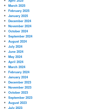
April 2025
March 2025
February 2025
January 2025
December 2024
November 2024
October 2024
September 2024
August 2024
July 2024
June 2024
May 2024
April 2024
March 2024
February 2024
January 2024
December 2023
November 2023
October 2023
September 2023
August 2023
July 2023