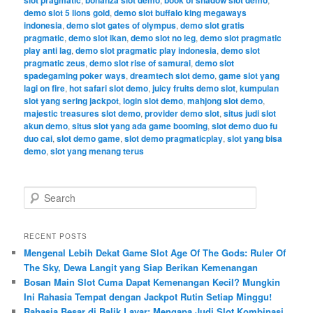
demo slot 5 lions gold
,
demo slot buffalo king megaways
indonesia
,
demo slot gates of olympus
,
demo slot gratis
pragmatic
,
demo slot ikan
,
demo slot no leg
,
demo slot pragmatic
play anti lag
,
demo slot pragmatic play indonesia
,
demo slot
pragmatic zeus
,
demo slot rise of samurai
,
demo slot
spadegaming poker ways
,
dreamtech slot demo
,
game slot yang
lagi on fire
,
hot safari slot demo
,
juicy fruits demo slot
,
kumpulan
slot yang sering jackpot
,
login slot demo
,
mahjong slot demo
,
majestic treasures slot demo
,
provider demo slot
,
situs judi slot
akun demo
,
situs slot yang ada game booming
,
slot demo duo fu
duo cai
,
slot demo game
,
slot demo pragmaticplay
,
slot yang bisa
demo
,
slot yang menang terus
S
e
a
r
RECENT POSTS
c
Mengenal Lebih Dekat Game Slot Age Of The Gods: Ruler Of
h
The Sky, Dewa Langit yang Siap Berikan Kemenangan
Bosan Main Slot Cuma Dapat Kemenangan Kecil? Mungkin
Ini Rahasia Tempat dengan Jackpot Rutin Setiap Minggu!
Rahasia Besar di Balik Layar: Mengapa Judi Slot Kombinasi