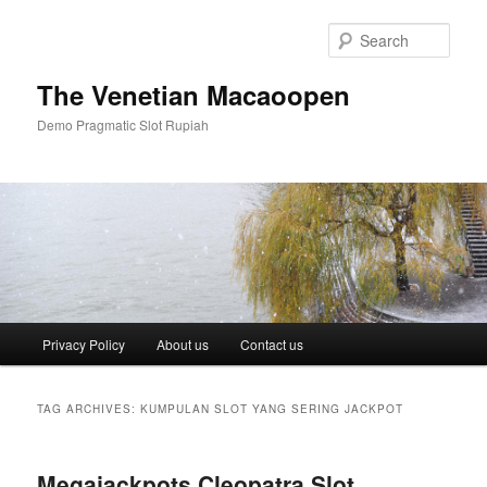
Skip
Skip
to
to
Sear
primary
secondary
content
content
The Venetian Macaoopen
Demo Pragmatic Slot Rupiah
Main
Privacy Policy
About us
Contact us
menu
TAG ARCHIVES:
KUMPULAN SLOT YANG SERING JACKPOT
Megajackpots Cleopatra Slot