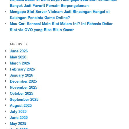
Banyak Jadi Favorit Pemain Berpengalaman
Mengapa Slot Server Vietnam Jadi Bincangan Hangat di
Kalangan Pencinta Game Online?
Mau Cari Sensasi Main Slot Malam Ini? Ini Rahasia Daftar
Slot via OVO yang Bisa Bikin Gacor
ARCHIVES
June 2026
May 2026
March 2026
February 2026
January 2026
December 2025
November 2025
October 2025
September 2025
August 2025
July 2025
June 2025
May 2025