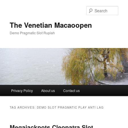
Skip
Skip
to
to
Sear
primary
secondary
content
content
The Venetian Macaoopen
Demo Pragmatic Slot Rupiah
Main
Privacy Policy
About us
Contact us
menu
TAG ARCHIVES:
DEMO SLOT PRAGMATIC PLAY ANTI LAG
Megajackpots Cleopatra Slot