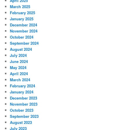
April 2025
March 2025
February 2025
January 2025
December 2024
November 2024
October 2024
September 2024
August 2024
July 2024
June 2024
May 2024
April 2024
March 2024
February 2024
January 2024
December 2023
November 2023
October 2023
September 2023
August 2023
July 2023