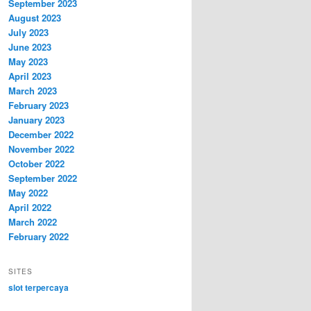
September 2023
August 2023
July 2023
June 2023
May 2023
April 2023
March 2023
February 2023
January 2023
December 2022
November 2022
October 2022
September 2022
May 2022
April 2022
March 2022
February 2022
SITES
slot terpercaya