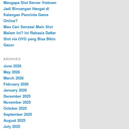
Mengapa Slot Server Vietnam
Jadi Bincangan Hangat di
Kalangan Pencinta Game
Online?
Mau Cari Sensasi Main Slot
Malam Ini? Ini Rahasia Daftar
Slot via OVO yang Bisa Bikin
Gacor
ARCHIVES
June 2026
May 2026
March 2026
February 2026
January 2026
December 2025
November 2025
October 2025
September 2025
August 2025
July 2025