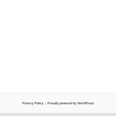
Privacy Policy
Proudly powered by WordPress