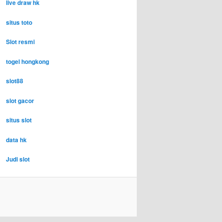
live draw hk
situs toto
Slot resmi
togel hongkong
slot88
slot gacor
situs slot
data hk
Judi slot