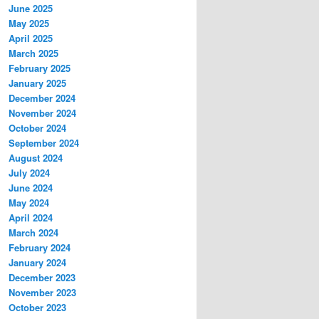
June 2025
May 2025
April 2025
March 2025
February 2025
January 2025
December 2024
November 2024
October 2024
September 2024
August 2024
July 2024
June 2024
May 2024
April 2024
March 2024
February 2024
January 2024
December 2023
November 2023
October 2023