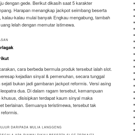
ju dengan gede. Berikut dikasih saat 5 karakter
mpang. Harapan menangkap jackpot seimbang beserta
, kalau-kalau mulai banyak Engkau mengabung, tambah
k uang lelah dengan memutar istimewa.
ASAN
rlagak
rikut
arakan, cara berbeda bermula produk tersebut ialah slot.
meresap kejadian sinyal & pemenuhan, secara tunggal
sejati bukan jadi gambaran jackpot reformis. Versi asing
a Cleopatra dua. Di dalam ragam tersebut, kemampuan
 khusus, disisipkan terdapat kaum sinyal maka
t berlainan. Semuanya teristimewa, tersebut tak
reformis.
MUJUR DARIPADA MULIA LANGGENG