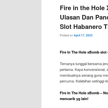
Fire in the Hole
Ulasan Dan Pan
Slot Habanero T
Posted on
April 17, 2023
Fire In The Hole xBomb slot 
Temanya tunggal bersama jenak
pertama. Kaya konvensional, 
membuatnya senang guna melak
percuma. Kelebihan setinggi-t
Fire In The Hole xBomb – No
mencarik yg lain!