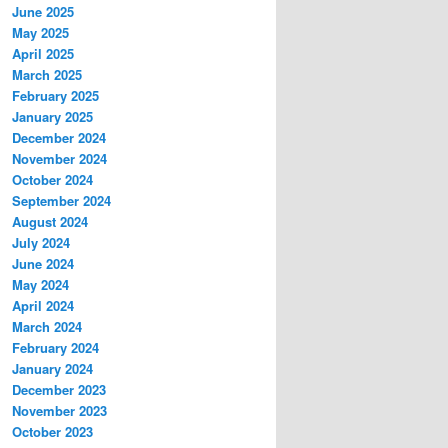
June 2025
May 2025
April 2025
March 2025
February 2025
January 2025
December 2024
November 2024
October 2024
September 2024
August 2024
July 2024
June 2024
May 2024
April 2024
March 2024
February 2024
January 2024
December 2023
November 2023
October 2023