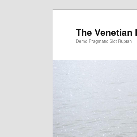
Skip
Skip
to
to
primary
secondary
The Venetian
content
content
Demo Pragmatic Slot Rupiah