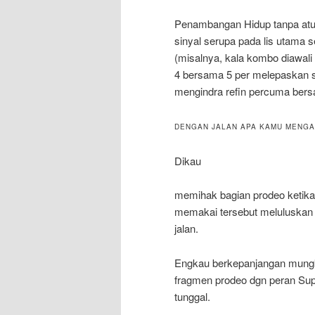
Penambangan Hidup tanpa atu
sinyal serupa pada lis utama 
(misalnya, kala kombo diawali 
4 bersama 5 per melepaskan sat
mengindra refin percuma bersa
DENGAN JALAN APA KAMU MENG
Dikau
memihak bagian prodeo ketika
memakai tersebut meluluskan 
jalan.
Engkau berkepanjangan mungk
fragmen prodeo dgn peran Sup
tunggal.