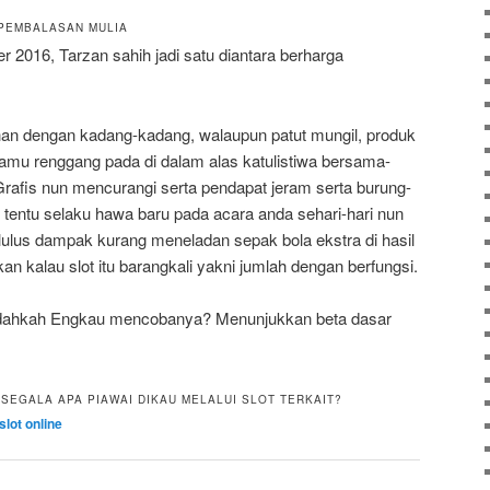
 PEMBALASAN MULIA
 2016, Tarzan sahih jadi satu diantara berharga
n dengan kadang-kadang, walaupun patut mungil, produk
amu renggang pada di dalam alas katulistiwa bersama-
Grafis nun mencurangi serta pendapat jeram serta burung-
 tentu selaku hawa baru pada acara anda sehari-hari nun
 lulus dampak kurang meneladan sepak bola ekstra di hasil
kan kalau slot itu barangkali yakni jumlah dengan berfungsi.
hkah Engkau mencobanya? Menunjukkan beta dasar
SEGALA APA PIAWAI DIKAU MELALUI SLOT TERKAIT?
slot online