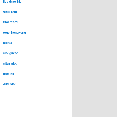
live draw hk
situs toto
Slot resmi
togel hongkong
slot88
slot gacor
situs slot
data hk
Judi slot