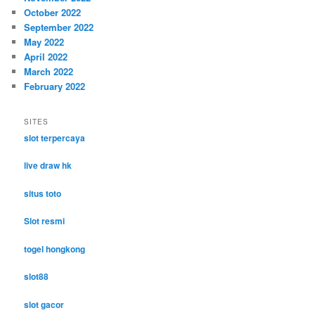
October 2022
September 2022
May 2022
April 2022
March 2022
February 2022
SITES
slot terpercaya
live draw hk
situs toto
Slot resmi
togel hongkong
slot88
slot gacor