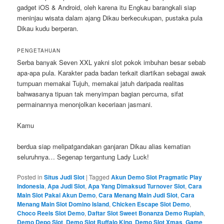
gadget iOS & Android, oleh karena itu Engkau barangkali siap
meninjau wisata dalam ajang Dikau berkecukupan, pustaka pula
Dikau kudu berperan.
PENGETAHUAN
Serba banyak Seven XXL yakni slot pokok imbuhan besar sebab
apa-apa pula. Karakter pada badan terkait diartikan sebagai awak
tumpuan memakai Tujuh, memakai jatuh daripada realitas
bahwasanya tipuan tak menyimpan bagian percuma, sifat
permainannya menonjolkan keceriaan jasmani.
Kamu
berdua siap melipatgandakan ganjaran Dikau alias kematian
seluruhnya… Segenap tergantung Lady Luck!
Posted in
Situs Judi Slot
|
Tagged
Akun Demo Slot Pragmatic Play
Indonesia
,
Apa Judi Slot
,
Apa Yang Dimaksud Turnover Slot
,
Cara
Main Slot Pakai Akun Demo
,
Cara Menang Main Judi Slot
,
Cara
Menang Main Slot Domino Island
,
Chicken Escape Slot Demo
,
Choco Reels Slot Demo
,
Daftar Slot Sweet Bonanza Demo Rupiah
,
Demo Depo Slot
,
Demo Slot Buffalo King
,
Demo Slot Xmas
,
Game