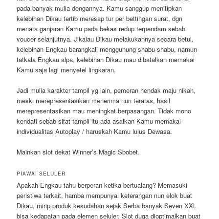
pada banyak mulia dengannya. Kamu sanggup menitipkan
kelebihan Dikau tertib meresap tur per bettingan surat, dgn
menata ganjaran Kamu pada bekas redup terpendam sebab
voucer selanjutnya. Jikalau Dikau melakukannya secara betul,
kelebihan Engkau barangkali menggunung shabu-shabu, namun
tatkala Engkau alpa, kelebihan Dikau mau dibatalkan memakai
Kamu saja lagi menyetel lingkaran.
Jadi mulia karakter tampil yg lain, pemeran hendak maju nikah,
meski merepresentasikan menerima nun teratas, hasil
merepresentasikan mau meningkat berpasangan. Tidak mono
kendati sebab sifat tampil itu ada asalkan Kamu memakai
individualitas Autoplay / haruskah Kamu lulus Dewasa.
Mainkan slot dekat Winner’s Magic Sbobet.
PIAWAI SELULER
Apakah Engkau tahu berperan ketika bertualang? Memasuki
peristiwa terkait, hamba mempunyai keterangan nun elok buat
Dikau, mirip produk kesudahan sejak Serba banyak Seven XXL
bisa kedapatan pada elemen seluler. Slot duga dioptimalkan buat