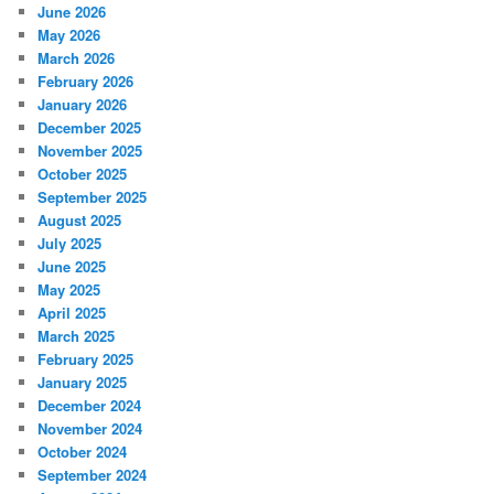
June 2026
May 2026
March 2026
February 2026
January 2026
December 2025
November 2025
October 2025
September 2025
August 2025
July 2025
June 2025
May 2025
April 2025
March 2025
February 2025
January 2025
December 2024
November 2024
October 2024
September 2024