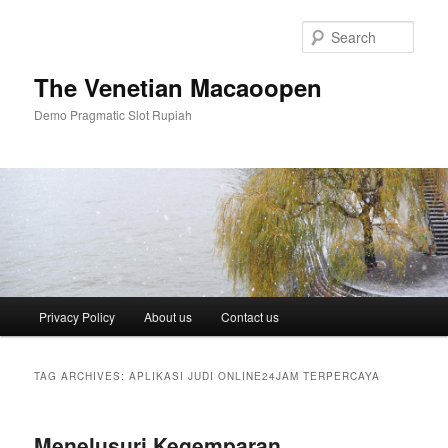
Skip
Skip
to
to
Sear
primary
secondary
content
content
The Venetian Macaoopen
Demo Pragmatic Slot Rupiah
Main
Privacy Policy
About us
Contact us
menu
TAG ARCHIVES:
APLIKASI JUDI ONLINE24JAM TERPERCAYA
Menelusuri Kegemparan