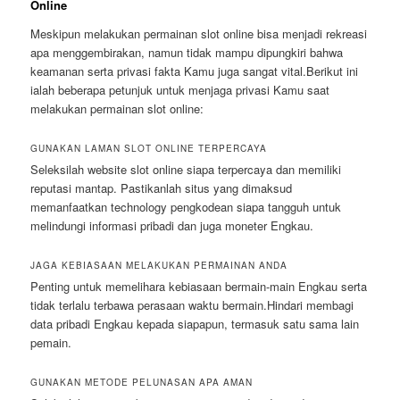
Online
Meskipun melakukan permainan slot online bisa menjadi rekreasi
apa menggembirakan, namun tidak mampu dipungkiri bahwa
keamanan serta privasi fakta Kamu juga sangat vital.Berikut ini
ialah beberapa petunjuk untuk menjaga privasi Kamu saat
melakukan permainan slot online:
GUNAKAN LAMAN SLOT ONLINE TERPERCAYA
Seleksilah website slot online siapa terpercaya dan memiliki
reputasi mantap. Pastikanlah situs yang dimaksud
memanfaatkan technology pengkodean siapa tangguh untuk
melindungi informasi pribadi dan juga moneter Engkau.
JAGA KEBIASAAN MELAKUKAN PERMAINAN ANDA
Penting untuk memelihara kebiasaan bermain-main Engkau serta
tidak terlalu terbawa perasaan waktu bermain.Hindari membagi
data pribadi Engkau kepada siapapun, termasuk satu sama lain
pemain.
GUNAKAN METODE PELUNASAN APA AMAN