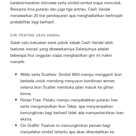
karakter-karakter istimewa serta simbol-simbol siapa mencolok.
Bersama lima putaran dan juga tiga antrian, Cash Vandal
menawarkan 20 line pembayaran apa menghadiahkan berlimpah
probabilitas bagi berhasil.
CIRI PENTING CASH VANDAL
Salah satu kekuatan seret pokok sebab Cash Vandal ialah
features inovasi yang ditawarkannya.Selanjutnya adalah
beberapa fitur unggulan siapa menghasilkan gim ini makin
menarik:
Wilds serta Scatters: Simbol Wild mampu mengganti ikon
berbeda untuk menolong menyusun kombinasi winner,
selama ikon Scatter membuka jalan masuk ke giliran
bonus.
Rotasi Free: Pelaku mampu menyebabkan putaran free
serta mengumpulkan ikon Tebar, apa menyampaikan
kemungkinan bagi berhasil tidak ada mempertaruhkan loan
ekstra.
Ciri Graffiti: Feature ini memungkinkan pemain bagi
menyeleksi simbol tertentu apa akan ditambahkan ke