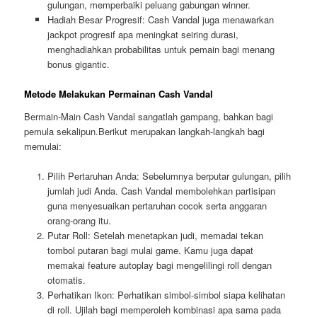
gulungan, memperbaiki peluang gabungan winner.
Hadiah Besar Progresif: Cash Vandal juga menawarkan
jackpot progresif apa meningkat seiring durasi,
menghadiahkan probabilitas untuk pemain bagi menang
bonus gigantic.
Metode Melakukan Permainan Cash Vandal
Bermain-Main Cash Vandal sangatlah gampang, bahkan bagi
pemula sekalipun.Berikut merupakan langkah-langkah bagi
memulai:
Pilih Pertaruhan Anda: Sebelumnya berputar gulungan, pilih
jumlah judi Anda. Cash Vandal membolehkan partisipan
guna menyesuaikan pertaruhan cocok serta anggaran
orang-orang itu.
Putar Roll: Setelah menetapkan judi, memadai tekan
tombol putaran bagi mulai game. Kamu juga dapat
memakai feature autoplay bagi mengelilingi roll dengan
otomatis.
Perhatikan Ikon: Perhatikan simbol-simbol siapa kelihatan
di roll. Ujilah bagi memperoleh kombinasi apa sama pada