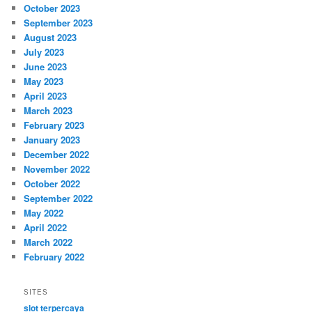
October 2023
September 2023
August 2023
July 2023
June 2023
May 2023
April 2023
March 2023
February 2023
January 2023
December 2022
November 2022
October 2022
September 2022
May 2022
April 2022
March 2022
February 2022
SITES
slot terpercaya