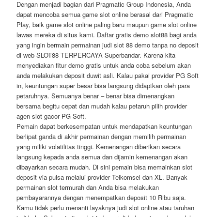
Dengan menjadi bagian dari Pragmatic Group Indonesia, Anda
dapat mencoba semua game slot online berasal dari Pragmatic
Play, baik game slot online paling baru maupun game slot online
lawas mereka di situs kami. Daftar gratis demo slot88 bagi anda
yang ingin bermain permainan judi slot 88 demo tanpa no deposit
di web SLOT88 TERPERCAYA Superbandar. Karena kita
menyediakan fitur demo gratis untuk anda coba sebelum akan
anda melakukan deposit duwit asli. Kalau pakai provider PG Soft
in, keuntungan super besar bisa langsung didaptkan oleh para
petaruhnya. Semuanya benar – benar bisa dimenangkan
bersama begitu cepat dan mudah kalau petaruh pilih provider
agen slot gacor PG Soft.
Pemain dapat berkesempatan untuk mendapatkan keuntungan
berlipat ganda di akhir permainan dengan memilih permainan
yang miliki volatilitas tinggi. Kemenangan diberikan secara
langsung kepada anda semua dan dijamin kemenangan akan
dibayarkan secara mudah. Di sini pemain bisa memainkan slot
deposit via pulsa melalui provider Telkomsel dan XL. Banyak
permainan slot termurah dan Anda bisa melakukan
pembayarannya dengan menempatkan deposit 10 Ribu saja.
Kamu tidak perlu menanti layaknya judi slot online atau taruhan