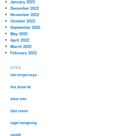
January 2023
December 2022
November 2022
October 2022
September 2022
May 2022
April 2022
March 2022
February 2022
SITES
slot terpercaya
live draw hk
situs toto
Slot resmi
togel hongkong
slot88