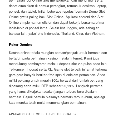
permainan judi Online Slot menakjubkan dan menghibur serta
dapat dimainkan di semua perangkat, termasuk desktop, laptop,
ponsel, dan tablet. Inilah beberapa reputasi bermain Demo Slot
Online gratis paling baik Slot Online. Aplikasi android dari Slot
Online simple namun efisien dan dapat bekerja bersama prima
lebih-lebih di ponsel lama. Selain bhs Inggris, ada sebagian
bahasa lain, yakni bhs Indonesia, Thailand, Cina, dan Vietnam.
Poker Domino
Kasino online terlalu mungkin pemain/penjudi untuk bermain dan
bertaruh pada permainan kasino melalui internet. Kami juga
mendukung pembayaran melalui deposit slot via pulsa pada lain
Telkomsel, Indosat serta XL. Game slot terbaik ini amat terkenal
gara-gara banyak berikan free spin di didalam permainan. Anda
miliki peluang untuk meraih 800x berasal dari jumlah bet yang
dipasang serta miliki RTP sebesar 95,19%. Langkah pertama
yang harus dikerjakan adalah jangan terburu-buru didalam
bermain. Pejudi pemula biasanya bermain terburu-buru, apalagi
kala mereka telah mulai memenangkan permainan.
APAKAH SLOT DEMO BETUL-BETUL GRATIS?