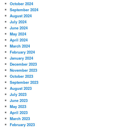
October 2024
September 2024
August 2024
July 2024
June 2024
May 2024
April 2024
March 2024
February 2024
January 2024
December 2023
November 2023
October 2023
September 2023
August 2023
July 2023
June 2023
May 2023
April 2023
March 2023
February 2023