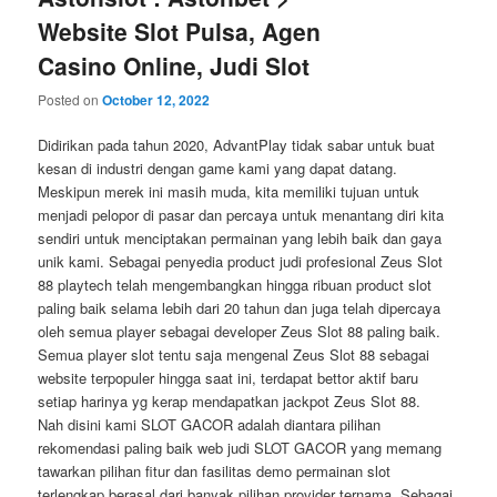
Website Slot Pulsa, Agen
Casino Online, Judi Slot
Posted on
October 12, 2022
Didirikan pada tahun 2020, AdvantPlay tidak sabar untuk buat
kesan di industri dengan game kami yang dapat datang.
Meskipun merek ini masih muda, kita memiliki tujuan untuk
menjadi pelopor di pasar dan percaya untuk menantang diri kita
sendiri untuk menciptakan permainan yang lebih baik dan gaya
unik kami. Sebagai penyedia product judi profesional Zeus Slot
88 playtech telah mengembangkan hingga ribuan product slot
paling baik selama lebih dari 20 tahun dan juga telah dipercaya
oleh semua player sebagai developer Zeus Slot 88 paling baik.
Semua player slot tentu saja mengenal Zeus Slot 88 sebagai
website terpopuler hingga saat ini, terdapat bettor aktif baru
setiap harinya yg kerap mendapatkan jackpot Zeus Slot 88.
Nah disini kami SLOT GACOR adalah diantara pilihan
rekomendasi paling baik web judi SLOT GACOR yang memang
tawarkan pilihan fitur dan fasilitas demo permainan slot
terlengkap berasal dari banyak pilihan provider ternama. Sebagai