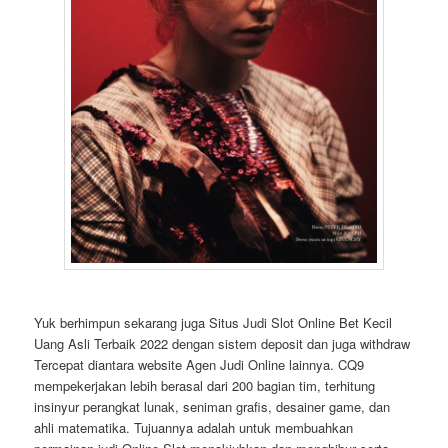
Yuk berhimpun sekarang juga Situs Judi Slot Online Bet Kecil
Uang Asli Terbaik 2022 dengan sistem deposit dan juga withdraw
Tercepat diantara website Agen Judi Online lainnya. CQ9
mempekerjakan lebih berasal dari 200 bagian tim, terhitung
insinyur perangkat lunak, seniman grafis, desainer game, dan
ahli matematika. Tujuannya adalah untuk membuahkan