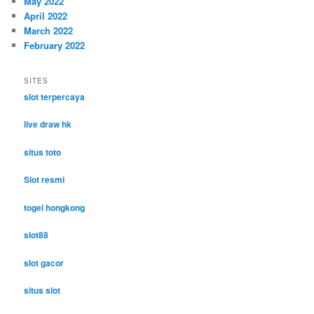
May 2022
April 2022
March 2022
February 2022
SITES
slot terpercaya
live draw hk
situs toto
Slot resmi
togel hongkong
slot88
slot gacor
situs slot