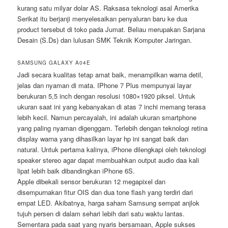
kurang satu milyar dolar AS. Raksasa teknologi asal Amerika
Serikat itu berjanji menyelesaikan penyaluran baru ke dua
product tersebut di toko pada Jumat. Beliau merupakan Sarjana
Desain (S.Ds) dan lulusan SMK Teknik Komputer Jaringan.
SAMSUNG GALAXY A04E
Jadi secara kualitas tetap amat baik, menampilkan warna detil,
jelas dan nyaman di mata. IPhone 7 Plus mempunyai layar
berukuran 5,5 inch dengan resolusi 1080×1920 piksel. Untuk
ukuran saat ini yang kebanyakan di atas 7 inchi memang terasa
lebih kecil. Namun percayalah, ini adalah ukuran smartphone
yang paling nyaman digenggam. Terlebih dengan teknologi retina
display warna yang dihasilkan layar hp ini sangat baik dan
natural. Untuk pertama kalinya, iPhone dilengkapi oleh teknologi
speaker stereo agar dapat membuahkan output audio daa kali
lipat lebih baik dibandingkan iPhone 6S.
Apple dibekali sensor berukuran 12 megapixel dan
disempurnakan fitur OIS dan dua tone flash yang terdiri dari
empat LED. Akibatnya, harga saham Samsung sempat anjlok
tujuh persen di dalam sehari lebih dari satu waktu lantas.
Sementara pada saat yang nyaris bersamaan, Apple sukses