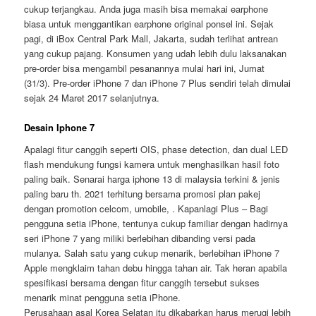
cukup terjangkau. Anda juga masih bisa memakai earphone
biasa untuk menggantikan earphone original ponsel ini. Sejak
pagi, di iBox Central Park Mall, Jakarta, sudah terlihat antrean
yang cukup pajang. Konsumen yang udah lebih dulu laksanakan
pre-order bisa mengambil pesanannya mulai hari ini, Jumat
(31/3). Pre-order iPhone 7 dan iPhone 7 Plus sendiri telah dimulai
sejak 24 Maret 2017 selanjutnya.
Desain Iphone 7
Apalagi fitur canggih seperti OIS, phase detection, dan dual LED
flash mendukung fungsi kamera untuk menghasilkan hasil foto
paling baik. Senarai harga iphone 13 di malaysia terkini & jenis
paling baru th. 2021 terhitung bersama promosi plan pakej
dengan promotion celcom, umobile, . Kapanlagi Plus – Bagi
pengguna setia iPhone, tentunya cukup familiar dengan hadirnya
seri iPhone 7 yang miliki berlebihan dibanding versi pada
mulanya. Salah satu yang cukup menarik, berlebihan iPhone 7
Apple mengklaim tahan debu hingga tahan air. Tak heran apabila
spesifikasi bersama dengan fitur canggih tersebut sukses
menarik minat pengguna setia iPhone.
Perusahaan asal Korea Selatan itu dikabarkan harus merugi lebih