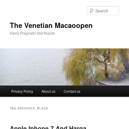
Skip
Skip
to
to
Sear
primary
secondary
content
content
The Venetian Macaoopen
Demo Pragmatic Slot Rupiah
Main
Privacy Policy
About us
Contact us
menu
TAG ARCHIVES:
BLACK
Apple Iphone 7 And Harga