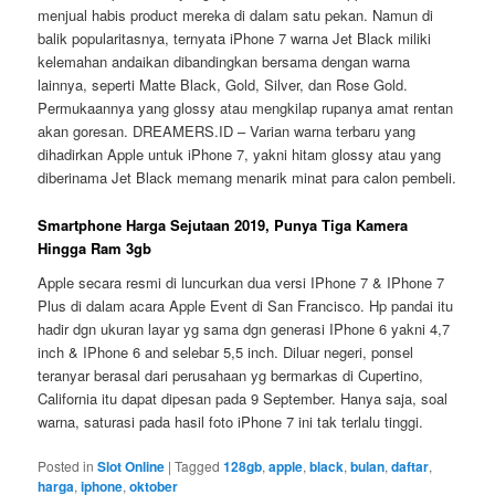
menjual habis product mereka di dalam satu pekan. Namun di
balik popularitasnya, ternyata iPhone 7 warna Jet Black miliki
kelemahan andaikan dibandingkan bersama dengan warna
lainnya, seperti Matte Black, Gold, Silver, dan Rose Gold.
Permukaannya yang glossy atau mengkilap rupanya amat rentan
akan goresan. DREAMERS.ID – Varian warna terbaru yang
dihadirkan Apple untuk iPhone 7, yakni hitam glossy atau yang
diberinama Jet Black memang menarik minat para calon pembeli.
Smartphone Harga Sejutaan 2019, Punya Tiga Kamera
Hingga Ram 3gb
Apple secara resmi di luncurkan dua versi IPhone 7 & IPhone 7
Plus di dalam acara Apple Event di San Francisco. Hp pandai itu
hadir dgn ukuran layar yg sama dgn generasi IPhone 6 yakni 4,7
inch & IPhone 6 and selebar 5,5 inch. Diluar negeri, ponsel
teranyar berasal dari perusahaan yg bermarkas di Cupertino,
California itu dapat dipesan pada 9 September. Hanya saja, soal
warna, saturasi pada hasil foto iPhone 7 ini tak terlalu tinggi.
Posted in
Slot Online
|
Tagged
128gb
,
apple
,
black
,
bulan
,
daftar
,
harga
,
iphone
,
oktober