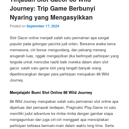
Journey: Trip Game Berbunyi
Nyaring yang Mengasyikkan
Posted on
September 17, 2024
Slot Gacor online menjadi salah satu permainan apa sangat
populer pada golongan pecinta judi onlen. Bersama aneka tema
memesona, ciri bonus mengundang, dan peluang menang
anugerah luas, nggak mengejutkan jika berlimpah partisipan yang
tergoda untuk mencoba nasib baik mereka dalam alam slot
gacor. salah satu game slot yang tengah banyak orang
diperbincangkan dengan para partisipan merupakan 88 Wild
Journey.
Menjelajahi Bumi Slot Online 88 Wild Journey
88 Wild Journey merupakan salah satu permainan slot online apa
diperluas dari pemasok terdepan, Pragmatic Play.Game ini satu
memiliki judul adventure ke rimba rimba dengan gambar siapa
mengagumkan dan juga ciri-ciri menggaet apa menciptakan
partisipan terbiasa bermain-main dalam waktu long time. Serta