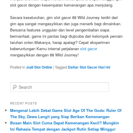
slot gacor dengan kesempatan kemenangan apa menjulang.
Secara keseluruhan, gim slot gacor 88 Wild Journey terdiri dari
gim apa sangat mengasyikkan dan juga menarik bagi dimainkan.
Bersama features unggulan dan level pengembalian siapa
bermanfaat, game ini pantas bagi diujicoba dari kelompok pemain
taruhan onlen.Makanya, harap apalagi? Cepat eksperimen
keberuntungan Kamu internal perjalanan
slot gacor
mengasyikkan dengan 88 Wild Journey!
Posted in
Judi Slot Online
|
Tagged
Daftar Slot Gacor Hari Ini
S
e
a
r
RECENT POSTS
c
Mengenal Lebih Dekat Game Slot Age Of The Gods: Ruler Of
h
The Sky, Dewa Langit yang Siap Berikan Kemenangan
Bosan Main Slot Cuma Dapat Kemenangan Kecil? Mungkin
Ini Rahasia Tempat dengan Jackpot Rutin Setiap Minggu!