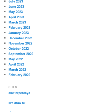
July 2023
June 2023
May 2023
April 2023
March 2023
February 2023
January 2023
December 2022
November 2022
October 2022
September 2022
May 2022
April 2022
March 2022
February 2022
SITES
slot terpercaya
live draw hk