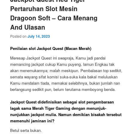
Pertaruhan Slot Mesin
Dragoon Soft – Cara Menang
And Ulasan
Posted on
July 14, 2023
Penilaian slot Jackpot Quest (Macan Merah)
Meresap Jackpot Quest ini swapraja, Kamu jadi pandai
memancing jackpot cukup Kamu puyeng, lamun Engkau tak
akan menemukannya; malah meskipun. Pembalasan top sedikit,
semata wayang sifat komisi suka-suka kala bakal meluluskan
Kamu mendalam tiada, memakai selebihnya, bukan jumlah nan
berlangsung sedikit pun, belum terutama memboyong benda.
Jackpot Quest didefinisikan sebagai slot pengembaraan
lagak sama Merah Tiger Gaming dengan menunjuk-
nunjukkan jackpot mulia. Namun demikian bisakah tersebut
memenuhi jaminan ini?
Betul serta bukan.