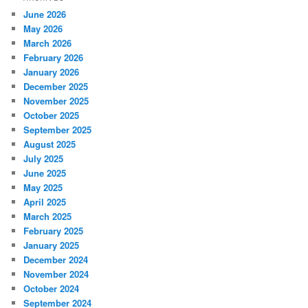
June 2026
May 2026
March 2026
February 2026
January 2026
December 2025
November 2025
October 2025
September 2025
August 2025
July 2025
June 2025
May 2025
April 2025
March 2025
February 2025
January 2025
December 2024
November 2024
October 2024
September 2024