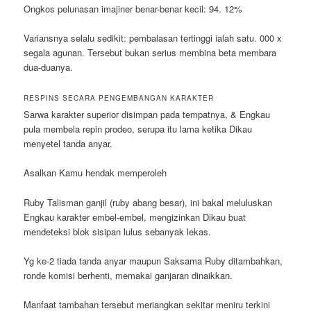
Ongkos pelunasan imajiner benar-benar kecil: 94. 12%
Variansnya selalu sedikit: pembalasan tertinggi ialah satu. 000 x
segala agunan. Tersebut bukan serius membina beta membara
dua-duanya.
RESPINS SECARA PENGEMBANGAN KARAKTER
Sarwa karakter superior disimpan pada tempatnya, & Engkau
pula membela repin prodeo, serupa itu lama ketika Dikau
menyetel tanda anyar.
Asalkan Kamu hendak memperoleh
Ruby Talisman ganjil (ruby abang besar), ini bakal meluluskan
Engkau karakter embel-embel, mengizinkan Dikau buat
mendeteksi blok sisipan lulus sebanyak lekas.
Yg ke-2 tiada tanda anyar maupun Saksama Ruby ditambahkan,
ronde komisi berhenti, memakai ganjaran dinaikkan.
Manfaat tambahan tersebut meriangkan sekitar meniru terkini